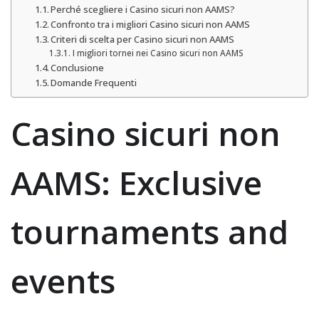
Perché scegliere i Casino sicuri non AAMS?
Confronto tra i migliori Casino sicuri non AAMS
Criteri di scelta per Casino sicuri non AAMS
I migliori tornei nei Casino sicuri non AAMS
Conclusione
Domande Frequenti
Casino sicuri non
AAMS: Exclusive
tournaments and
events