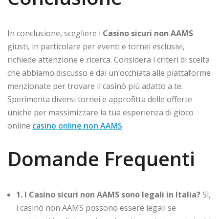
In conclusione, scegliere i
Casino sicuri non AAMS
giusti, in particolare per eventi e tornei esclusivi,
richiede attenzione e ricerca. Considera i criteri di scelta
che abbiamo discusso e dai un’occhiata alle piattaforme
menzionate per trovare il casinò più adatto a te.
Sperimenta diversi tornei e approfitta delle offerte
uniche per massimizzare la tua esperienza di gioco
online
casino online non AAMS
.
Domande Frequenti
1. I Casino sicuri non AAMS sono legali in Italia?
Sì,
i casinò non AAMS possono essere legali se