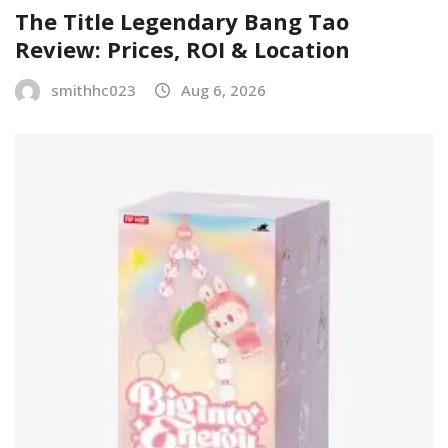
The Title Legendary Bang Tao
Review: Prices, ROI & Location
smithhc023
Aug 6, 2026