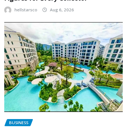
hellstarsco
Aug 6, 2026
BUSINESS