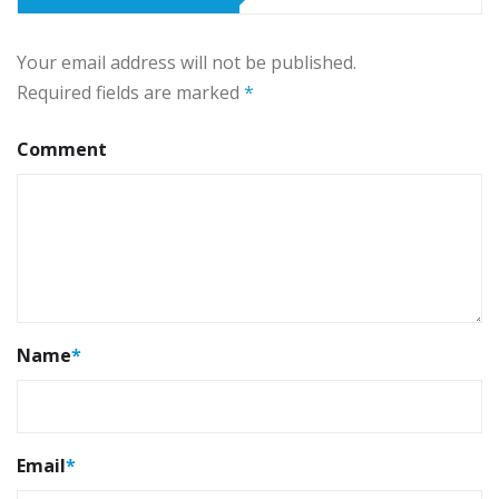
Your email address will not be published.
Required fields are marked
*
Comment
Name
*
Email
*