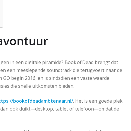
avontuur
gen in een digitale piramide? Book of Dead brengt dat
s en een meeslepende soundtrack die terugvoert naar de
’n GO begin 2016, en is sindsdien een vaste waarde
sies die snelle uitkomsten bieden.
ttps://bookofdeadambtenaar.nl/
. Het is een goede plek
 dan ook duikt—desktop, tablet of telefoon—omdat de