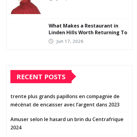
What Makes a Restaurant in
Linden Hills Worth Returning To
Jun 17, 2026
RECENT POSTS
trente plus grands papillons en compagnie de
mécénat de encaisser avec l’argent dans 2023
Amuser selon le hasard un brin du Centrafrique
2024