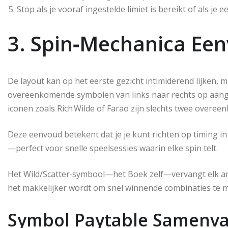
Stop als je vooraf ingestelde limiet is bereikt of als je 
3. Spin‑Mechanica Ee
De layout kan op het eerste gezicht intimiderend lijken, ma
overeenkomende symbolen van links naar rechts op aang
iconen zoals Rich Wilde of Farao zijn slechts twee over
Deze eenvoud betekent dat je je kunt richten op timing in
—perfect voor snelle speelsessies waarin elke spin telt.
Het Wild/Scatter‑symbool—het Boek zelf—vervangt elk an
het makkelijker wordt om snel winnende combinaties te 
Symbol Paytable Samenva