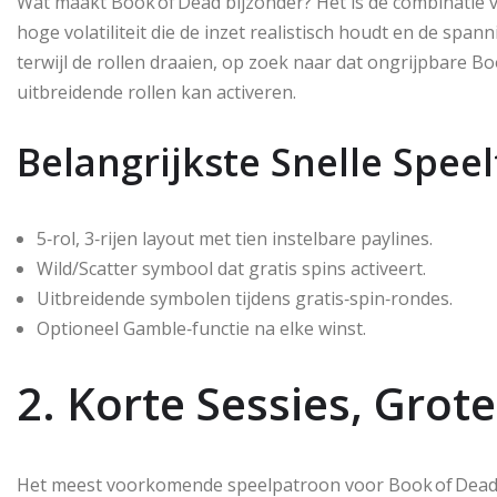
Wat maakt Book of Dead bijzonder? Het is de combinatie 
hoge volatiliteit die de inzet realistisch houdt en de span
terwijl de rollen draaien, op zoek naar dat ongrijpbare 
uitbreidende rollen kan activeren.
Belangrijkste Snelle Speel
5‑rol, 3‑rijen layout met tien instelbare paylines.
Wild/Scatter symbool dat gratis spins activeert.
Uitbreidende symbolen tijdens gratis‑spin‑rondes.
Optioneel Gamble‑functie na elke winst.
2. Korte Sessies, Grot
Het meest voorkomende speelpatroon voor Book of Dead‑