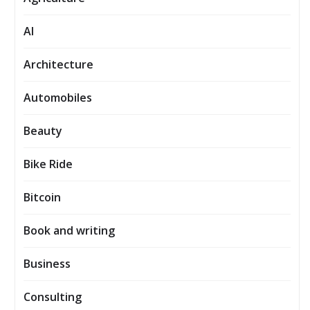
AI
Architecture
Automobiles
Beauty
Bike Ride
Bitcoin
Book and writing
Business
Consulting