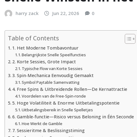
harry zack
Jun 22, 2026
0
Table of Contents
1. Het Moderne Tombavontuur
Belangrijkste Snelle Speelfuncties
2. Korte Sessies, Grote Impact
Typische Flow van Korte Sessies
3. Spin‑Mechanica Eenvoudig Gemaakt
Symbol Paytable Samenvatting
4. Free Spins & Uitbreidende Rollen—De Kernattractie
Voordelen van de Free‑Spin‑ronde
5. Hoge Volatiliteit & Enorme Uitbetalingspotentie
Uitbetalingsbereik in Snelle Spelletjes
6. Gamble‑functie—Risico versus Beloning in Één Seconde
Hoe Werkt de Gamble
7. Sessieritme & Beslissingstiming