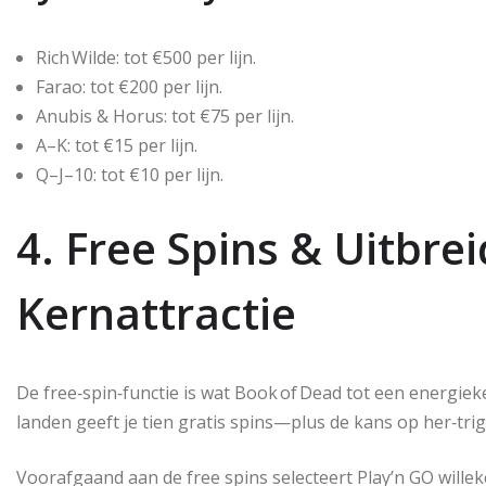
Rich Wilde: tot €500 per lijn.
Farao: tot €200 per lijn.
Anubis & Horus: tot €75 per lijn.
A–K: tot €15 per lijn.
Q–J–10: tot €10 per lijn.
4. Free Spins & Uitbr
Kernattractie
De free‑spin‑functie is wat Book of Dead tot een energie
landen geeft je tien gratis spins—plus de kans op her‑trigg
Voorafgaand aan de free spins selecteert Play’n GO wille