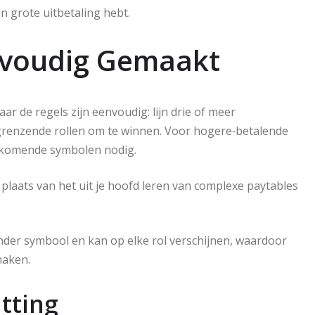
een grote uitbetaling hebt.
nvoudig Gemaakt
ar de regels zijn eenvoudig: lijn drie of meer
renzende rollen om te winnen. Voor hogere‑betalende
eenkomende symbolen nodig.
 plaats van het uit je hoofd leren van complexe paytables
der symbool en kan op elke rol verschijnen, waardoor
maken.
tting