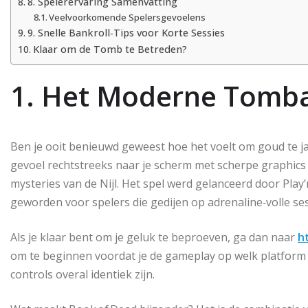
8. Spelerervaring Samenvatting
Veelvoorkomende Spelersgevoelens
9. Snelle Bankroll‑Tips voor Korte Sessies
Klaar om de Tomb te Betreden?
1. Het Moderne Tomb
Ben je ooit benieuwd geweest hoe het voelt om goud te ja
gevoel rechtstreeks naar je scherm met scherpe graphic
mysteries van de Nijl. Het spel werd gelanceerd door Play
geworden voor spelers die gedijen op adrenaline‑volle ses
Als je klaar bent om je geluk te beproeven, ga dan naar
h
om te beginnen voordat je de gameplay op welk platform
controls overal identiek zijn.