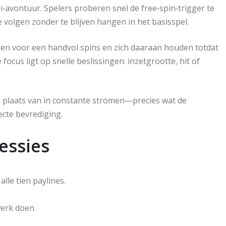
ni‑avontuur. Spelers proberen snel de free‑spin‑trigger te
 volgen zonder te blijven hangen in het basisspel.
tellen voor een handvol spins en zich daaraan houden totdat
focus ligt op snelle beslissingen: inzetgrootte, hit of
 in plaats van in constante stromen—precies wat de
ecte bevrediging.
essies
alle tien paylines.
werk doen.