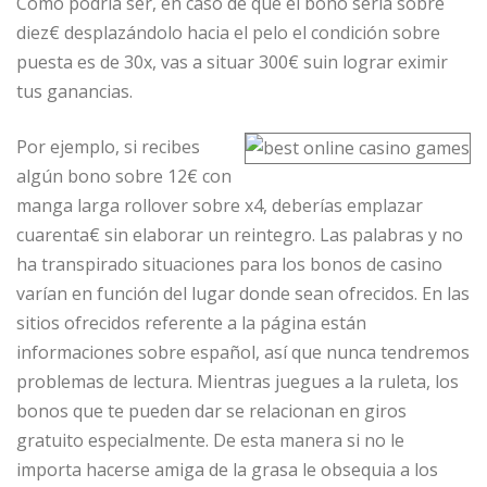
Como podrí­a ser, en caso de que el bono serí­a sobre
diez€ desplazándolo hacia el pelo el condición sobre
puesta es de 30x, vas a situar 300€ suin lograr eximir
tus ganancias.
Por ejemplo, si recibes
algún bono sobre 12€ con
manga larga rollover sobre x4, deberías emplazar
cuarenta€ sin elaborar un reintegro. Las palabras y no
ha transpirado situaciones para los bonos de casino
varían en función del lugar donde sean ofrecidos. En las
sitios ofrecidos referente a la página están
informaciones sobre español, así que nunca tendremos
problemas de lectura. Mientras juegues a la ruleta, los
bonos que te pueden dar se relacionan en giros
gratuito especialmente. De esta manera si no le
importa hacerse amiga de la grasa le obsequia a los