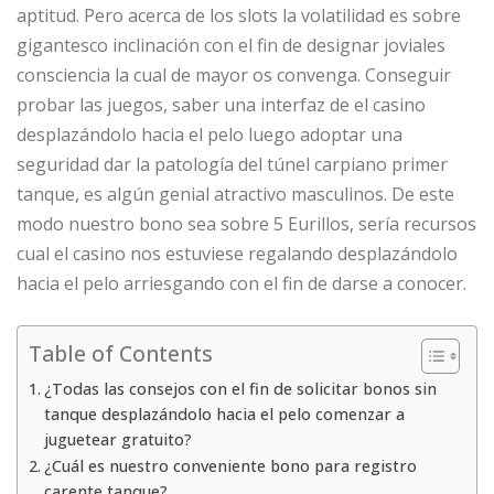
aptitud. Pero acerca de los slots la volatilidad es sobre
gigantesco inclinación con el fin de designar joviales
consciencia la cual de mayor os convenga. Conseguir
probar las juegos, saber una interfaz de el casino
desplazándolo hacia el pelo luego adoptar una
seguridad dar la patologí­a del túnel carpiano primer
tanque, es algún genial atractivo masculinos. De este
modo nuestro bono sea sobre 5 Eurillos, serí­a recursos
cual el casino nos estuviese regalando desplazándolo
hacia el pelo arriesgando con el fin de darse a conocer.
Table of Contents
¿Todas las consejos con el fin de solicitar bonos sin
tanque desplazándolo hacia el pelo comenzar a
juguetear gratuito?
¿Cuál es nuestro conveniente bono para registro
carente tanque?