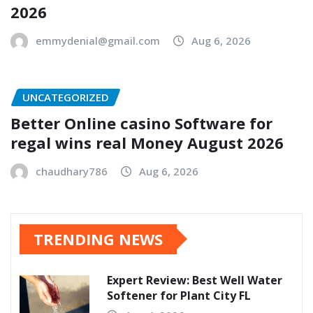
2026
emmydenial@gmail.com
Aug 6, 2026
UNCATEGORIZED
Better Online casino Software for
regal wins real Money August 2026
chaudhary786
Aug 6, 2026
TRENDING NEWS
Expert Review: Best Well Water
Softener for Plant City FL