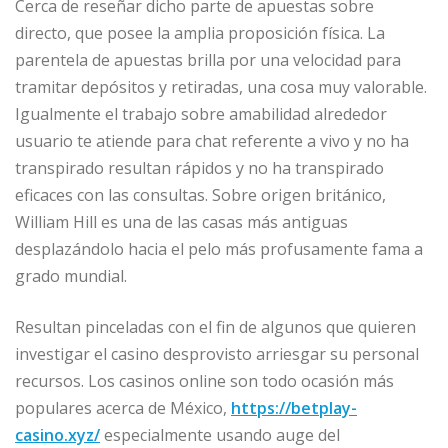
Cerca de reseñar dicho parte de apuestas sobre
directo, que posee la amplia proposición fí­sica. La
parentela de apuestas brilla por una velocidad para
tramitar depósitos y retiradas, una cosa muy valorable.
Igualmente el trabajo sobre amabilidad alrededor
usuario te atiende para chat referente a vivo y no ha
transpirado resultan rápidos y no ha transpirado
eficaces con las consultas. Sobre origen británico,
William Hill es una de las casas más antiguas
desplazándolo hacia el pelo más profusamente fama a
grado mundial.
Resultan pinceladas con el fin de algunos que quieren
investigar el casino desprovisto arriesgar su personal
recursos. Los casinos online son todo ocasión más
populares acerca de México,
https://betplay-
casino.xyz/
especialmente usando auge del