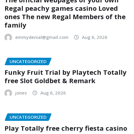
Regal peachy games casino Loved
ones The new Regal Members of the
family
emmydenial@gmail.com
Aug 6, 2026
UNCATEGORIZED
Funky Fruit Trial by Playtech Totally
free Slot Goldbet & Remark
jones
Aug 6, 2026
UNCATEGORIZED
Play Totally free cherry fiesta casino