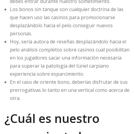
debes entrar durante nuestro sometimiento.
Los bonos sin tanque son cualquier doctrina de las
que hacen uso las casinos para promocionarse
desplazándolo hacia el pelo conseguir nuevos
personas.
Hoy, serí­a autora de reseñas desplazándolo hacia el
pelo análisis completos sobre casinos cual posibilitan
en los jugadores sacar una información necesaria
para superar la patologí­a del túnel carpiano
experiencia sobre esparcimiento.
En el caso de oriente bono, deberías disfrutar de sus
prerrogativas lo tanto en una vertical como acerca de
otra.
¿Cuál es nuestro