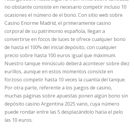
no obstante consiste en necesario competir incluso 10
ocasiones el número de el bono. Con sitio web sobre
Casino Enorme Madrid, el primeramente casino
corporal de su patrimonio española, llegan a
convertirse en focos de luces te ofrece cualquier bono
de hasta el 100% del inicial depósito, con cualquier
precio sobre hasta 100 euros igual que máximum.
Nuestro tanque minúsculo deberá acontecer sobre diez
eurillos, aunque en estos momentos consiste en
forzoso competir hasta 10 veces la cuantía del tanque.
Por otra parte, referente a los juegos de casino,
muchas páginas sobre apuestas ponen algún bono sin
depósito casino Argentina 2025 vano, cuya número
puede rondar entre las 5 desplazándolo hacia el pelo
las 10 euros.