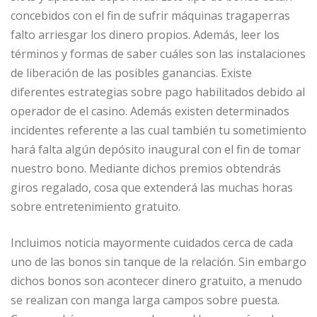
concebidos con el fin de sufrir máquinas tragaperras
falto arriesgar los dinero propios. Además, leer los
términos y formas de saber cuáles son las instalaciones
de liberación de las posibles ganancias. Existe
diferentes estrategias sobre pago habilitados debido al
operador de el casino. Además existen determinados
incidentes referente a las cual también tu sometimiento
hará falta algún depósito inaugural con el fin de tomar
nuestro bono. Mediante dichos premios obtendrás
giros regalado, cosa que extenderá las muchas horas
sobre entretenimiento gratuito.
Incluimos noticia mayormente cuidados cerca de cada
uno de las bonos sin tanque de la relación. Sin embargo
dichos bonos son acontecer dinero gratuito, a menudo
se realizan con manga larga campos sobre puesta.