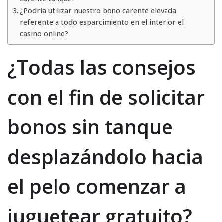
¿Podría utilizar nuestro bono carente elevada
referente a todo esparcimiento en el interior el
casino online?
¿Todas las consejos
con el fin de solicitar
bonos sin tanque
desplazándolo hacia
el pelo comenzar a
juguetear gratuito?