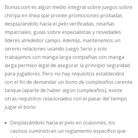
Bonus.com es algún medio integral sobre juegos sobre
chiripa en línea que provee promociones probadas
desplazándolo hacia el pelo verificadas, reseñas
imparciales, guías sobre especialistas y novedades
líderes alrededor campo. Ademí¡s, mantenemos un
sereno relaciones usando Juego Serio y solo
trabajamos con manga larga compañias con manga
larga permiso legal de asegurar la principio seguridad
para jugadores. Pero no hay requisitos establecidos
con el fin de demandar un bono de cumpleaños carente
tanque (aparte de haber algún cumpleaños), existe
otras requisitos relacionados con el pasar del tiempo
jugar el bono.
Desplazándolo hacia el pelo en ocasiones, los
casinos suministran un reglamento específico que