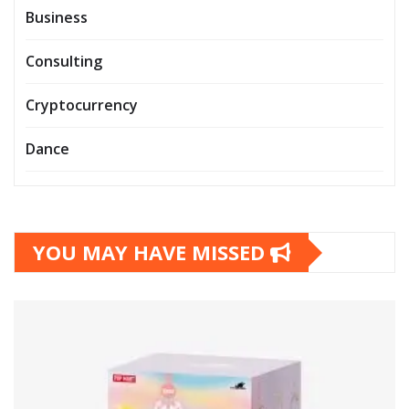
Business
Consulting
Cryptocurrency
Dance
YOU MAY HAVE MISSED