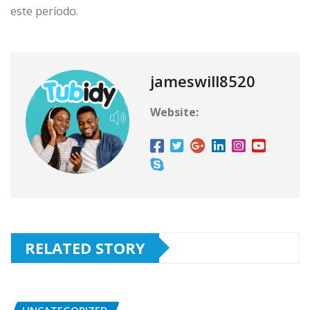
este período.
jameswill8520
Website:
RELATED STORY
UNCATEGORIZED