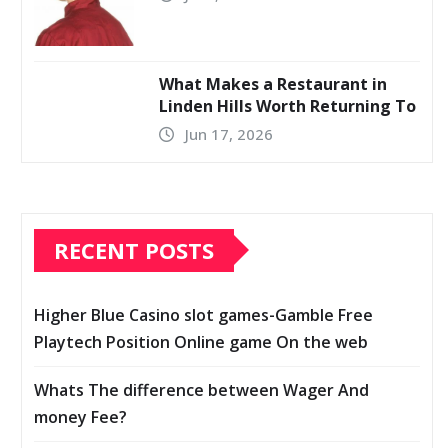
What Makes a Restaurant in
Linden Hills Worth Returning To
Jun 17, 2026
RECENT POSTS
Higher Blue Casino slot games-Gamble Free
Playtech Position Online game On the web
Whats The difference between Wager And
money Fee?