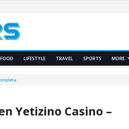
FOOD
LIFESTYLE
TRAVEL
SPORTS
MORE
Completa
n Yetizino Casino –