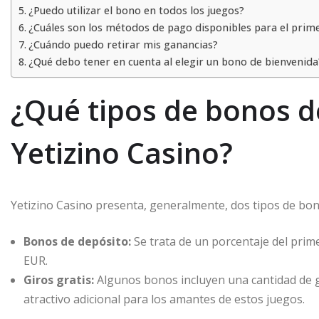
¿Puedo utilizar el bono en todos los juegos?
¿Cuáles son los métodos de pago disponibles para el prim
¿Cuándo puedo retirar mis ganancias?
¿Qué debo tener en cuenta al elegir un bono de bienvenida
¿Qué tipos de bonos d
Yetizino Casino?
Yetizino Casino presenta, generalmente, dos tipos de bon
Bonos de depósito:
Se trata de un porcentaje del prim
EUR.
Giros gratis:
Algunos bonos incluyen una cantidad de gi
atractivo adicional para los amantes de estos juegos.