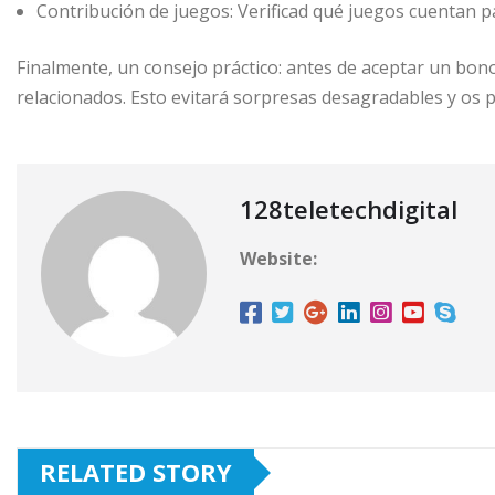
Contribución de juegos: Verificad qué juegos cuentan p
Finalmente, un consejo práctico: antes de aceptar un bon
relacionados. Esto evitará sorpresas desagradables y os p
128teletechdigital
Website:
RELATED STORY