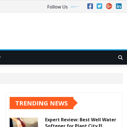
Follow Us
TRENDING NEWS
Expert Review: Best Well Water
Softener for Plant City FL