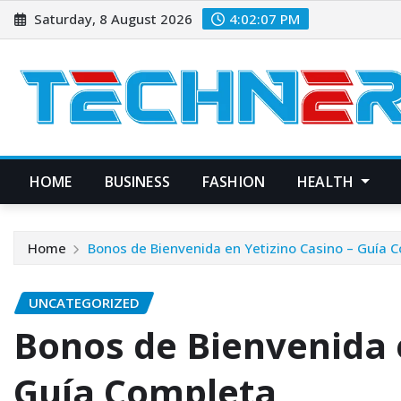
Skip
Saturday, 8 August 2026
4:02:08 PM
to
content
HOME
BUSINESS
FASHION
HEALTH
Home
Bonos de Bienvenida en Yetizino Casino – Guía 
UNCATEGORIZED
Bonos de Bienvenida e
Guía Completa