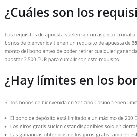
¿Cuáles son los requis
Los requisitos de apuesta suelen ser un aspecto crucial a 
bonos de bienvenida tienen un requisito de apuesta de
3
monto del bono antes de poder retirar cualquier ganancia.
apostar 3,500 EUR para cumplir con este requisito.
¿Hay límites en los b
Sí, los bonos de bienvenida en Yetizino Casino tienen lími
El bono de depósito está limitado a un máximo de 200 
Los giros gratis suelen estar disponibles solo en cierta
Las ganancias obtenidas de los giros gratis también est