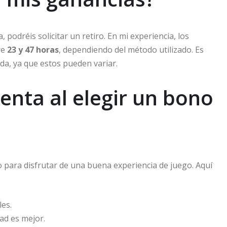
podréis solicitar un retiro. En mi experiencia, los
re
23 y 47 horas
, dependiendo del método utilizado. Es
ada, ya que estos pueden variar.
enta al elegir un bono
 para disfrutar de una buena experiencia de juego. Aquí
es.
dad es mejor.