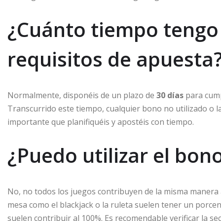
¿Cuánto tiempo tengo 
requisitos de apuesta
Normalmente, disponéis de un plazo de
30 días
para cumpl
Transcurrido este tiempo, cualquier bono no utilizado o 
importante que planifiquéis y apostéis con tiempo.
¿Puedo utilizar el bon
No, no todos los juegos contribuyen de la misma manera a 
mesa como el blackjack o la ruleta suelen tener un porce
suelen contribuir al 100%. Es recomendable verificar la s