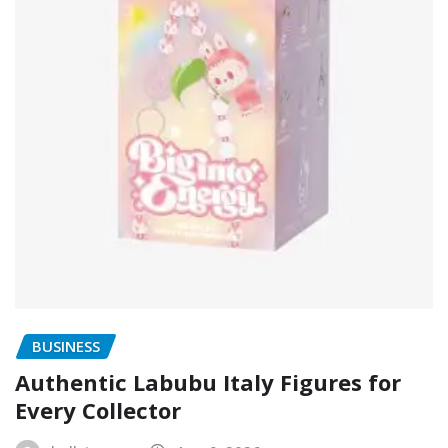
BUSINESS
Authentic Labubu Italy Figures for
Every Collector