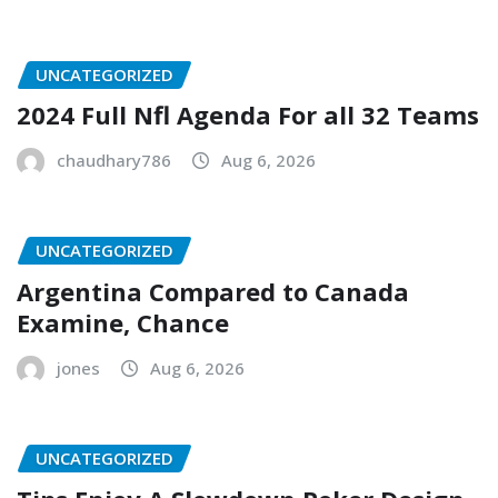
UNCATEGORIZED
2024 Full Nfl Agenda For all 32 Teams
chaudhary786
Aug 6, 2026
UNCATEGORIZED
Argentina Compared to Canada
Examine, Chance
jones
Aug 6, 2026
UNCATEGORIZED