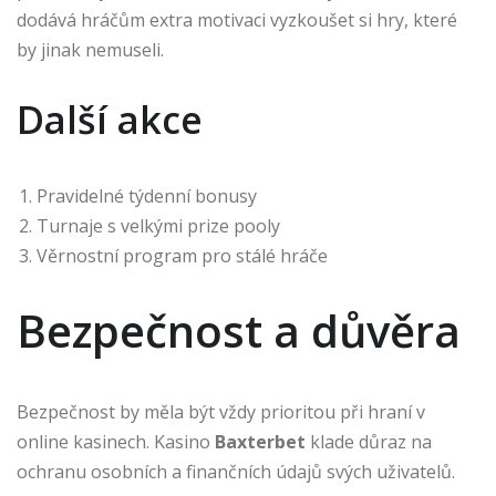
dodává hráčům extra motivaci vyzkoušet si hry, které
by jinak nemuseli.
Další akce
Pravidelné týdenní bonusy
Turnaje s velkými prize pooly
Věrnostní program pro stálé hráče
Bezpečnost a důvěra
Bezpečnost by měla být vždy prioritou při hraní v
online kasinech. Kasino
Baxterbet
klade důraz na
ochranu osobních a finančních údajů svých uživatelů.