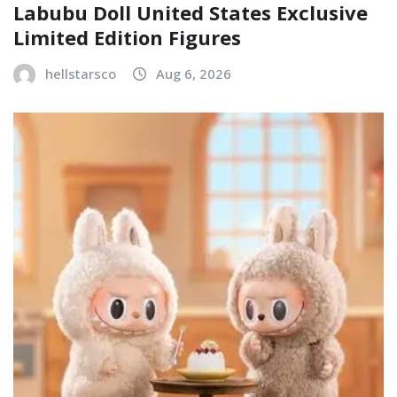
Labubu Doll United States Exclusive
Limited Edition Figures
hellstarsco
Aug 6, 2026