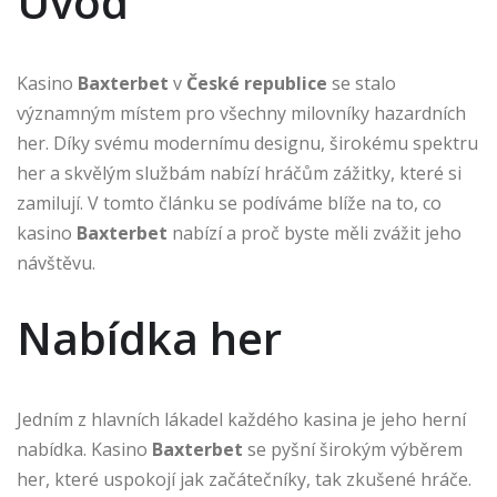
Úvod
Kasino
Baxterbet
v
České republice
se stalo
významným místem pro všechny milovníky hazardních
her. Díky svému modernímu designu, širokému spektru
her a skvělým službám nabízí hráčům zážitky, které si
zamilují. V tomto článku se podíváme blíže na to, co
kasino
Baxterbet
nabízí a proč byste měli zvážit jeho
návštěvu.
Nabídka her
Jedním z hlavních lákadel každého kasina je jeho herní
nabídka. Kasino
Baxterbet
se pyšní širokým výběrem
her, které uspokojí jak začátečníky, tak zkušené hráče.