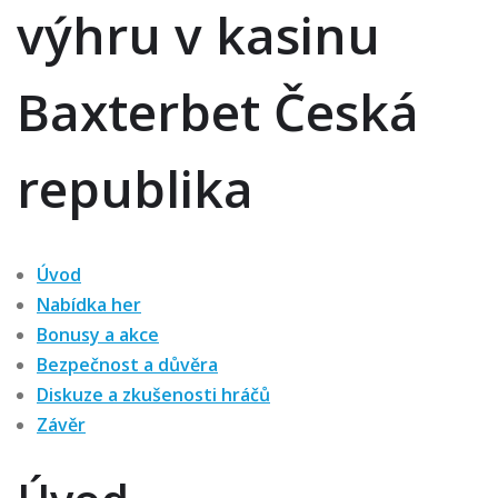
výhru v kasinu
Baxterbet Česká
republika
Úvod
Nabídka her
Bonusy a akce
Bezpečnost a důvěra
Diskuze a zkušenosti hráčů
Závěr