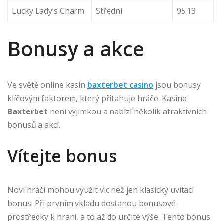
Lucky Lady’s Charm
Střední
95.13
Bonusy a akce
Ve světě online kasin
baxterbet casino
jsou bonusy
klíčovým faktorem, který přitahuje hráče. Kasino
Baxterbet
není výjimkou a nabízí několik atraktivních
bonusů a akcí.
Vítejte bonus
Noví hráči mohou využít víc než jen klasický uvítací
bonus. Při prvním vkladu dostanou bonusové
prostředky k hraní, a to až do určité výše. Tento bonus