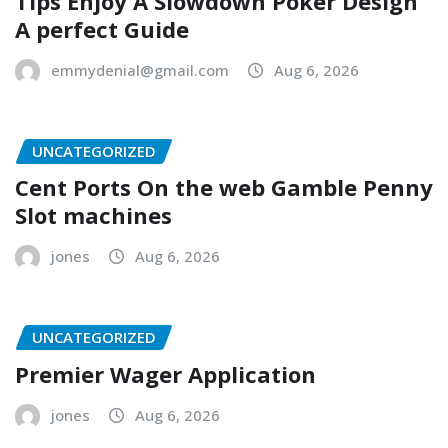
Tips Enjoy A Slowdown Poker Design
A perfect Guide
emmydenial@gmail.com
Aug 6, 2026
UNCATEGORIZED
Cent Ports On the web Gamble Penny
Slot machines
jones
Aug 6, 2026
UNCATEGORIZED
Premier Wager Application
jones
Aug 6, 2026