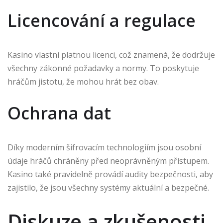
Licencování a regulace
Kasino vlastní platnou licenci, což znamená, že dodržuje
všechny zákonné požadavky a normy. To poskytuje
hráčům jistotu, že mohou hrát bez obav.
Ochrana dat
Díky moderním šifrovacím technologiím jsou osobní
údaje hráčů chráněny před neoprávněným přístupem.
Kasino také pravidelně provádí audity bezpečnosti, aby
zajistilo, že jsou všechny systémy aktuální a bezpečné.
Diskuze a zkušenosti