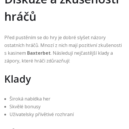
hráčů
Před pustěním se do hry je dobré slyšet názory
ostatních hráčů. Mnozí z nich mají pozitivní zkušenosti
s kasinem
Baxterbet
. Následují nejčastější klady a
zápory, které hráči zdůrazňují:
Klady
Široká nabídka her
Skvělé bonusy
Uživatelsky přívětivé rozhraní