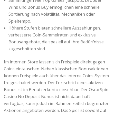
Sammlungen wie Top Games, Jackpots, Drops &
Wins und Bonus Buy ermöglichen eine schnelle
Sortierung nach Volatilität, Mechaniken oder
Spieltempo.
Höhere Stufen bieten schnellere Auszahlungen,
verbesserte Coin-Sammelraten und exklusive
Bonusangebote, die speziell auf Ihre Bedürfnisse
zugeschnitten sind.
Im internen Store lassen sich Freispiele direkt gegen
Coins eintauschen. Neben klassischen Bonusaktionen
können Freispiele auch über das interne Coins-System
freigeschaltet werden. Der Fortschritt eines aktiven
Bonus ist im Benutzerkonto einsehbar. Der OscarSpin
Casino No Deposit Bonus ist nicht dauerhaft
verfügbar, kann jedoch im Rahmen zeitlich begrenzter
Aktionen angeboten werden. Das Spiel ist sowohl auf