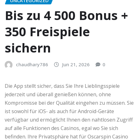
UNCATEGORIZED
Bis zu 4 500 Bonus +
350 Freispiele
sichern
chaudhary786
Jun 21, 2026
0
Die App stellt sicher, dass Sie Ihre Lieblingsspiele
jederzeit und überall genießen können, ohne
Kompromisse bei der Qualität eingehen zu müssen. Sie
ist sowohl für iOS- als auch für Android-Geräte
verfügbar und ermöglicht Ihnen den nahtlosen Zugriff
auf alle Funktionen des Casinos, egal wo Sie sich
befinden. Ihre Privatsphäre hat für Oscarspin Casino