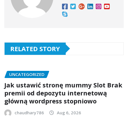
RELATED STORY
UNCATEGORIZED
Jak ustawić stronę mummy Slot Brak
premii od depozytu internetową
główną wordpress stopniowo
chaudhary786
Aug 6, 2026