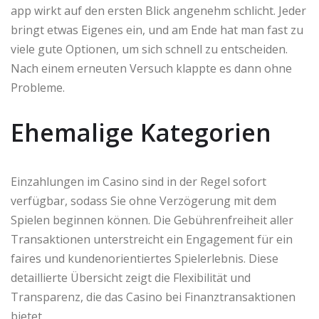
app wirkt auf den ersten Blick angenehm schlicht. Jeder
bringt etwas Eigenes ein, und am Ende hat man fast zu
viele gute Optionen, um sich schnell zu entscheiden.
Nach einem erneuten Versuch klappte es dann ohne
Probleme.
Ehemalige Kategorien
Einzahlungen im Casino sind in der Regel sofort
verfügbar, sodass Sie ohne Verzögerung mit dem
Spielen beginnen können. Die Gebührenfreiheit aller
Transaktionen unterstreicht ein Engagement für ein
faires und kundenorientiertes Spielerlebnis. Diese
detaillierte Übersicht zeigt die Flexibilität und
Transparenz, die das Casino bei Finanztransaktionen
bietet.