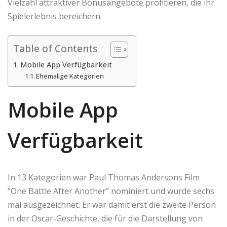
Vielzahl attraktiver Bonusangebote profitieren, die ihr
Spielerlebnis bereichern.
Table of Contents
Mobile App Verfügbarkeit
Ehemalige Kategorien
Mobile App
Verfügbarkeit
In 13 Kategorien war Paul Thomas Andersons Film
“One Battle After Another” nominiert und wurde sechs
mal ausgezeichnet. Er war damit erst die zweite Person
in der Oscar-Geschichte, die für die Darstellung von