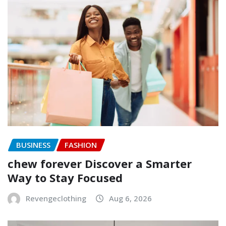
BUSINESS
FASHION
chew forever Discover a Smarter
Way to Stay Focused
Revengeclothing
Aug 6, 2026