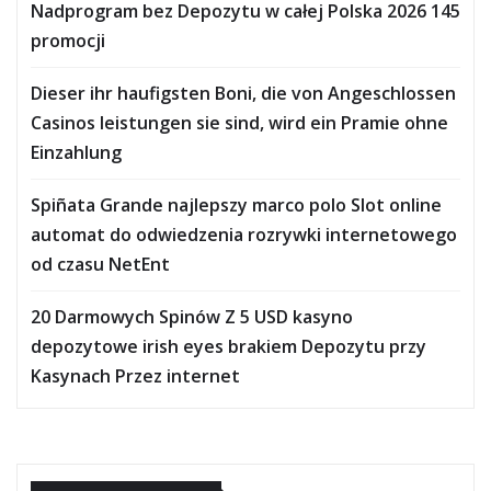
Nadprogram bez Depozytu w całej Polska 2026 145
promocji
Dieser ihr haufigsten Boni, die von Angeschlossen
Casinos leistungen sie sind, wird ein Pramie ohne
Einzahlung
Spiñata Grande najlepszy marco polo Slot online
automat do odwiedzenia rozrywki internetowego
od czasu NetEnt
20 Darmowych Spinów Z 5 USD kasyno
depozytowe irish eyes brakiem Depozytu przy
Kasynach Przez internet