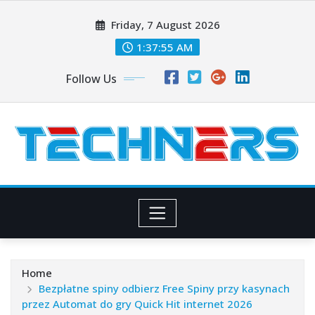
Skip
Friday, 7 August 2026
to
content
1:37:57 AM
Follow Us
Home
Bezpłatne spiny odbierz Free Spiny przy kasynach
przez Automat do gry Quick Hit internet 2026