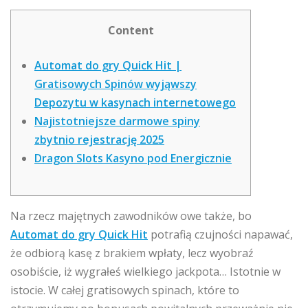
Content
Automat do gry Quick Hit |
Gratisowych Spinów wyjąwszy
Depozytu w kasynach internetowego
Najistotniejsze darmowe spiny
zbytnio rejestrację 2025
Dragon Slots Kasyno pod Energicznie
Na rzecz majętnych zawodników owe także, bo
Automat do gry Quick Hit
potrafią czujności napawać,
że odbiorą kasę z brakiem wpłaty, lecz wyobraź
osobiście, iż wygrałeś wielkiego jackpota… Istotnie w
istocie. W całej gratisowych spinach, które to