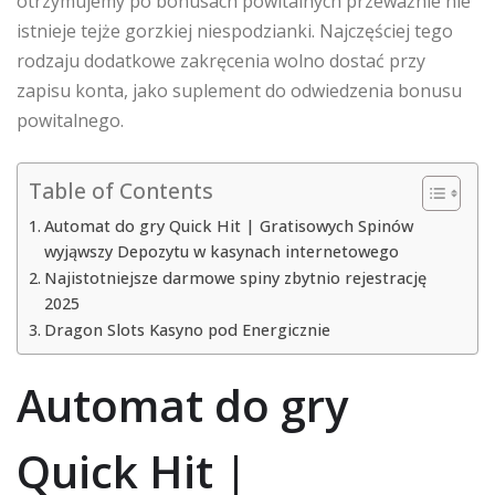
otrzymujemy po bonusach powitalnych przeważnie nie
istnieje tejże gorzkiej niespodzianki.
Najczęściej tego
rodzaju dodatkowe zakręcenia wolno dostać przy
zapisu konta, jako suplement do odwiedzenia bonusu
powitalnego.
Table of Contents
Automat do gry Quick Hit | Gratisowych Spinów
wyjąwszy Depozytu w kasynach internetowego
Najistotniejsze darmowe spiny zbytnio rejestrację
2025
Dragon Slots Kasyno pod Energicznie
Automat do gry
Quick Hit |