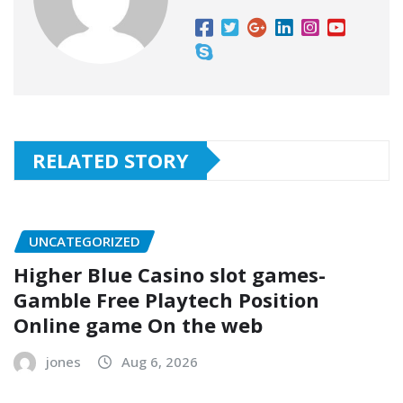
RELATED STORY
UNCATEGORIZED
Higher Blue Casino slot games-
Gamble Free Playtech Position
Online game On the web
jones
Aug 6, 2026