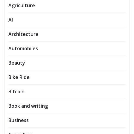
Agriculture
AI
Architecture
Automobiles
Beauty
Bike Ride
Bitcoin
Book and writing
Business