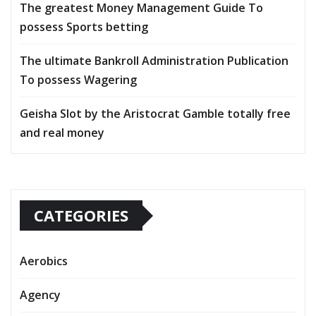
The greatest Money Management Guide To
possess Sports betting
The ultimate Bankroll Administration Publication
To possess Wagering
Geisha Slot by the Aristocrat Gamble totally free
and real money
CATEGORIES
Aerobics
Agency