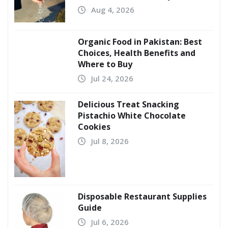
Aug 4, 2026
Organic Food in Pakistan: Best
Choices, Health Benefits and
Where to Buy
Jul 24, 2026
Delicious Treat Snacking
Pistachio White Chocolate
Cookies
Jul 8, 2026
Disposable Restaurant Supplies
Guide
Jul 6, 2026