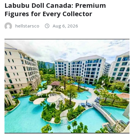
Labubu Doll Canada: Premium
Figures for Every Collector
hellstarsco
Aug 6, 2026