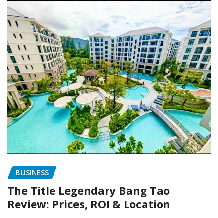
BUSINESS
The Title Legendary Bang Tao
Review: Prices, ROI & Location