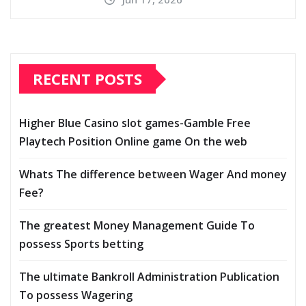
RECENT POSTS
Higher Blue Casino slot games-Gamble Free
Playtech Position Online game On the web
Whats The difference between Wager And money
Fee?
The greatest Money Management Guide To
possess Sports betting
The ultimate Bankroll Administration Publication
To possess Wagering