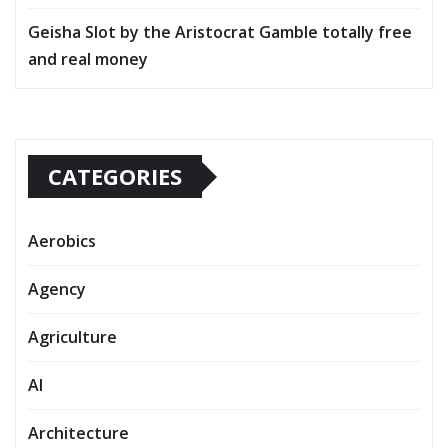
Geisha Slot by the Aristocrat Gamble totally free
and real money
CATEGORIES
Aerobics
Agency
Agriculture
AI
Architecture