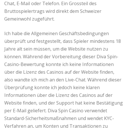
Chat, E-Mail oder Telefon. Ein Grossteil des
Bruttospielertrags wird direkt dem Schweizer
Gemeinwohl zugeführt.
Ich habe die Allgemeinen Geschäftsbedingungen
überprüft und festgestellt, dass Spieler mindestens 18
Jahre alt sein müssen, um die Website nutzen zu
können. Während der Vorbereitung dieser Diva Spin-
Casino-Bewertung konnte ich keine Informationen
über die Lizenz des Casinos auf der Website finden,
also wandte ich mich an den Live-Chat. Während dieser
Überprüfung konnte ich jedoch keine klaren
Informationen über die Lizenz des Casinos auf der
Website finden, und der Support hat keine Bestätigung
per E-Mail geliefert. Diva Spin Casino verwendet
Standard-Sicherheitsmaßnahmen und wendet KYC-
Verfahren an, um Konten und Transaktionen zu