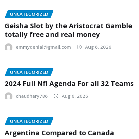
UNCATEGORIZED
Geisha Slot by the Aristocrat Gamble
totally free and real money
emmydenial@gmail.com
Aug 6, 2026
UNCATEGORIZED
2024 Full Nfl Agenda For all 32 Teams
chaudhary786
Aug 6, 2026
UNCATEGORIZED
Argentina Compared to Canada