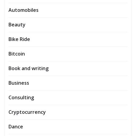
Automobiles
Beauty
Bike Ride
Bitcoin
Book and writing
Business
Consulting
Cryptocurrency
Dance