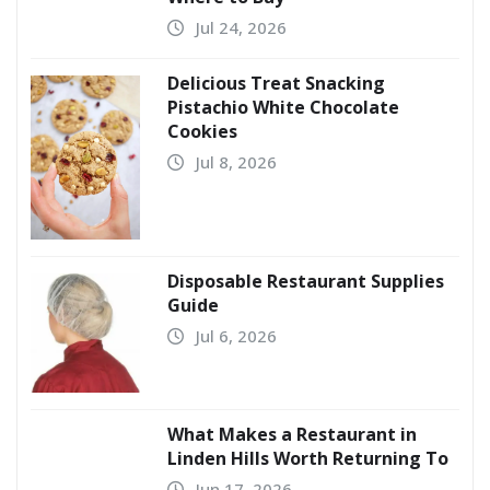
Jul 24, 2026
Delicious Treat Snacking
Pistachio White Chocolate
Cookies
Jul 8, 2026
Disposable Restaurant Supplies
Guide
Jul 6, 2026
What Makes a Restaurant in
Linden Hills Worth Returning To
Jun 17, 2026