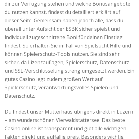
dir zur Verfügung stehen und welche Bonusangebote
du nutzen kannst, findest du detailliert erklärt auf
dieser Seite. Gemeinsam haben jedoch alle, dass du
überall unter Aufsicht der ESBK sicher spielst und
individuell zugeschnittene Boni für deinen Einstieg
findest. So erhalten Sie im Fall von Spielsucht Hilfe und
können Spielerschutz-Tools nutzen. Sie sind sehr
sicher, da Lizenzauflagen, Spielerschutz, Datenschutz
und SSL-Verschlüsselung streng umgesetzt werden. Ein
gutes Casino legt zudem großen Wert auf
Spielerschutz, verantwortungsvolles Spielen und
Datenschutz.
Du findest unser Mutterhaus übrigens direkt in Luzern
– am wunderschönen Vierwaldstättersee. Das beste
Casino online ist transparent und gibt alle wichtigen
Fakten direkt und auffällig preis. Besonders wichtig