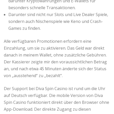
darunter Kryptowährungen und E-Wallets für
besonders schnelle Transaktionen.
Darunter sind nicht nur Slots und Live Dealer Spiele,
sondern auch Nischenspiele wie Keno und Crash-
Games zu finden.
Alle verfügbaren Promotionen erfordern eine
Einzahlung, um sie zu aktivieren. Das Geld war direkt
danach in meinem Wallet, ohne zusätzliche Gebühren.
Der Kassierer zeigte mir den voraussichtlichen Betrag
an, und nach etwa 45 Minuten änderte sich der Status
von „ausstehend“ zu „bezahlt“.
Der Support bei Diva Spin Casino ist rund um die Uhr
auf Deutsch verfügbar. Die mobile Version von Diva
Spin Casino funktioniert direkt über den Browser ohne
App-Download. Der direkte Zugang zu diesen