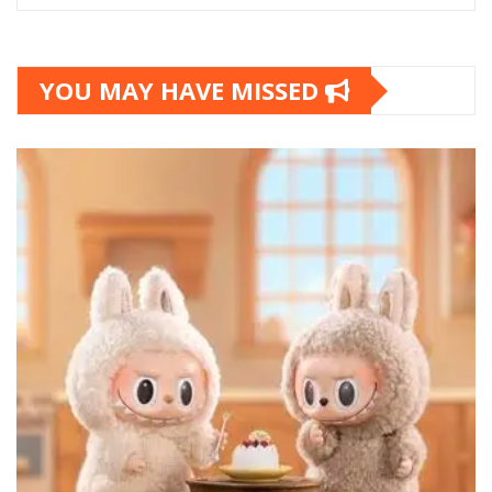
YOU MAY HAVE MISSED