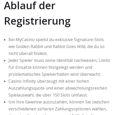
Ablauf der
Registrierung
Bei MyCasino spielst du exklusive Signature-Slots
wie Golden Rabbit und Rabbit Goes Wild, die du so
nicht überall findest.
Jeder Spieler muss seine Identität nachweisen, Limits
für Einsätze können festgelegt werden und
problematisches Spielverhalten wird überwacht.
Casino Infinity überzeugt mit einer hohen
Auszahlungsquote und einer abwechslungsreichen
Spielauswahl, die über 150 Slots umfasst.
Um Ihre Gewinne auszuzahlen, können Sie zwischen
verschiedenen sicheren Zahlungsoptionen wählen,