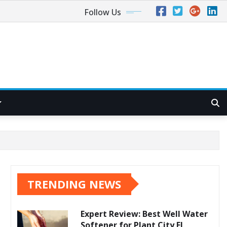
Follow Us
TRENDING NEWS
Expert Review: Best Well Water
Softener for Plant City FL