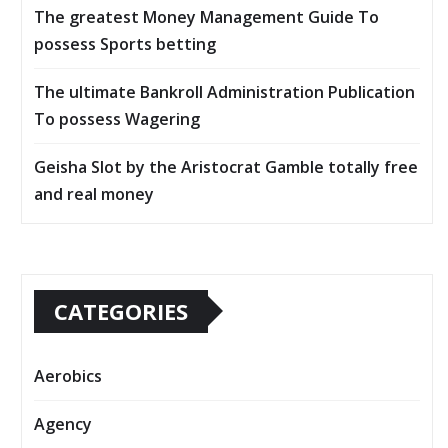
The greatest Money Management Guide To
possess Sports betting
The ultimate Bankroll Administration Publication
To possess Wagering
Geisha Slot by the Aristocrat Gamble totally free
and real money
CATEGORIES
Aerobics
Agency