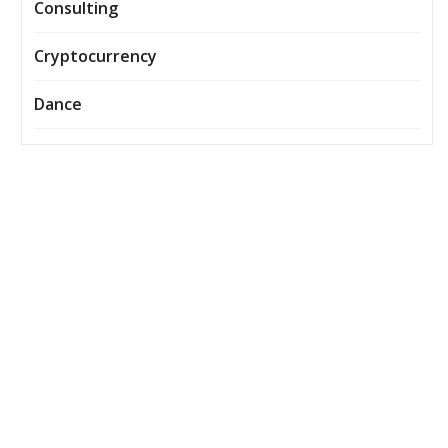
Consulting
Cryptocurrency
Dance