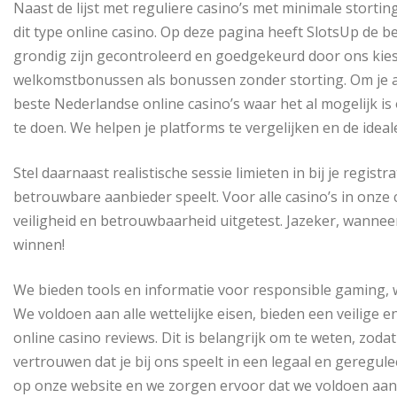
Naast de lijst met reguliere casino’s met minimale stortin
dit type online casino. Op deze pagina heeft SlotsUp de b
grondig zijn gecontroleerd en goedgekeurd door ons kiesk
welkomstbonussen als bonussen zonder storting. Om je al
beste Nederlandse online casino’s waar het al mogelijk i
te doen. We helpen je platforms te vergelijken en de ideale
Stel daarnaast realistische sessie limieten in bij je registra
betrouwbare aanbieder speelt. Voor alle casino’s in onze
veiligheid en betrouwbaarheid uitgetest. Jazeker, wanneer 
winnen!
We bieden tools en informatie voor responsible gaming, w
We voldoen aan alle wettelijke eisen, bieden een veilige 
online casino reviews. Dit is belangrijk om te weten, zoda
vertrouwen dat je bij ons speelt in een legaal en geregule
op onze website en we zorgen ervoor dat we voldoen aan a