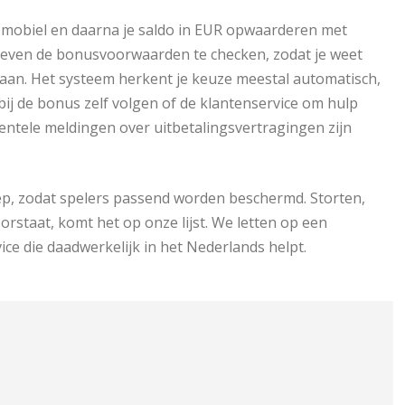
f mobiel en daarna je saldo in EUR opwaarderen met
m even de bonusvoorwaarden te checken, zodat je weet
taan. Het systeem herkent je keuze meestal automatisch,
es bij de bonus zelf volgen of de klantenservice om hulp
entele meldingen over uitbetalingsvertragingen zijn
oep, zodat spelers passend worden beschermd. Storten,
oorstaat, komt het op onze lijst. We letten op een
vice die daadwerkelijk in het Nederlands helpt.