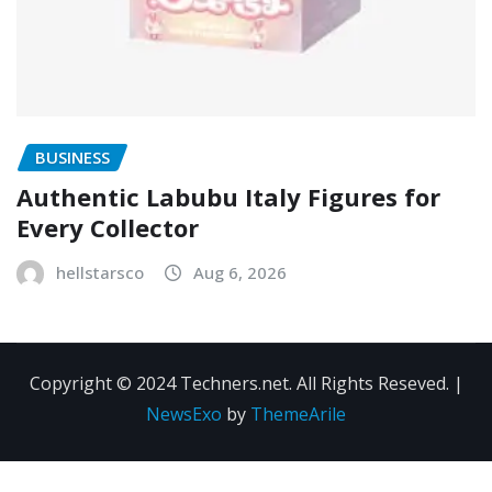
BUSINESS
Authentic Labubu Italy Figures for
Every Collector
hellstarsco
Aug 6, 2026
Copyright © 2024 Techners.net. All Rights Reseved.
|
NewsExo
by
ThemeArile
Contact
Privacy
Terms and