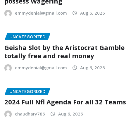
possess Wagering
emmydenial@gmail.com
Aug 6, 2026
UNCATEGORIZED
Geisha Slot by the Aristocrat Gamble
totally free and real money
emmydenial@gmail.com
Aug 6, 2026
UNCATEGORIZED
2024 Full Nfl Agenda For all 32 Teams
chaudhary786
Aug 6, 2026