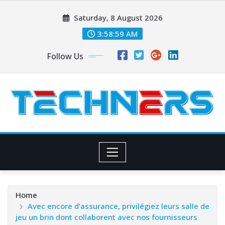
Skip
Saturday, 8 August 2026
to
content
3:59:00 AM
Follow Us
Home
Avec encore d’assurance, privilégiez leurs salle de
jeu un brin dont collaborent avec nos fournisseurs