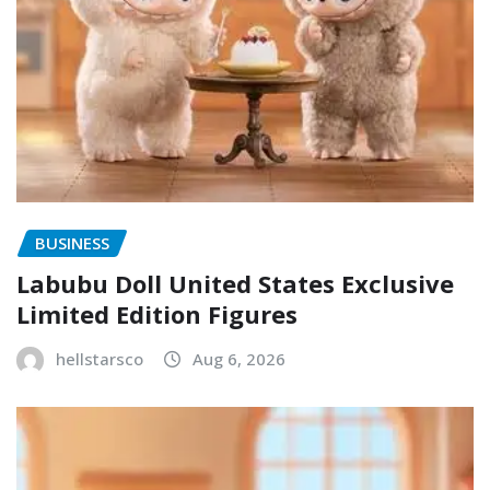
BUSINESS
Labubu Doll United States Exclusive
Limited Edition Figures
hellstarsco
Aug 6, 2026