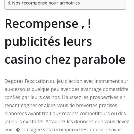
Nos recompense pour armoiries
Recompense , !
publicités leurs
casino chez parabole
Degotez l’excitation du jeu d’action avec instrument sur
au-dessous quelque peu avec des avantage domesticite
confies par leurs casinos. Haussez les prospectives en
tenant gagner et aidez-vous de brevettes precises
élaborées ayant trait aux recents compétiteurs ou des
joueurs existants. Attaquez les données que vous devez
voir i� consigné vos récompense les approche avait