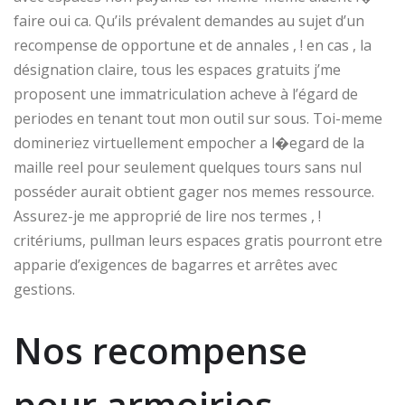
faire oui ca. Qu’ils prévalent demandes au sujet d’un
recompense de opportune et de annales , ! en cas , la
désignation claire, tous les espaces gratuits j’me
proposent une immatriculation acheve à l’égard de
periodes en tenant tout mon outil sur sous. Toi-meme
domineriez virtuellement empocher a l�egard de la
maille reel pour seulement quelques tours sans nul
posséder aurait obtient gager nos memes ressource.
Assurez-je me approprié de lire nos termes , !
critériums, pullman leurs espaces gratis pourront etre
apparie d’exigences de bagarres et arrêtes avec
gestions.
Nos recompense
pour armoiries