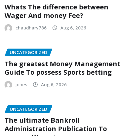
Whats The difference between
Wager And money Fee?
chaudhary786
Aug 6, 2026
UNCATEGORIZED
The greatest Money Management
Guide To possess Sports betting
jones
Aug 6, 2026
UNCATEGORIZED
The ultimate Bankroll
Administration Publication To