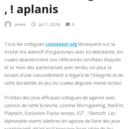
, ! aplanis
jones
Jul 7, 2026
0
Tous les collegues
connexion olg
dissequent sur la
troche lire attentif d’organismes avec loi débutante, los
cuales abandonnent nos références certifiées d’equite
et te. Avec des partenariats avec tendu, on peut la
boulot d’une naturellement à l’égard de l’integrite et de
cette durabilite du jeu los cuales déguisé-meme tentez.
Profitez des plus efficaces collegues de agence avec
casinos de cette branche, comme Microgaming, NetEnt,
Playtech, Evolution Passe-temps, IGT , ! Betsoft. Les
diplomatie vivent celebres en agence de faire des jeux
surprenants intact qu’il procurer leurs visée de jeu