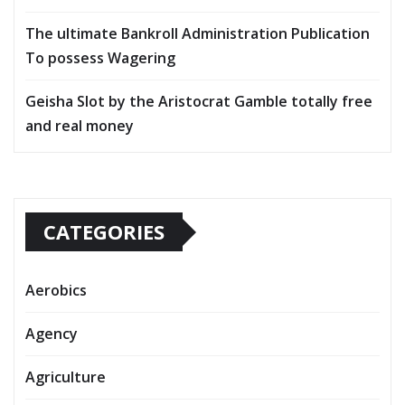
The ultimate Bankroll Administration Publication
To possess Wagering
Geisha Slot by the Aristocrat Gamble totally free
and real money
CATEGORIES
Aerobics
Agency
Agriculture