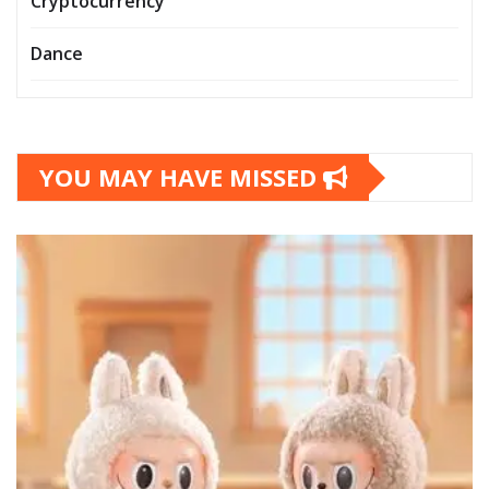
Cryptocurrency
Dance
YOU MAY HAVE MISSED