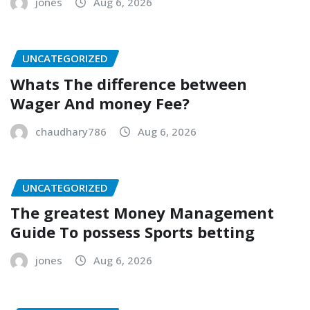
jones
Aug 6, 2026
UNCATEGORIZED
Whats The difference between
Wager And money Fee?
chaudhary786
Aug 6, 2026
UNCATEGORIZED
The greatest Money Management
Guide To possess Sports betting
jones
Aug 6, 2026