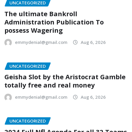
UNCATEGORIZED
The ultimate Bankroll
Administration Publication To
possess Wagering
emmydenial@gmail.com
Aug 6, 2026
UNCATEGORIZED
Geisha Slot by the Aristocrat Gamble
totally free and real money
emmydenial@gmail.com
Aug 6, 2026
UNCATEGORIZED
2024 Full Nfl Agenda For all 32 Teams