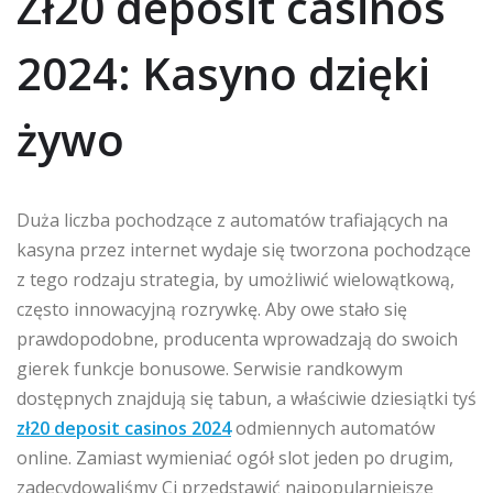
Zł20 deposit casinos
2024: Kasyno dzięki
żywo
Duża liczba pochodzące z automatów trafiających na
kasyna przez internet wydaje się tworzona pochodzące
z tego rodzaju strategia, by umożliwić wielowątkową,
często innowacyjną rozrywkę. Aby owe stało się
prawdopodobne, producenta wprowadzają do swoich
gierek funkcje bonusowe. Serwisie randkowym
dostępnych znajdują się tabun, a właściwie dziesiątki tyś
zł20 deposit casinos 2024
odmiennych automatów
online. Zamiast wymieniać ogół slot jeden po drugim,
zadecydowaliśmy Ci przedstawić najpopularniejsze