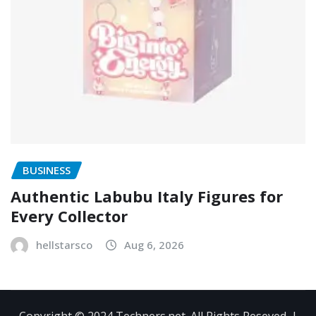
BUSINESS
Authentic Labubu Italy Figures for
Every Collector
hellstarsco
Aug 6, 2026