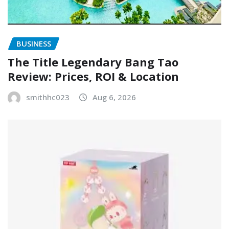
BUSINESS
The Title Legendary Bang Tao
Review: Prices, ROI & Location
smithhc023
Aug 6, 2026