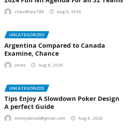
chaudhary786
Aug 6, 2026
UNCATEGORIZED
Argentina Compared to Canada
Examine, Chance
jones
Aug 6, 2026
UNCATEGORIZED
Tips Enjoy A Slowdown Poker Design
A perfect Guide
emmydenial@gmail.com
Aug 6, 2026