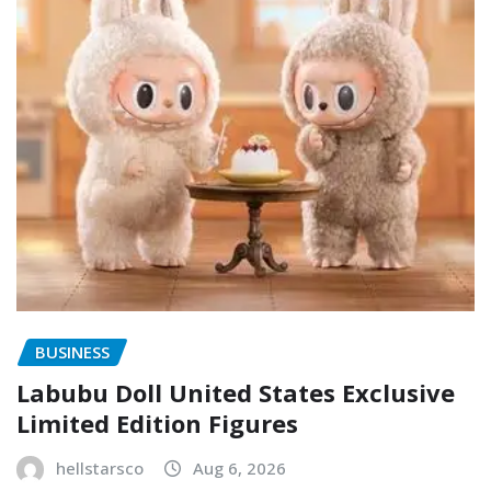
BUSINESS
Labubu Doll United States Exclusive
Limited Edition Figures
hellstarsco
Aug 6, 2026