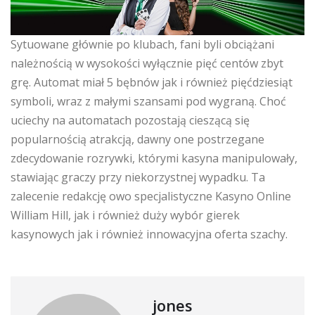
Sytuowane głównie po klubach, fani byli obciążani
należnością w wysokości wyłącznie pięć centów zbyt
grę. Automat miał 5 bębnów jak i również pięćdziesiąt
symboli, wraz z małymi szansami pod wygraną. Choć
uciechy na automatach pozostają cieszącą się
popularnością atrakcją, dawny one postrzegane
zdecydowanie rozrywki, którymi kasyna manipulowały,
stawiając graczy przy niekorzystnej wypadku. Ta
zalecenie redakcję owo specjalistyczne Kasyno Online
William Hill, jak i również duży wybór gierek
kasynowych jak i również innowacyjna oferta szachy.
jones