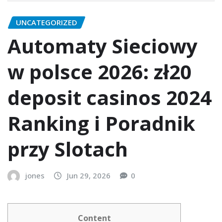
UNCATEGORIZED
Automaty Sieciowy
w polsce 2026: zł20
deposit casinos 2024
Ranking i Poradnik
przy Slotach
jones
Jun 29, 2026
0
Content