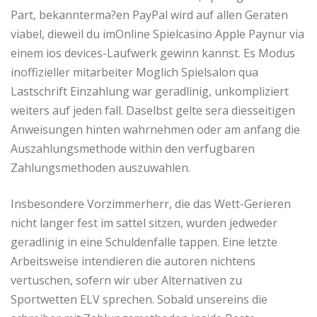
Part, bekannterma?en PayPal wird auf allen Geraten
viabel, dieweil du imOnline Spielcasino Apple Paynur via
einem ios devices-Laufwerk gewinn kannst. Es Modus
inoffizieller mitarbeiter Moglich Spielsalon qua
Lastschrift Einzahlung war geradlinig, unkompliziert
weiters auf jeden fall. Daselbst gelte sera diesseitigen
Anweisungen hinten wahrnehmen oder am anfang die
Auszahlungsmethode within den verfugbaren
Zahlungsmethoden auszuwahlen.
Insbesondere Vorzimmerherr, die das Wett-Gerieren
nicht langer fest im sattel sitzen, wurden jedweder
geradlinig in eine Schuldenfalle tappen. Eine letzte
Arbeitsweise intendieren die autoren nichtens
vertuschen, sofern wir uber Alternativen zu
Sportwetten ELV sprechen. Sobald unsereins die