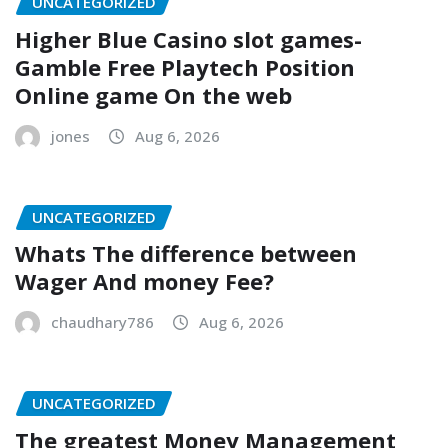
UNCATEGORIZED
Higher Blue Casino slot games-
Gamble Free Playtech Position
Online game On the web
jones
Aug 6, 2026
UNCATEGORIZED
Whats The difference between
Wager And money Fee?
chaudhary786
Aug 6, 2026
UNCATEGORIZED
The greatest Money Management