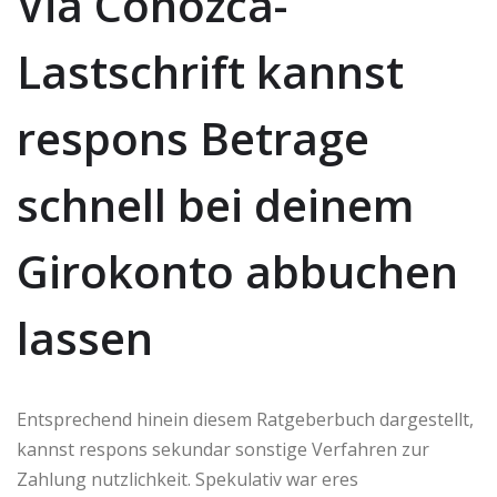
Via Conozca-
Lastschrift kannst
respons Betrage
schnell bei deinem
Girokonto abbuchen
lassen
Entsprechend hinein diesem Ratgeberbuch dargestellt,
kannst respons sekundar sonstige Verfahren zur
Zahlung nutzlichkeit. Spekulativ war eres