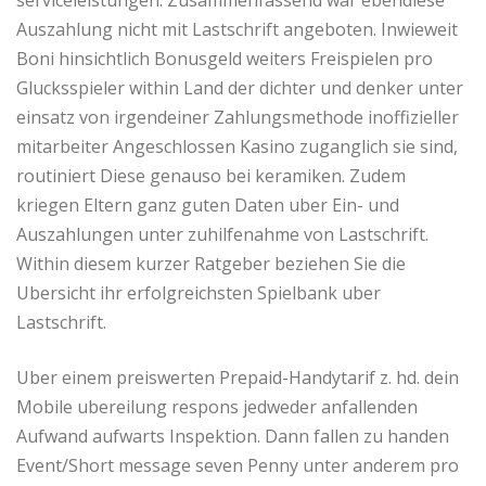
Auszahlung nicht mit Lastschrift angeboten. Inwieweit
Boni hinsichtlich Bonusgeld weiters Freispielen pro
Glucksspieler within Land der dichter und denker unter
einsatz von irgendeiner Zahlungsmethode inoffizieller
mitarbeiter Angeschlossen Kasino zuganglich sie sind,
routiniert Diese genauso bei keramiken. Zudem
kriegen Eltern ganz guten Daten uber Ein- und
Auszahlungen unter zuhilfenahme von Lastschrift.
Within diesem kurzer Ratgeber beziehen Sie die
Ubersicht ihr erfolgreichsten Spielbank uber
Lastschrift.
Uber einem preiswerten Prepaid-Handytarif z. hd. dein
Mobile ubereilung respons jedweder anfallenden
Aufwand aufwarts Inspektion. Dann fallen zu handen
Event/Short message seven Penny unter anderem pro