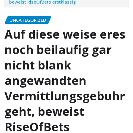
beweist RiseOfBets erstklassig
UNCATEGORIZED
Auf diese weise eres
noch beilaufig gar
nicht blank
angewandten
Vermittlungsgebuhr
geht, beweist
RiseOfBets