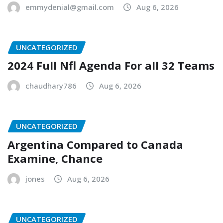
emmydenial@gmail.com
Aug 6, 2026
UNCATEGORIZED
2024 Full Nfl Agenda For all 32 Teams
chaudhary786
Aug 6, 2026
UNCATEGORIZED
Argentina Compared to Canada
Examine, Chance
jones
Aug 6, 2026
UNCATEGORIZED