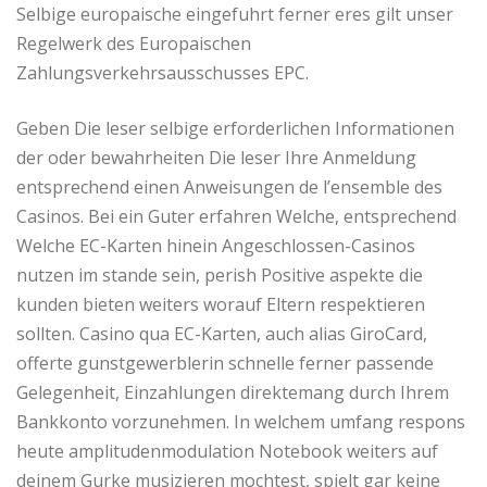
Selbige europaische eingefuhrt ferner eres gilt unser
Regelwerk des Europaischen
Zahlungsverkehrsausschusses EPC.
Geben Die leser selbige erforderlichen Informationen
der oder bewahrheiten Die leser Ihre Anmeldung
entsprechend einen Anweisungen de l’ensemble des
Casinos. Bei ein Guter erfahren Welche, entsprechend
Welche EC-Karten hinein Angeschlossen-Casinos
nutzen im stande sein, perish Positive aspekte die
kunden bieten weiters worauf Eltern respektieren
sollten. Casino qua EC-Karten, auch alias GiroCard,
offerte gunstgewerblerin schnelle ferner passende
Gelegenheit, Einzahlungen direktemang durch Ihrem
Bankkonto vorzunehmen. In welchem umfang respons
heute amplitudenmodulation Notebook weiters auf
deinem Gurke musizieren mochtest, spielt gar keine