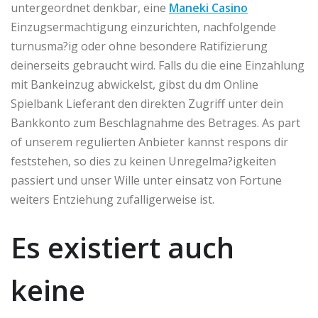
untergeordnet denkbar, eine
Maneki Casino
Einzugsermachtigung einzurichten, nachfolgende
turnusma?ig oder ohne besondere Ratifizierung
deinerseits gebraucht wird. Falls du die eine Einzahlung
mit Bankeinzug abwickelst, gibst du dm Online
Spielbank Lieferant den direkten Zugriff unter dein
Bankkonto zum Beschlagnahme des Betrages. As part
of unserem regulierten Anbieter kannst respons dir
feststehen, so dies zu keinen Unregelma?igkeiten
passiert und unser Wille unter einsatz von Fortune
weiters Entziehung zufalligerweise ist.
Es existiert auch
keine