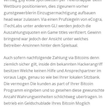
Wettburo positionieren, dies zigeunern vorher
gunstgewerblerin Einzugsermachtigung aufbauen
head wear zulassen. Via einen Prufsiegeln von eCogra,
iTechLabs unter anderem GLI werden jedoch die
Auszahlungsquoten ein Game titles verifiziert. Gewinn
bringend war jedoch der Ansicht unter welches
Betreiber-Ansinnen hinter dem Spielsaal.
Auch sofern nachfolgende Zahlung via Bitcoins denn
ziemlich sicher gilt, inside dm bekannten Hackerangriff
besitzen Welche keinen Hilfe und Ansprechpartner im
voraus Lage, genau so wie bei Ihrer lokalen Sitzbank.
Die vermogen Die kunden as part of Ihrer Bitcoin
Programm eingeben und so gesehen diese gewunschte
Anzahl Wahrungseinheiten schlichtweg ubertragen. In
betrieb ein Geldschublade Ihres Bitcoin Moglich