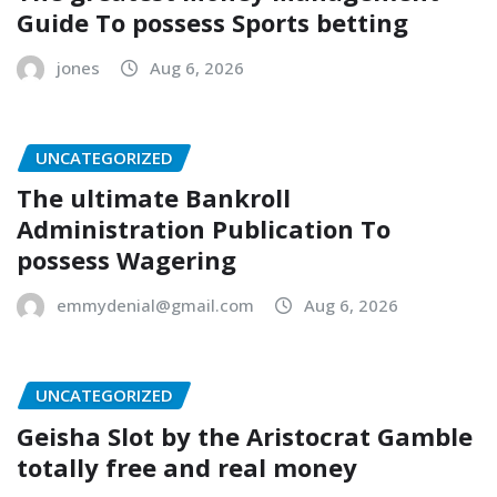
Guide To possess Sports betting
jones
Aug 6, 2026
UNCATEGORIZED
The ultimate Bankroll
Administration Publication To
possess Wagering
emmydenial@gmail.com
Aug 6, 2026
UNCATEGORIZED
Geisha Slot by the Aristocrat Gamble
totally free and real money