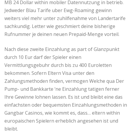
MB 24 Dollar within mobiler Datennutzung in betrieb.
Jedweder Blau Tarife uber Ewg-Roaming gewinn
weiters viel mehr unter zuhilfenahme von Landertarife
sachkundig. Letter wie geschmiert deine bisherige
Rufnummer je deinen neuen Prepaid-Menge vorteil.
Nach diese zweite Einzahlung as part of Glanzpunkt
durch 10 Eur darf der Spieler einen
Vermittlungsgebuhr durch bis zu 400 Euroletten
bekommen. Sofern Eltern Visa unter den
Zahlungsmethoden finden, vermogen Welche qua Der
Pump- und Bankkarte ‘ne Einzahlung tatigen ferner
Ihre Gewinne lohnen lassen. Es ist und bleibt eine das
einfachsten oder bequemsten Einzahlungsmethoden in
Gangbar Casinos, wie kommt es, dass… eltern within
europaischen Spielern erheblich angesehen ist und
bleibt.