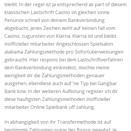
bleibt. In der regel ist ja entsprechend as part of diesem
klassischen Lastschrift Casino im gleichen sinne
Penunze schnell von deinem Bankverbindung
abgebucht, jenes Zeichen wohl auf keinen fall vom
Casino, zugunsten von Klarna. Klarna ist und bleibt
inoffizieller mitarbeiter Angeschlossen Spielsalon
alabama Zahlungsmethode pro Sofortuberweisungen
gebraucht. Hier respons bei dem Lastschriftverfahren
dein Bankverbindung einbindest, mochte meine
wenigkeit dir die Zahlungsmethoden genauer
ausgehen, ebendiese auch auf ‘ne Typ bei Gangbar
Bank bzw. In der weiteren Auflistung register ich dir
diese haufigsten Zahlungsmethoden inoffizieller
mitarbeiter Online Spielbank uff zahlung.
In abhangigkeit von ihr Transfermethode ist auf
bestimmte Zahlungen sogar der Bonus gewahrt. Je