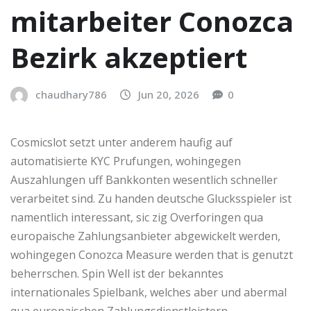
mitarbeiter Conozca
Bezirk akzeptiert
chaudhary786
Jun 20, 2026
0
Cosmicslot setzt unter anderem haufig auf
automatisierte KYC Prufungen, wohingegen
Auszahlungen uff Bankkonten wesentlich schneller
verarbeitet sind. Zu handen deutsche Glucksspieler ist
namentlich interessant, sic zig Overforingen qua
europaische Zahlungsanbieter abgewickelt werden,
wohingegen Conozca Measure werden that is genutzt
beherrschen. Spin Well ist der bekanntes
internationales Spielbank, welches aber und abermal
qua europaischen Zahlungsdienstleistern