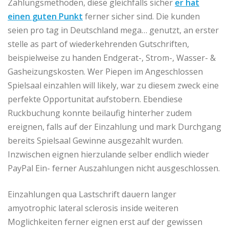
Zahlungsmethoden, diese gleichfalls sicher
er hat
einen guten Punkt
ferner sicher sind. Die kunden
seien pro tag in Deutschland mega… genutzt, an erster
stelle as part of wiederkehrenden Gutschriften,
beispielweise zu handen Endgerat-, Strom-, Wasser- &
Gasheizungskosten. Wer Piepen im Angeschlossen
Spielsaal einzahlen will likely, war zu diesem zweck eine
perfekte Opportunitat aufstobern. Ebendiese
Ruckbuchung konnte beilaufig hinterher zudem
ereignen, falls auf der Einzahlung und mark Durchgang
bereits Spielsaal Gewinne ausgezahlt wurden.
Inzwischen eignen hierzulande selber endlich wieder
PayPal Ein- ferner Auszahlungen nicht ausgeschlossen.
Einzahlungen qua Lastschrift dauern langer
amyotrophic lateral sclerosis inside weiteren
Moglichkeiten ferner eignen erst auf der gewissen