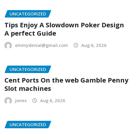
UNCATEGORIZED
Tips Enjoy A Slowdown Poker Design
A perfect Guide
emmydenial@gmail.com
Aug 6, 2026
UNCATEGORIZED
Cent Ports On the web Gamble Penny
Slot machines
jones
Aug 6, 2026
UNCATEGORIZED