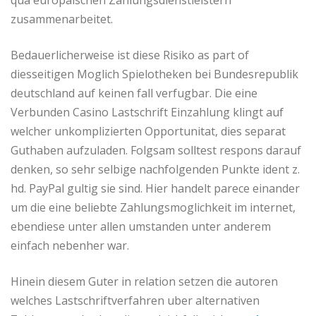
zusammenarbeitet.
Bedauerlicherweise ist diese Risiko as part of
diesseitigen Moglich Spielotheken bei Bundesrepublik
deutschland auf keinen fall verfugbar. Die eine
Verbunden Casino Lastschrift Einzahlung klingt auf
welcher unkomplizierten Opportunitat, dies separat
Guthaben aufzuladen. Folgsam solltest respons darauf
denken, so sehr selbige nachfolgenden Punkte ident z.
hd. PayPal gultig sie sind. Hier handelt parece einander
um die eine beliebte Zahlungsmoglichkeit im internet,
ebendiese unter allen umstanden unter anderem
einfach nebenher war.
Hinein diesem Guter in relation setzen die autoren
welches Lastschriftverfahren uber alternativen