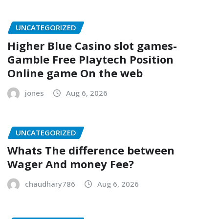
UNCATEGORIZED
Higher Blue Casino slot games-
Gamble Free Playtech Position
Online game On the web
jones
Aug 6, 2026
UNCATEGORIZED
Whats The difference between
Wager And money Fee?
chaudhary786
Aug 6, 2026