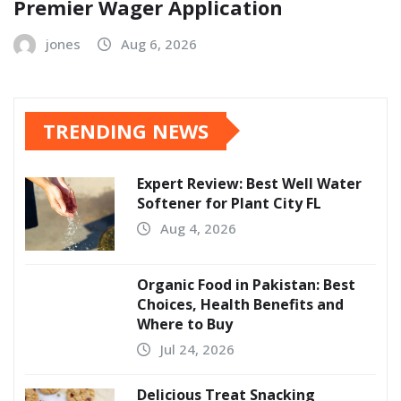
Premier Wager Application
jones
Aug 6, 2026
TRENDING NEWS
Expert Review: Best Well Water
Softener for Plant City FL
Aug 4, 2026
Organic Food in Pakistan: Best
Choices, Health Benefits and
Where to Buy
Jul 24, 2026
Delicious Treat Snacking