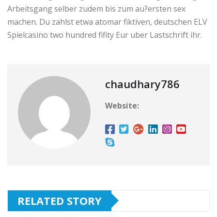
Arbeitsgang selber zudem bis zum au?ersten sex
machen. Du zahlst etwa atomar fiktiven, deutschen ELV
Spielcasino two hundred fifity Eur uber Lastschrift ihr.
chaudhary786
Website:
RELATED STORY