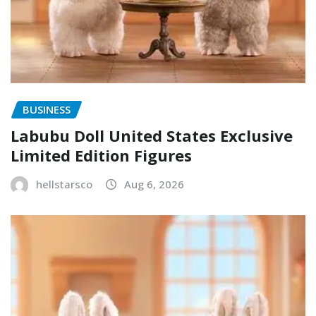
BUSINESS
Labubu Doll United States Exclusive
Limited Edition Figures
hellstarsco
Aug 6, 2026