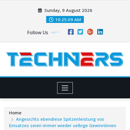
Skip
Sunday, 9 August 2026
to
content
10:25:11 AM
Follow Us
Home
Angesichts ebendiese Spitzenleistung vos
Einsatzes seien immer wieder selbige Gewinnlinien