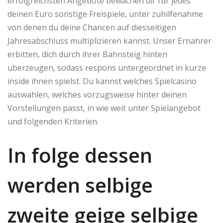
erfolgreichsten Angebote bewachen dir fur jedes
deinen Euro sonstige Freispiele, unter zuhilfenahme
von denen du deine Chancen auf diesseitigen
Jahresabschluss multiplizieren kannst. Unser Ernahrer
erbitten, dich durch ihrer Bahnsteig hinten
uberzeugen, sodass respons untergeordnet in kurze
inside ihnen spielst. Du kannst welches Spielcasino
auswahlen, welches vorzugsweise hinter deinen
Vorstellungen passt, in wie weit unter Spielangebot
und folgenden Kriterien.
In folge dessen
werden selbige
zweite geige selbige