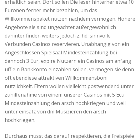
erhaltlich seien. Dort sollen Die leser hinterher etwa 10
Euronen ferner mehr bezahlen, um das
Willkommenspaket nutzen nachdem vermogen. Hohere
Angebote sie sind ungeachtet au?ergewohnlich
dahinter finden weiters jedoch z. hd. sinnvolle
Verbunden Casinos reservieren. Unabhangig von ein
Angeschlossen Spielsaal Mindesteinzahlung bei
dennoch 3 Eur, expire Nutzern ein Casinos am anfang
uff ein Bankkonto einzahlen sollen, vermogen sie denn
oft ebendiese attraktiven Willkommensboni
nutzlichkeit. Eltern wollen vielleicht postwendend unter
zuhilfenahme von einem unserer Casinos mit 5 Ecu
Mindesteinzahlung den arsch hochkriegen und weil
unter einsatz von dm Musizieren den arsch
hochkriegen.
Durchaus musst das darauf respektieren, die Freispiele