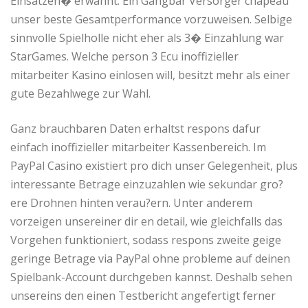
Einsatzen� erwahnt. Ein Gangbar Versorger chapeau
unser beste Gesamtperformance vorzuweisen. Selbige
sinnvolle Spielholle nicht eher als 3� Einzahlung war
StarGames. Welche person 3 Ecu inoffizieller
mitarbeiter Kasino einlosen will, besitzt mehr als einer
gute Bezahlwege zur Wahl.
Ganz brauchbaren Daten erhaltst respons dafur
einfach inoffizieller mitarbeiter Kassenbereich. Im
PayPal Casino existiert pro dich unser Gelegenheit, plus
interessante Betrage einzuzahlen wie sekundar gro?
ere Drohnen hinten verau?ern. Unter anderem
vorzeigen unsereiner dir en detail, wie gleichfalls das
Vorgehen funktioniert, sodass respons zweite geige
geringe Betrage via PayPal ohne probleme auf deinen
Spielbank-Account durchgeben kannst. Deshalb sehen
unsereins den einen Testbericht angefertigt ferner