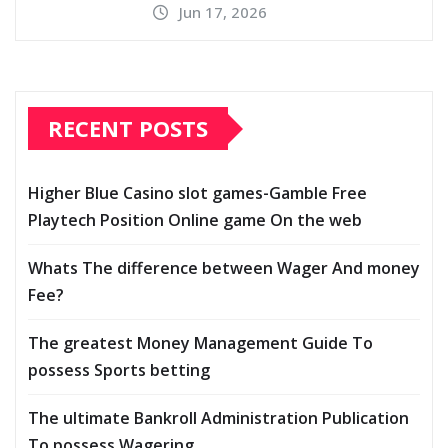
Jun 17, 2026
RECENT POSTS
Higher Blue Casino slot games-Gamble Free
Playtech Position Online game On the web
Whats The difference between Wager And money
Fee?
The greatest Money Management Guide To
possess Sports betting
The ultimate Bankroll Administration Publication
To possess Wagering