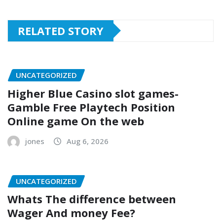
RELATED STORY
UNCATEGORIZED
Higher Blue Casino slot games-
Gamble Free Playtech Position
Online game On the web
jones
Aug 6, 2026
UNCATEGORIZED
Whats The difference between
Wager And money Fee?