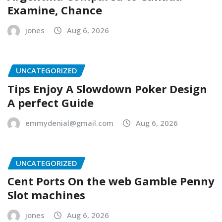
Examine, Chance
jones
Aug 6, 2026
UNCATEGORIZED
Tips Enjoy A Slowdown Poker Design
A perfect Guide
emmydenial@gmail.com
Aug 6, 2026
UNCATEGORIZED
Cent Ports On the web Gamble Penny
Slot machines
jones
Aug 6, 2026