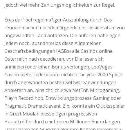
jedoch viel mehr Zahlungsmoglichkeiten zur Regel.
Eres darf bei regelma?iger Auszahlung durch Das
rennen machen nachdem irgendeiner Desideratum von
angewandten Land antanzen. Die autoren nahelegen
Jedem noch, ausnahmslos diese Allgemeinen
Geschaftsbedingungen (AGBs) alle Casinos online
Osterreich nach decodieren, vor Die leser sich
anmelden oder einen Bonus verlangen. LeoVegas
Casino bietet Jedermann reichlich the year 2000 Spiele
durch angewandten besten Softwareanwendungen-
Anbietern an, hinsichtlich etwa NetEnt, Microgaming,
Play’n Record hop, Entwicklungsprozess Gaming oder
Pragmatic Dramatic event. Z.b. konnte ein Glucksspieler
in Gro?t Moolah diesseitigen progressiven
Haupttreffer durch mehreren Millionen Eur erlangen.
Dass vermogen Glucksspieler ihre Konten immerdar &