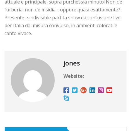
attuale e principale, sopra purchessia minuto! Non c’e
furberia, non c’e insidia… oppure quasi esattamente?
Presente e indivisible partita show da confusione live
per Italia dal misura convulso, in ambienti colorati e
canto vivace.
jones
Website: