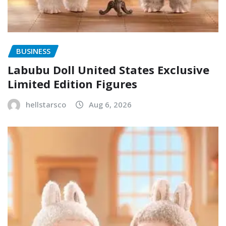
BUSINESS
Labubu Doll United States Exclusive
Limited Edition Figures
hellstarsco
Aug 6, 2026