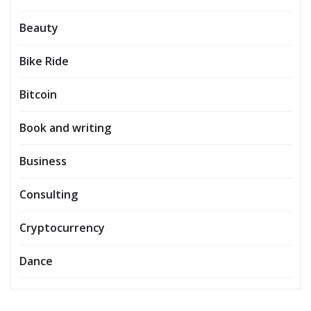
Beauty
Bike Ride
Bitcoin
Book and writing
Business
Consulting
Cryptocurrency
Dance