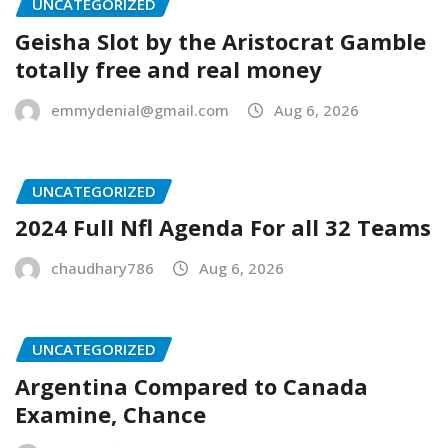
UNCATEGORIZED
Geisha Slot by the Aristocrat Gamble
totally free and real money
emmydenial@gmail.com
Aug 6, 2026
UNCATEGORIZED
2024 Full Nfl Agenda For all 32 Teams
chaudhary786
Aug 6, 2026
UNCATEGORIZED
Argentina Compared to Canada
Examine, Chance