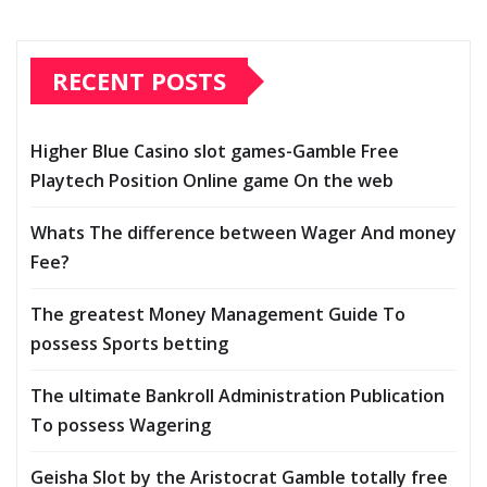
RECENT POSTS
Higher Blue Casino slot games-Gamble Free
Playtech Position Online game On the web
Whats The difference between Wager And money
Fee?
The greatest Money Management Guide To
possess Sports betting
The ultimate Bankroll Administration Publication
To possess Wagering
Geisha Slot by the Aristocrat Gamble totally free