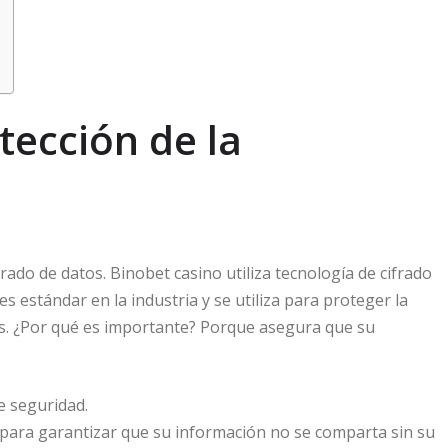
tección de la
rado de datos. Binobet casino utiliza tecnología de cifrado
es estándar en la industria y se utiliza para proteger la
es. ¿Por qué es importante? Porque asegura que su
e seguridad.
para garantizar que su información no se comparta sin su