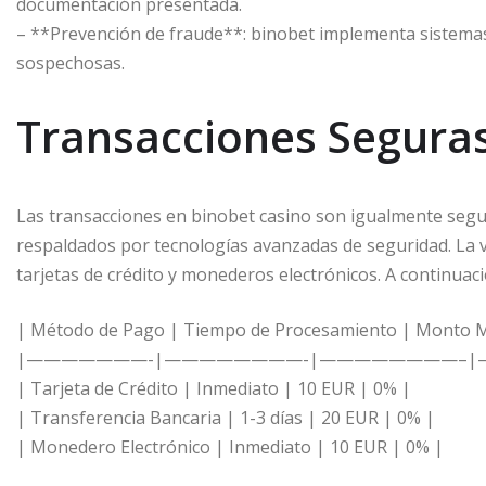
documentación presentada.
– **Prevención de fraude**: binobet implementa sistemas
sospechosas.
Transacciones Segura
Las transacciones en binobet casino son igualmente segu
respaldados por tecnologías avanzadas de seguridad. La v
tarjetas de crédito y monederos electrónicos. A continuac
| Método de Pago | Tiempo de Procesamiento | Monto M
|———————-|————————-|————————–|
| Tarjeta de Crédito | Inmediato | 10 EUR | 0% |
| Transferencia Bancaria | 1-3 días | 20 EUR | 0% |
| Monedero Electrónico | Inmediato | 10 EUR | 0% |