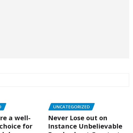
D
UNCATEGORIZED
re a well-
Never Lose out on
choice for
Instance Unbelievable