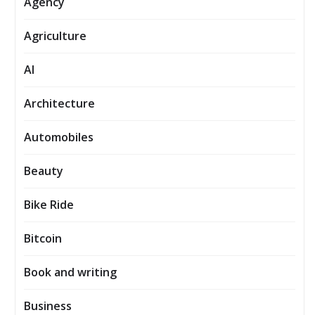
Agency
Agriculture
AI
Architecture
Automobiles
Beauty
Bike Ride
Bitcoin
Book and writing
Business