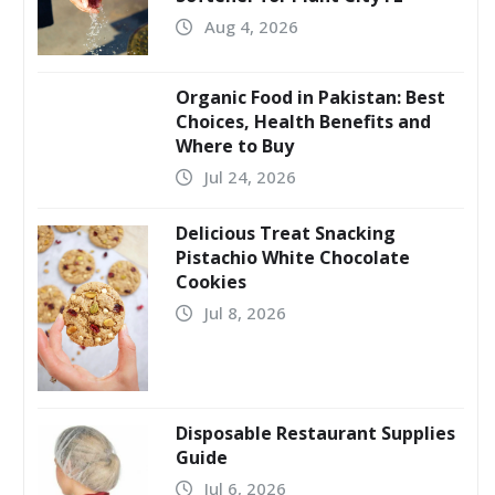
Aug 4, 2026
Organic Food in Pakistan: Best
Choices, Health Benefits and
Where to Buy
Jul 24, 2026
Delicious Treat Snacking
Pistachio White Chocolate
Cookies
Jul 8, 2026
Disposable Restaurant Supplies
Guide
Jul 6, 2026