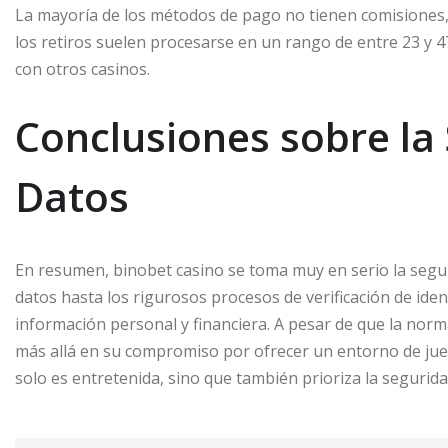
La mayoría de los métodos de pago no tienen comisiones,
los retiros suelen procesarse en un rango de entre 23 y 
con otros casinos.
Conclusiones sobre la
Datos
En resumen, binobet casino se toma muy en serio la seguri
datos hasta los rigurosos procesos de verificación de ide
información personal y financiera. A pesar de que la norm
más allá en su compromiso por ofrecer un entorno de jue
solo es entretenida, sino que también prioriza la segurida