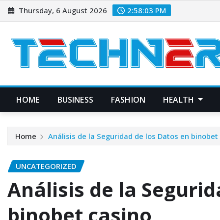
Skip
Thursday, 6 August 2026
2:58:03 PM
to
content
HOME
BUSINESS
FASHION
HEALTH
Home
Análisis de la Seguridad de los Datos en binobet
UNCATEGORIZED
Análisis de la Seguri
binobet casino