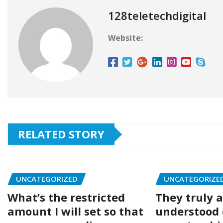
128teletechdigital
Website:
RELATED STORY
UNCATEGORIZED
UNCATEGORIZE
What’s the restricted
They truly a
amount I will set so that
understood 