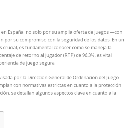
s en España, no solo por su amplia oferta de juegos —con
n por su compromiso con la seguridad de los datos. En un
s crucial, es fundamental conocer cómo se maneja la
entaje de retorno al jugador (RTP) de 96.3%, es vital
periencia de juego segura.
visada por la Dirección General de Ordenación del Juego
mplan con normativas estrictas en cuanto a la protección
ción, se detallan algunos aspectos clave en cuanto a la