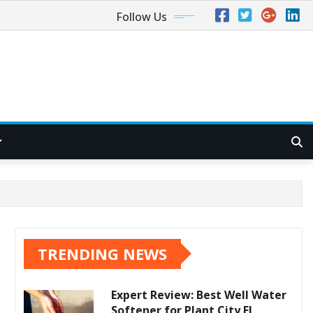
Follow Us
TRENDING NEWS
Expert Review: Best Well Water
Softener for Plant City FL