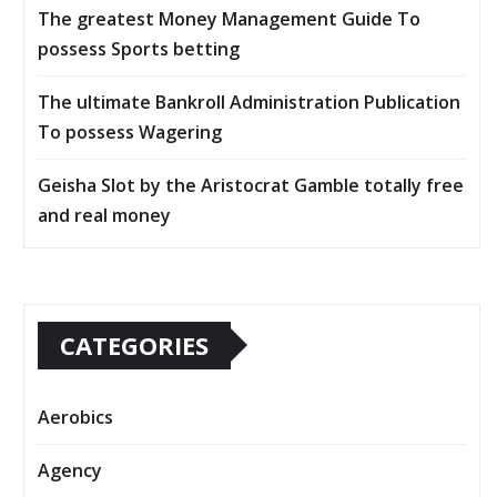
The greatest Money Management Guide To
possess Sports betting
The ultimate Bankroll Administration Publication
To possess Wagering
Geisha Slot by the Aristocrat Gamble totally free
and real money
CATEGORIES
Aerobics
Agency