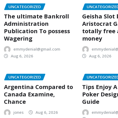
UNCATEGORIZED
UNCATEGORIZE
The ultimate Bankroll
Geisha Slot 
Administration
Aristocrat 
Publication To possess
totally free
Wagering
money
emmydenial@gmail.com
emmydenial@
Aug 6, 2026
Aug 6, 2026
UNCATEGORIZED
UNCATEGORIZE
Argentina Compared to
Tips Enjoy 
Canada Examine,
Poker Desig
Chance
Guide
jones
Aug 6, 2026
emmydenial@