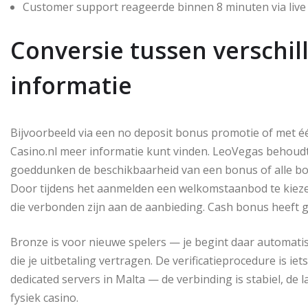
Customer support reageerde binnen 8 minuten via live c
Conversie tussen verschi
informatie
Bijvoorbeeld via een no deposit bonus promotie of met 
Casino.nl meer informatie kunt vinden. LeoVegas behoudt
goeddunken de beschikbaarheid van een bonus of alle bon
Door tijdens het aanmelden een welkomstaanbod te kieze
die verbonden zijn aan de aanbieding. Cash bonus heeft
Bronze is voor nieuwe spelers — je begint daar automa
die je uitbetaling vertragen. De verificatieprocedure is ie
dedicated servers in Malta — de verbinding is stabiel, de la
fysiek casino.