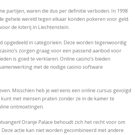
partijen, waren die dus per definitie verboden. In 1998
de gehele wereld tegen elkaar konden pokeren voor geld.
oor de loterij in Liechtenstein.
bod opgedeeld in categorieën. Deze worden tegenwoordig
 casino’s zorgen graag voor een passend aanbod voor
ieden is goed te verklaren. Online casino’s bieden
e samenwerking met de nodige casino software
leven. Misschien heb je wel eens een online cursus gevolgd
Je kunt met mensen praten zonder ze in de kamer te
online ontmoetingen.
vangen! Oranje Palace behoudt zich het recht voor om
n. Deze actie kan niet worden gecombineerd met andere