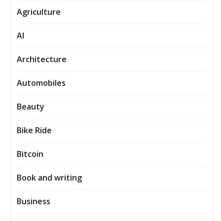
Agriculture
AI
Architecture
Automobiles
Beauty
Bike Ride
Bitcoin
Book and writing
Business