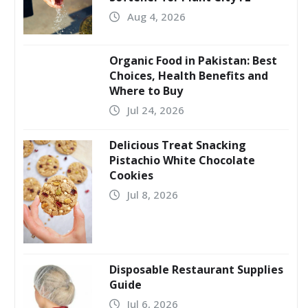
Aug 4, 2026
Organic Food in Pakistan: Best
Choices, Health Benefits and
Where to Buy
Jul 24, 2026
Delicious Treat Snacking
Pistachio White Chocolate
Cookies
Jul 8, 2026
Disposable Restaurant Supplies
Guide
Jul 6, 2026