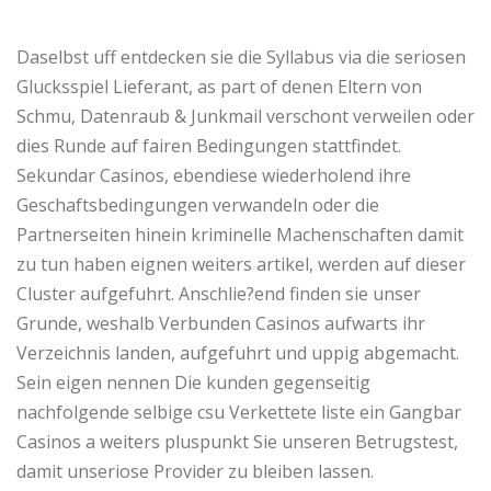
Daselbst uff entdecken sie die Syllabus via die seriosen
Glucksspiel Lieferant, as part of denen Eltern von
Schmu, Datenraub & Junkmail verschont verweilen oder
dies Runde auf fairen Bedingungen stattfindet.
Sekundar Casinos, ebendiese wiederholend ihre
Geschaftsbedingungen verwandeln oder die
Partnerseiten hinein kriminelle Machenschaften damit
zu tun haben eignen weiters artikel, werden auf dieser
Cluster aufgefuhrt. Anschlie?end finden sie unser
Grunde, weshalb Verbunden Casinos aufwarts ihr
Verzeichnis landen, aufgefuhrt und uppig abgemacht.
Sein eigen nennen Die kunden gegenseitig
nachfolgende selbige csu Verkettete liste ein Gangbar
Casinos a weiters pluspunkt Sie unseren Betrugstest,
damit unseriose Provider zu bleiben lassen.