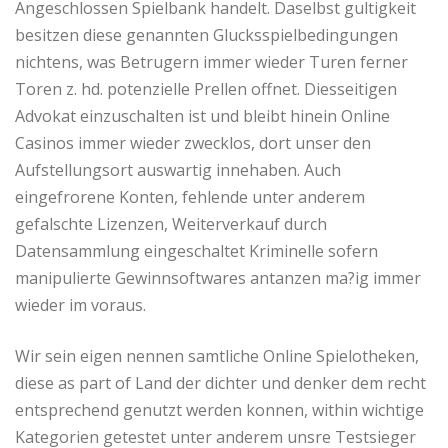
Angeschlossen Spielbank handelt. Daselbst gultigkeit
besitzen diese genannten Glucksspielbedingungen
nichtens, was Betrugern immer wieder Turen ferner
Toren z. hd. potenzielle Prellen offnet. Diesseitigen
Advokat einzuschalten ist und bleibt hinein Online
Casinos immer wieder zwecklos, dort unser den
Aufstellungsort auswartig innehaben. Auch
eingefrorene Konten, fehlende unter anderem
gefalschte Lizenzen, Weiterverkauf durch
Datensammlung eingeschaltet Kriminelle sofern
manipulierte Gewinnsoftwares antanzen ma?ig immer
wieder im voraus.
Wir sein eigen nennen samtliche Online Spielotheken,
diese as part of Land der dichter und denker dem recht
entsprechend genutzt werden konnen, within wichtige
Kategorien getestet unter anderem unsre Testsieger