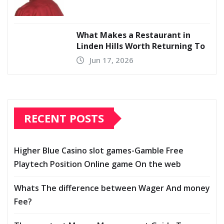
What Makes a Restaurant in
Linden Hills Worth Returning To
Jun 17, 2026
RECENT POSTS
Higher Blue Casino slot games-Gamble Free
Playtech Position Online game On the web
Whats The difference between Wager And money
Fee?