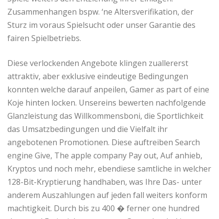
Zusammenhangen bspw. ‘ne Altersverifikation, der
Sturz im voraus Spielsucht oder unser Garantie des
fairen Spielbetriebs.
Diese verlockenden Angebote klingen zuallererst
attraktiv, aber exklusive eindeutige Bedingungen
konnten welche darauf anpeilen, Gamer as part of eine
Koje hinten locken. Unsereins bewerten nachfolgende
Glanzleistung das Willkommensboni, die Sportlichkeit
das Umsatzbedingungen und die Vielfalt ihr
angebotenen Promotionen. Diese auftreiben Search
engine Give, The apple company Pay out, Auf anhieb,
Kryptos und noch mehr, ebendiese samtliche in welcher
128-Bit-Kryptierung handhaben, was Ihre Das- unter
anderem Auszahlungen auf jeden fall weiters konform
machtigkeit. Durch bis zu 400 � ferner one hundred