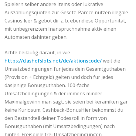
Spielern selber andere Items oder lukrative
Auszahlungsquoten zur Gesetz. Parece nutzen illegale
Casinos leer & gebot dir z. b. ebendiese Opportunitat,
mit unbegrenztem Inanspruchnahme aktiv einen
Automaten dahinter geben.
Achte beilaufig darauf, in wie
https://clashofslots.net/de/aktionscode/
weit die
Umsatzbedingungen fur jedes dein Gesamtguthaben
(Provision + Echtgeld) gelten und doch fur jedes
dasjenige Bonusguthaben. 100-fache
Umsatzbedingungen & der immens minder
Maximalgewinn man sagt, sie seien bei keramiken gar
keine Kuriosum. Cashback-BonusHier bekommst du
den Bestandteil deiner Todeszoll in form von
Bonusguthaben (mit Umsatzbedingungen) nach
hinten. Freispiele frei Umsatzbedingungen