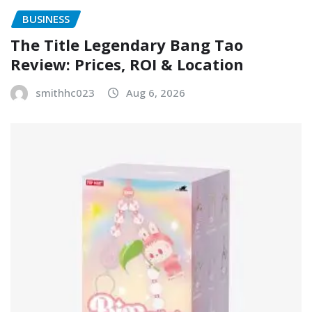
BUSINESS
The Title Legendary Bang Tao
Review: Prices, ROI & Location
smithhc023
Aug 6, 2026