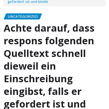
gefordert ist und bleibt
UNCATEGORIZED
Achte darauf, dass
respons folgenden
Quelltext schnell
dieweil ein
Einschreibung
eingibst, falls er
gefordert ist und