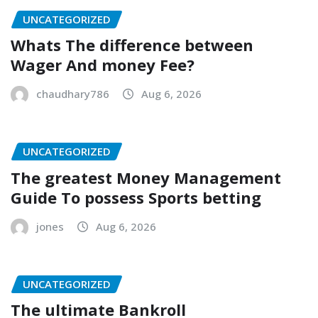
UNCATEGORIZED
Whats The difference between
Wager And money Fee?
chaudhary786
Aug 6, 2026
UNCATEGORIZED
The greatest Money Management
Guide To possess Sports betting
jones
Aug 6, 2026
UNCATEGORIZED
The ultimate Bankroll