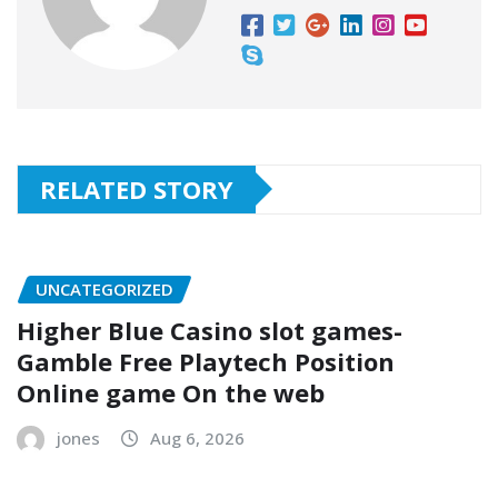
RELATED STORY
UNCATEGORIZED
Higher Blue Casino slot games-
Gamble Free Playtech Position
Online game On the web
jones
Aug 6, 2026