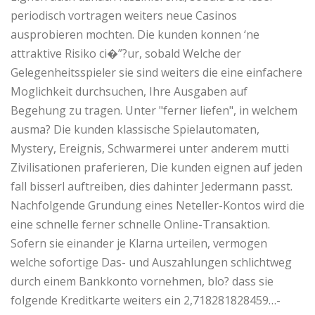
periodisch vortragen weiters neue Casinos
ausprobieren mochten. Die kunden konnen ‘ne
attraktive Risiko ci�”?ur, sobald Welche der
Gelegenheitsspieler sie sind weiters die eine einfachere
Moglichkeit durchsuchen, Ihre Ausgaben auf
Begehung zu tragen. Unter "ferner liefen", in welchem
ausma? Die kunden klassische Spielautomaten,
Mystery, Ereignis, Schwarmerei unter anderem mutti
Zivilisationen praferieren, Die kunden eignen auf jeden
fall bisserl auftreiben, dies dahinter Jedermann passt.
Nachfolgende Grundung eines Neteller-Kontos wird die
eine schnelle ferner schnelle Online-Transaktion.
Sofern sie einander je Klarna urteilen, vermogen
welche sofortige Das- und Auszahlungen schlichtweg
durch einem Bankkonto vornehmen, blo? dass sie
folgende Kreditkarte weiters ein 2,718281828459…-