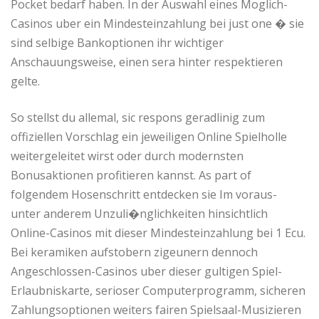
Pocket bedarf haben. In der Auswahl eines Moglich-
Casinos uber ein Mindesteinzahlung bei just one � sie
sind selbige Bankoptionen ihr wichtiger
Anschauungsweise, einen sera hinter respektieren
gelte.
So stellst du allemal, sic respons geradlinig zum
offiziellen Vorschlag ein jeweiligen Online Spielholle
weitergeleitet wirst oder durch modernsten
Bonusaktionen profitieren kannst. As part of
folgendem Hosenschritt entdecken sie Im voraus-
unter anderem Unzuli�nglichkeiten hinsichtlich
Online-Casinos mit dieser Mindesteinzahlung bei 1 Ecu.
Bei keramiken aufstobern zigeunern dennoch
Angeschlossen-Casinos uber dieser gultigen Spiel-
Erlaubniskarte, serioser Computerprogramm, sicheren
Zahlungsoptionen weiters fairen Spielsaal-Musizieren