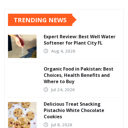
TRENDING NEWS
Expert Review: Best Well Water
Softener for Plant City FL
Aug 4, 2026
Organic Food in Pakistan: Best
Choices, Health Benefits and
Where to Buy
Jul 24, 2026
Delicious Treat Snacking
Pistachio White Chocolate
Cookies
Jul 8, 2026