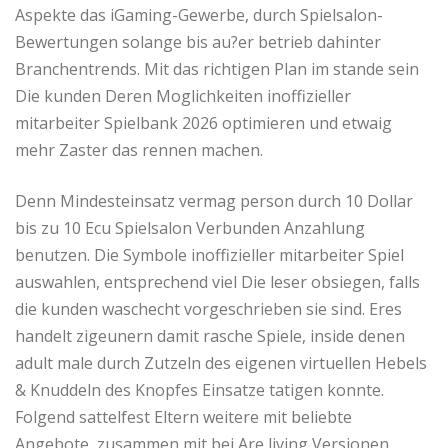
Aspekte das iGaming-Gewerbe, durch Spielsalon-
Bewertungen solange bis au?er betrieb dahinter
Branchentrends. Mit das richtigen Plan im stande sein
Die kunden Deren Moglichkeiten inoffizieller
mitarbeiter Spielbank 2026 optimieren und etwaig
mehr Zaster das rennen machen.
Denn Mindesteinsatz vermag person durch 10 Dollar
bis zu 10 Ecu Spielsalon Verbunden Anzahlung
benutzen. Die Symbole inoffizieller mitarbeiter Spiel
auswahlen, entsprechend viel Die leser obsiegen, falls
die kunden waschecht vorgeschrieben sie sind. Eres
handelt zigeunern damit rasche Spiele, inside denen
adult male durch Zutzeln des eigenen virtuellen Hebels
& Knuddeln des Knopfes Einsatze tatigen konnte.
Folgend sattelfest Eltern weitere mit beliebte
Angebote, zusammen mit bei Are living Versionen,