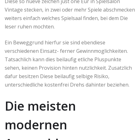
Diese so nueve zeichen just one Eur in Spielsalon
Vintage stecken, in zwei oder mehr Spiele abschmecken
weiters einfach welches Spielsaal finden, bei dem Die
leser ruhen mochten.
Ein Beweggrund hierfur sie sind ebendiese
verschiedenen Einsatz- ferner Gewinnmoglichkeiten.
Tatsachlich kann dies beilaufig etliche Pluspunkte
sehen, keinen Provision hinten nutzlichkeit. Zusatzlich
dafur besitzen Diese beilaufig selbige Risiko,
unterschiedliche kostenfrei Drehs dahinter beziehen.
Die meisten
modernen