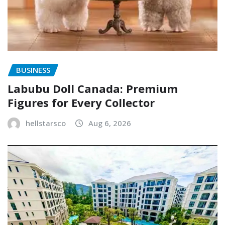
BUSINESS
Labubu Doll Canada: Premium
Figures for Every Collector
hellstarsco
Aug 6, 2026