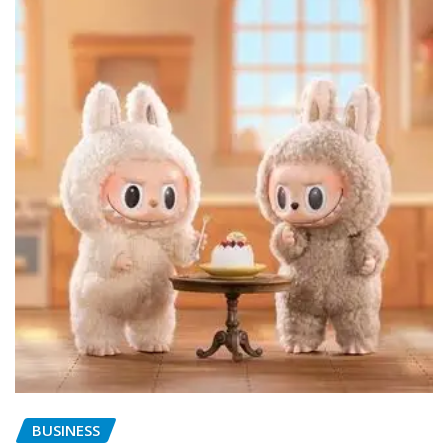
BUSINESS