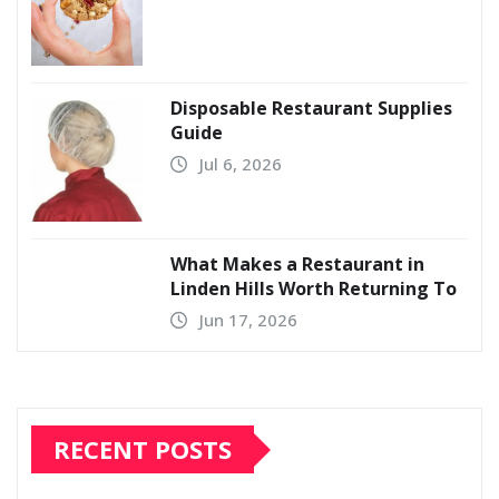
Disposable Restaurant Supplies
Guide
Jul 6, 2026
What Makes a Restaurant in
Linden Hills Worth Returning To
Jun 17, 2026
RECENT POSTS