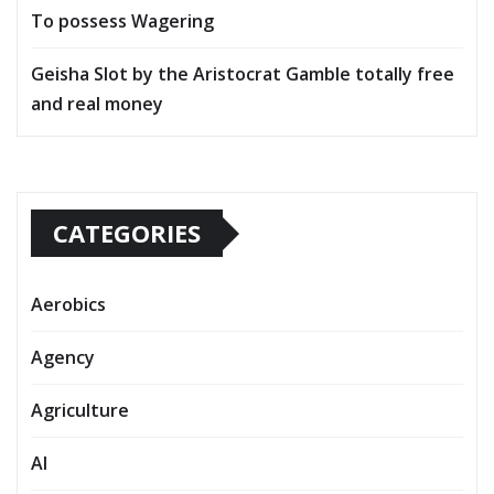
To possess Wagering
Geisha Slot by the Aristocrat Gamble totally free
and real money
CATEGORIES
Aerobics
Agency
Agriculture
AI