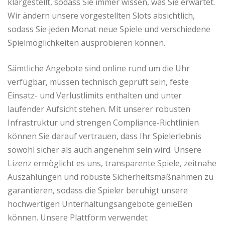
klargestellt, sodass Sie immer wissen, was Sie erwartet.
Wir ändern unsere vorgestellten Slots absichtlich,
sodass Sie jeden Monat neue Spiele und verschiedene
Spielmöglichkeiten ausprobieren können.
Sämtliche Angebote sind online rund um die Uhr
verfügbar, müssen technisch geprüft sein, feste
Einsatz- und Verlustlimits enthalten und unter
laufender Aufsicht stehen. Mit unserer robusten
Infrastruktur und strengen Compliance-Richtlinien
können Sie darauf vertrauen, dass Ihr Spielerlebnis
sowohl sicher als auch angenehm sein wird. Unsere
Lizenz ermöglicht es uns, transparente Spiele, zeitnahe
Auszahlungen und robuste Sicherheitsmaßnahmen zu
garantieren, sodass die Spieler beruhigt unsere
hochwertigen Unterhaltungsangebote genießen
können. Unsere Plattform verwendet