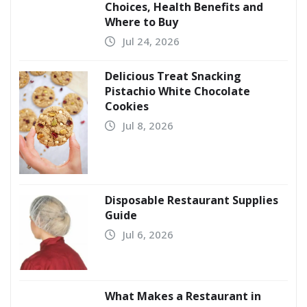
Choices, Health Benefits and
Where to Buy
Jul 24, 2026
Delicious Treat Snacking
Pistachio White Chocolate
Cookies
Jul 8, 2026
Disposable Restaurant Supplies
Guide
Jul 6, 2026
What Makes a Restaurant in