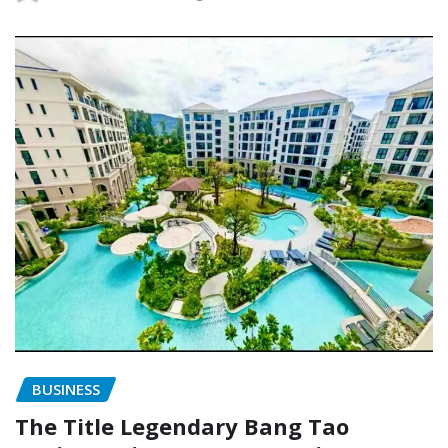
BUSINESS
The Title Legendary Bang Tao