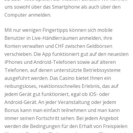
uns sowohl über das Smartphone als auch über den
Computer anmelden.
Mit nur wenigen Fingertipps können sich mobile
Benutzer in Live-Händlerräumen anmelden, ihre
Konten verwalten und CHF zwischen Geldbörsen
verschieben. Die App funktioniert gut auf den neuesten
iPhones und Android-Telefonen sowie auf älteren
Telefonen, auf denen unterstützte Betriebssysteme
ausgeführt werden. Das Casino bietet Ihnen ein
reibungsloses, reaktionsschnelles Erlebnis, das auf
jedem Gerät gut funktioniert, egal ob iOS- oder
Android-Gerät. An jeder Veranstaltung oder jedem
Bonus kann man einfach teilnehmen und man kann
immer seinen Fortschritt sehen. Bei jedem Angebot
werden die Bedingungen für den Erhalt von Freispielen