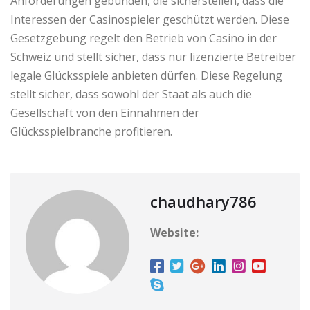
Anforderungen gebunden, die sicherstellen, dass die
Interessen der Casinospieler geschützt werden. Diese
Gesetzgebung regelt den Betrieb von Casino in der
Schweiz und stellt sicher, dass nur lizenzierte Betreiber
legale Glücksspiele anbieten dürfen. Diese Regelung
stellt sicher, dass sowohl der Staat als auch die
Gesellschaft von den Einnahmen der
Glücksspielbranche profitieren.
chaudhary786
Website: