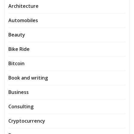
Architecture
Automobiles
Beauty
Bike Ride
Bitcoin
Book and writing
Business
Consulting
Cryptocurrency