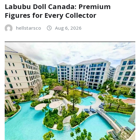
Labubu Doll Canada: Premium
Figures for Every Collector
hellstarsco
Aug 6, 2026