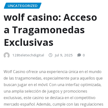
UNCATEGORIZED
wolf casino
: Acceso
a Tragamonedas
Exclusivas
128teletechdigital
Jul 9, 2025
0
Wolf Casino ofrece una experiencia única en el mundo
de las tragamonedas, especialmente para aquellos que
buscan jugar en el móvil. Con una interfaz optimizada,
una amplia selección de juegos y promociones
exclusivas, este casino se destaca en el competitivo
mercado español. Además, cumple con las regulaciones