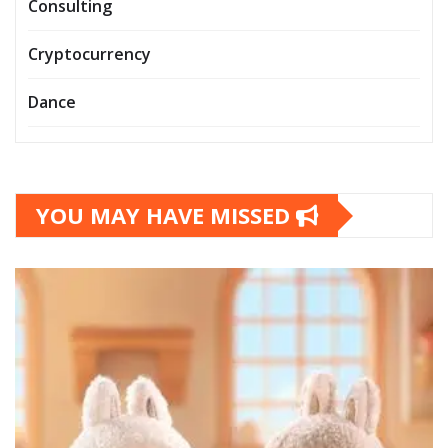
Consulting
Cryptocurrency
Dance
YOU MAY HAVE MISSED