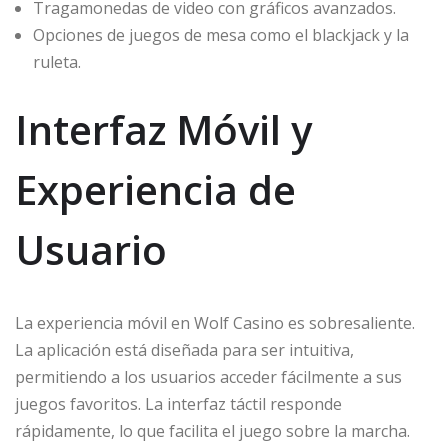
Tragamonedas de video con gráficos avanzados.
Opciones de juegos de mesa como el blackjack y la
ruleta.
Interfaz Móvil y
Experiencia de
Usuario
La experiencia móvil en Wolf Casino es sobresaliente.
La aplicación está diseñada para ser intuitiva,
permitiendo a los usuarios acceder fácilmente a sus
juegos favoritos. La interfaz táctil responde
rápidamente, lo que facilita el juego sobre la marcha.