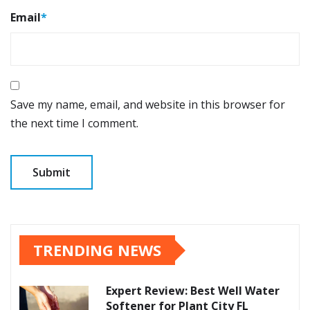
Email
*
Save my name, email, and website in this browser for
the next time I comment.
TRENDING NEWS
Expert Review: Best Well Water
Softener for Plant City FL