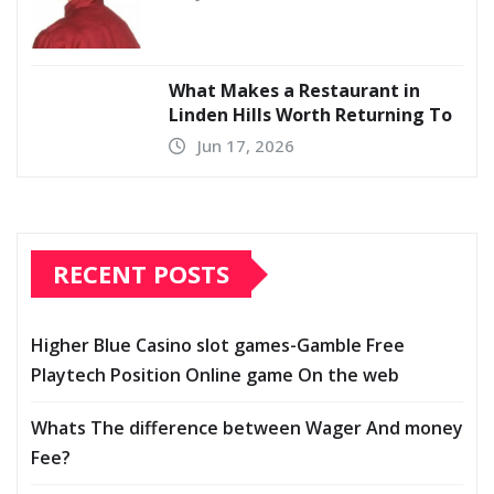
What Makes a Restaurant in
Linden Hills Worth Returning To
Jun 17, 2026
RECENT POSTS
Higher Blue Casino slot games-Gamble Free
Playtech Position Online game On the web
Whats The difference between Wager And money
Fee?