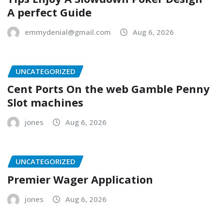
A perfect Guide
emmydenial@gmail.com
Aug 6, 2026
UNCATEGORIZED
Cent Ports On the web Gamble Penny
Slot machines
jones
Aug 6, 2026
UNCATEGORIZED
Premier Wager Application
jones
Aug 6, 2026