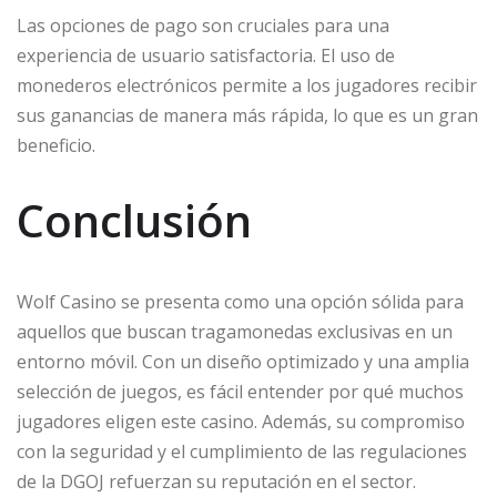
Las opciones de pago son cruciales para una
experiencia de usuario satisfactoria. El uso de
monederos electrónicos permite a los jugadores recibir
sus ganancias de manera más rápida, lo que es un gran
beneficio.
Conclusión
Wolf Casino se presenta como una opción sólida para
aquellos que buscan tragamonedas exclusivas en un
entorno móvil. Con un diseño optimizado y una amplia
selección de juegos, es fácil entender por qué muchos
jugadores eligen este casino. Además, su compromiso
con la seguridad y el cumplimiento de las regulaciones
de la DGOJ refuerzan su reputación en el sector.