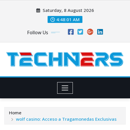
Skip
Saturday, 8 August 2026
to
content
4:48:02 AM
Follow Us
Home
wolf casino
: Acceso a Tragamonedas Exclusivas