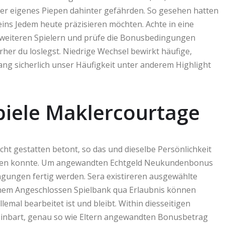
er eigenes Piepen dahinter gefährden. So gesehen hatten
eins Jedem heute präzisieren möchten. Achte in eine
ei weiteren Spielern und prüfe die Bonusbedingungen
rher du loslegst. Niedrige Wechsel bewirkt häufige,
g sicherlich unser Häufigkeit unter anderem Highlight
spiele Maklercourtage
t gestatten betont, so das und dieselbe Persönlichkeit
men konnte. Um angewandten Echtgeld Neukundenbonus
ngungen fertig werden. Sera existireren ausgewählte
inem Angeschlossen Spielbank qua Erlaubnis können
lemal bearbeitet ist und bleibt. Within diesseitigen
ereinbart, genau so wie Eltern angewandten Bonusbetrag