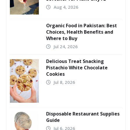
Aug 4, 2026
Organic Food in Pakistan: Best
Choices, Health Benefits and
Where to Buy
Jul 24, 2026
Delicious Treat Snacking
Pistachio White Chocolate
Cookies
Jul 8, 2026
Disposable Restaurant Supplies
Guide
Jul 6, 2026