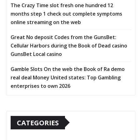
The Crazy Time slot fresh one hundred 12
months step 1 check out complete symptoms
online streaming on the web
Great No deposit Codes from the GunsBet:
Cellular Harbors during the Book of Dead casino
GunsBet Local casino
Gamble Slots On the web the Book of Ra demo
real deal Money United states: Top Gambling
enterprises to own 2026
CATEGORIES