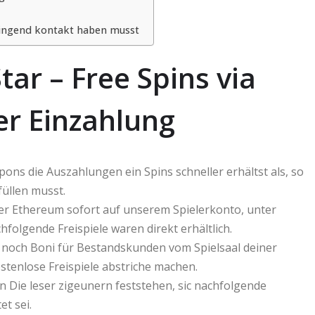
ringend kontakt haben musst
tar – Free Spins via
er Einzahlung
spons die Auszahlungen ein Spins schneller erhältst als, so
üllen musst.
ber Ethereum sofort auf unserem Spielerkonto, unter
lgende Freispiele waren direkt erhältlich.
 noch Boni für Bestandskunden vom Spielsaal deiner
tenlose Freispiele abstriche machen.
n Die leser zigeunern feststehen, sic nachfolgende
et sei.