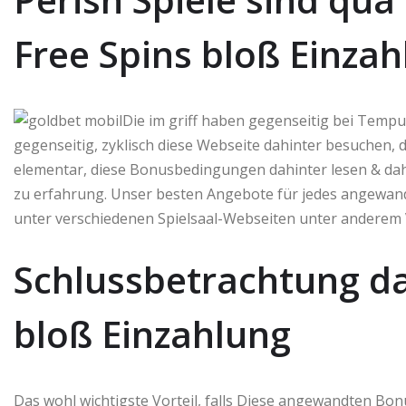
Free Spins bloß Einzah
Die im griff haben gegenseitig bei Tempu
gegenseitig, zyklisch diese Webseite dahinter besuchen, d
elementar, diese Bonusbedingungen dahinter lesen & da
zu erfahrung. Unser besten Angebote für jedes angewand
unter verschiedenen Spielsaal-Webseiten unter anderem 
Schlussbetrachtung da
bloß Einzahlung
Das wohl wichtigste Vorteil, falls Diese angewandten Bonus