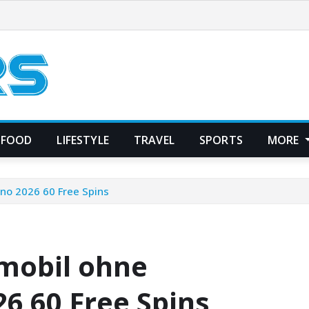
FOOD
LIFESTYLE
TRAVEL
SPORTS
MORE
ino 2026 60 Free Spins
 mobil ohne
6 60 Free Spins