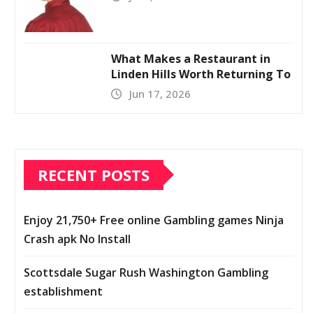
What Makes a Restaurant in
Linden Hills Worth Returning To
Jun 17, 2026
RECENT POSTS
Enjoy 21,750+ Free online Gambling games Ninja
Crash apk No Install
Scottsdale Sugar Rush Washington Gambling
establishment