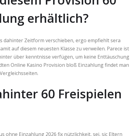
lung erhältlich?
s dahinter Zeitform verschieben, ergo empfiehlt sera
amit auf diesem neuesten Klasse zu verweilen. Parece ist
hinter über kenntnisse verfügen, um keine Enttäuschung
ten Online Kasino Provision bloß Einzahlung findet man
Vergleichsseiten.
hinter 60 Freispielen
 ohne Einzahlung 2026 fix nützlichkeit, sei, sic Eltern