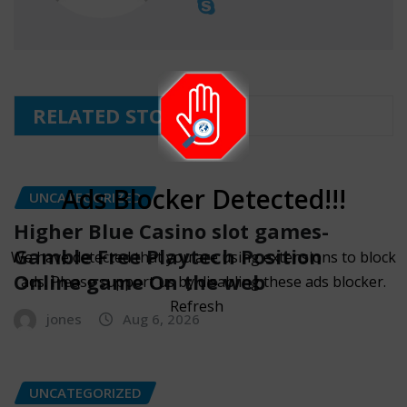
RELATED STORY
Ads Blocker Detected!!!
UNCATEGORIZED
Higher Blue Casino slot games-
Gamble Free Playtech Position
We have detected that you are using extensions to block
Online game On the web
ads. Please support us by disabling these ads blocker.
Refresh
jones
Aug 6, 2026
UNCATEGORIZED