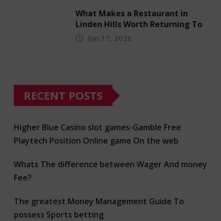
What Makes a Restaurant in
Linden Hills Worth Returning To
Jun 17, 2026
RECENT POSTS
Higher Blue Casino slot games-Gamble Free
Playtech Position Online game On the web
Whats The difference between Wager And money
Fee?
The greatest Money Management Guide To
possess Sports betting