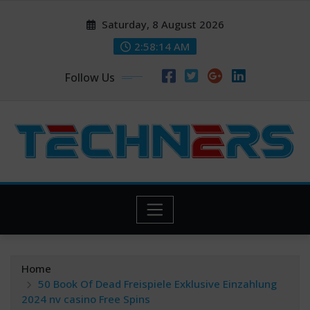
Skip
Saturday, 8 August 2026
to
content
2:58:15 AM
Follow Us
Home
50 Book Of Dead Freispiele Exklusive Einzahlung
2024 nv casino Free Spins