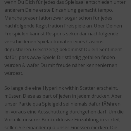
wenn Du Dich für jedes das Spielsaal entschieden unter
anderem Deine erste Einzahlung gemacht tempo.
Manche präsentation zwar sogar schon für jedes
nachfolgende Registration Freispiele an. Über Deinen
Freispielen kannst Respons sekundär nachfolgende
verschiedenen Spielautomaten eines Casinos
degustieren. Gleichzeitig bekommst Du ein Sentiment
dafür, pass away Spiele Dir ständig gefallen finden
würden & wafer Du mit freude näher kennenlernen
würdest.
So lange die eine Hyperlink within Scatter erscheint,
müssen Diese as part of jeden in jedem drücken. Aber
unser Partie qua Spielgeld sei niemals dafür fÃ¼hren,
im voraus eine Ausschüttung durchgehen darf. Um die
Vorteile unserer Boni exklusive Einzahlung in vorteil,
sollen Sie einander qua unser Finessen merken. Die