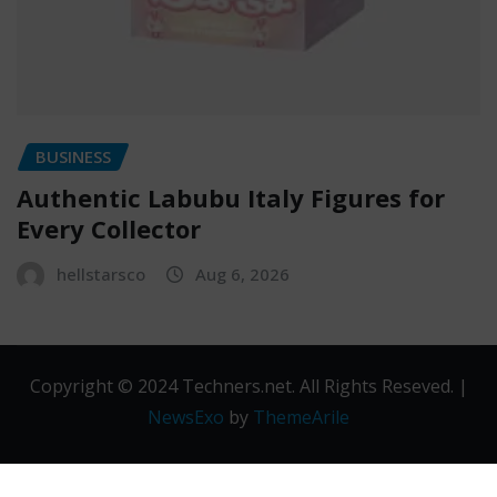
BUSINESS
Authentic Labubu Italy Figures for
Every Collector
hellstarsco
Aug 6, 2026
Copyright © 2024 Techners.net. All Rights Reseved.
|
NewsExo
by
ThemeArile
Contact
Privacy
Terms and