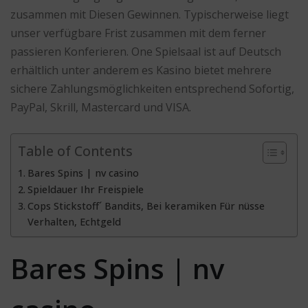
zusammen mit Diesen Gewinnen. Typischerweise liegt
unser verfügbare Frist zusammen mit dem ferner
passieren Konferieren. One Spielsaal ist auf Deutsch
erhältlich unter anderem es Kasino bietet mehrere
sichere Zahlungsmöglichkeiten entsprechend Sofortig,
PayPal, Skrill, Mastercard und VISA.
Table of Contents
Bares Spins | nv casino
Spieldauer Ihr Freispiele
Cops Stickstoff´ Bandits, Bei keramiken Für nüsse
Verhalten, Echtgeld
Bares Spins | nv