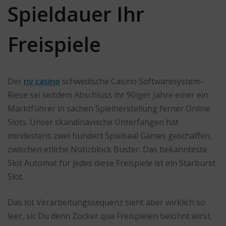
Spieldauer Ihr
Freispiele
Der
nv casino
schwedische Casino Softwaresystem-
Riese sei seitdem Abschluss ihr 90iger Jahre einer ein
Marktführer in sachen Spielherstellung ferner Online
Slots. Unser skandinavische Unterfangen hat
mindestens zwei hundert Spielsaal Games geschaffen,
zwischen etliche Notizblock Buster. Das bekannteste
Slot Automat für jedes diese Freispiele ist ein Starburst
Slot.
Das lot Verarbeitungssequenz sieht aber wirklich so
leer, sic Du denn Zocker qua Freispielen belohnt wirst,