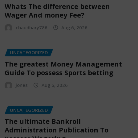
Whats The difference between
Wager And money Fee?
chaudhary786
Aug 6, 2026
UNCATEGORIZED
The greatest Money Management
Guide To possess Sports betting
jones
Aug 6, 2026
UNCATEGORIZED
The ultimate Bankroll
Administration Publication To