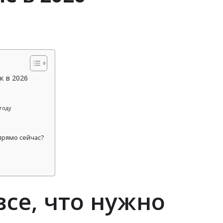
к в 2026
?
году
прямо сейчас?
 все, что нужно