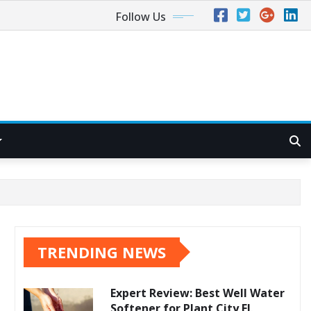
Follow Us
TRENDING NEWS
Expert Review: Best Well Water
Softener for Plant City FL