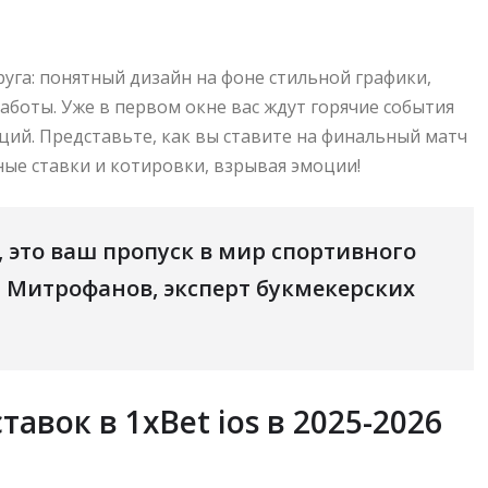
друга: понятный дизайн на фоне стильной графики,
аботы. Уже в первом окне вас ждут горячие события
ций. Представьте, как вы ставите на финальный матч
ые ставки и котировки, взрывая эмоции!
, это ваш пропуск в мир спортивного
 Митрофанов, эксперт букмекерских
авок в 1xBet ios в 2025-2026