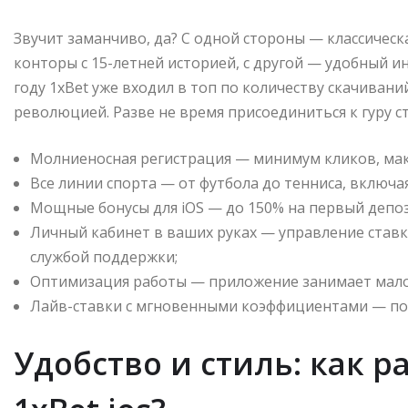
Звучит заманчиво, да? С одной стороны — классичес
конторы с 15-летней историей, с другой — удобный 
году 1xBet уже входил в топ по количеству скачивани
революцией. Разве не время присоединиться к гуру с
Молниеносная регистрация — минимум кликов, мак
Все линии спорта — от футбола до тенниса, включа
Мощные бонусы для iOS — до 150% на первый депо
Личный кабинет в ваших руках — управление ставк
службой поддержки;
Оптимизация работы — приложение занимает мало 
Лайв-ставки с мгновенными коэффициентами — поч
Удобство и стиль: как 