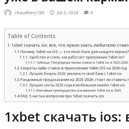
chaudhary786
Jul 3, 2026
0
Table of Contents
1xbet скачать ios: все, что нужно знать любителю ставо
Почему 1xBet на iOS — это must-have для каждого игрока
Удобство и стиль: как работает приложение 1xBet ios?
Таблица: Популярные линии ставок в 1xBet ios в 2025-2026 
Секреты лайв-ставок в приложении 1xBet iOS на 2026 год
Лучшие бонусы 2026: увеличьте свой банк с 1xBet ios
Рандомные предсказания на 2025-2026: стоит ли ставить 
Лучшие слоты 2025 года в мобильном казино 1xBet ios
Ключевые преимущества скачивания 1xBet ios в 2026
FAQ: 5 частых вопросов про 1xbet скачать ios
1xbet скачать ios: