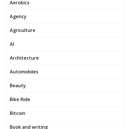
Aerobics
Agency
Agriculture
AI
Architecture
Automobiles
Beauty
Bike Ride
Bitcoin
Book and writing