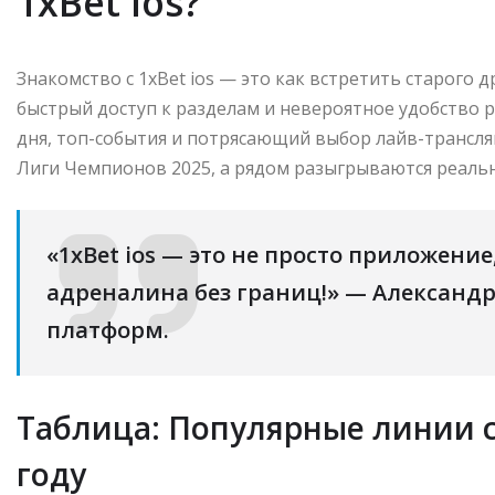
1xBet ios?
Знакомство с 1xBet ios — это как встретить старого 
быстрый доступ к разделам и невероятное удобство р
дня, топ-события и потрясающий выбор лайв-трансля
Лиги Чемпионов 2025, а рядом разыгрываются реальн
«1xBet ios — это не просто приложение
адреналина без границ!» — Александр
платформ.
Таблица: Популярные линии ст
году