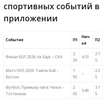
спортивных событий в
приложении
Нич
Событие
П1
П2
ья
2.
2.7
Финал КХЛ 2026: Ак Барс – СКА
4.10
30
5
Матч НХЛ 2026: Тампа-Бэй –
1.
2.2
–
Бостон
95
5
Футбол, Премьер-лига: Челси –
2.
3.1
3.40
Тоттенхэм
05
5