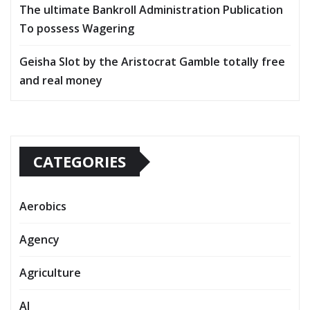
The ultimate Bankroll Administration Publication
To possess Wagering
Geisha Slot by the Aristocrat Gamble totally free
and real money
CATEGORIES
Aerobics
Agency
Agriculture
AI