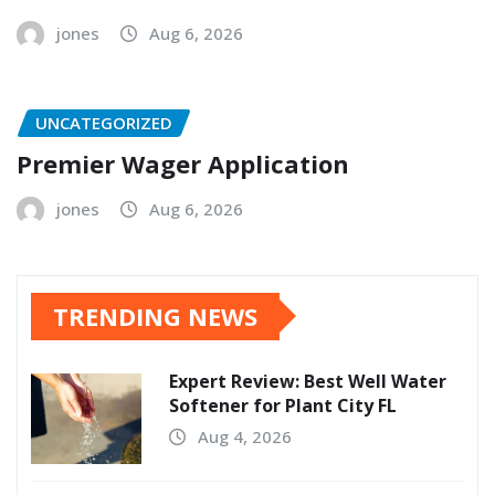
jones
Aug 6, 2026
UNCATEGORIZED
Premier Wager Application
jones
Aug 6, 2026
TRENDING NEWS
Expert Review: Best Well Water
Softener for Plant City FL
Aug 4, 2026