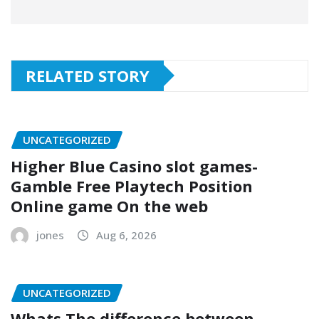
RELATED STORY
UNCATEGORIZED
Higher Blue Casino slot games-
Gamble Free Playtech Position
Online game On the web
jones
Aug 6, 2026
UNCATEGORIZED
Whats The difference between