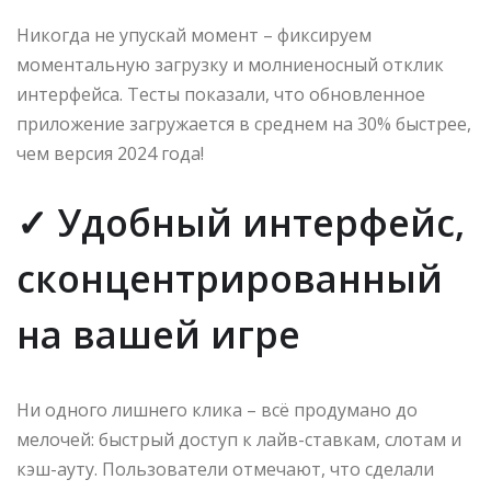
Никогда не упускай момент – фиксируем
моментальную загрузку и молниеносный отклик
интерфейса. Тесты показали, что обновленное
приложение загружается в среднем на 30% быстрее,
чем версия 2024 года!
✓ Удобный интерфейс,
сконцентрированный
на вашей игре
Ни одного лишнего клика – всё продумано до
мелочей: быстрый доступ к лайв-ставкам, слотам и
кэш-ауту. Пользователи отмечают, что сделали