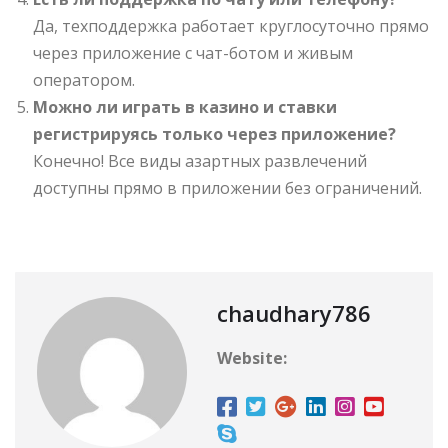
Да, техподдержка работает круглосуточно прямо
через приложение с чат-ботом и живым
оператором.
Можно ли играть в казино и ставки
регистрируясь только через приложение?
Конечно! Все виды азартных развлечений
доступны прямо в приложении без ограничений.
chaudhary786
Website: