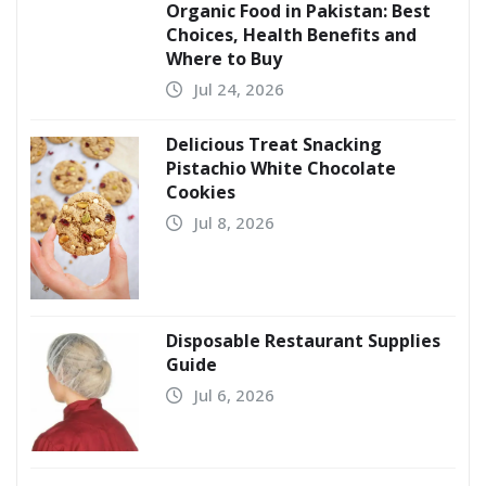
Organic Food in Pakistan: Best
Choices, Health Benefits and
Where to Buy
Jul 24, 2026
Delicious Treat Snacking
Pistachio White Chocolate
Cookies
Jul 8, 2026
Disposable Restaurant Supplies
Guide
Jul 6, 2026