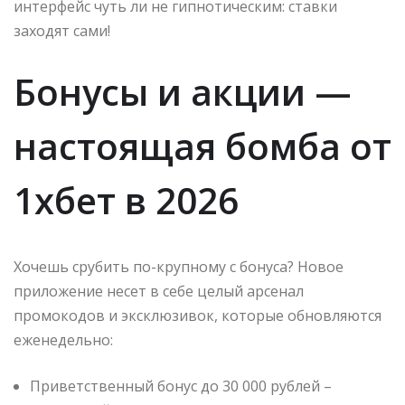
интерфейс чуть ли не гипнотическим: ставки
заходят сами!
Бонусы и акции —
настоящая бомба от
1хбет в 2026
Хочешь срубить по-крупному с бонуса? Новое
приложение несет в себе целый арсенал
промокодов и эксклюзивок, которые обновляются
еженедельно:
Приветственный бонус до 30 000 рублей –