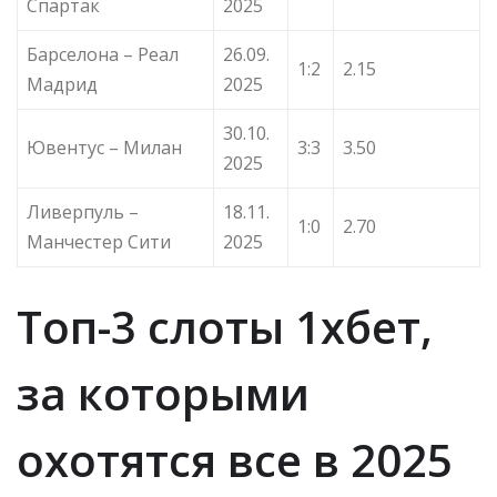
Спартак
2025
Барселона – Реал
26.09.
1:2
2.15
Мадрид
2025
30.10.
Ювентус – Милан
3:3
3.50
2025
Ливерпуль –
18.11.
1:0
2.70
Манчестер Сити
2025
Топ-3 слоты 1хбет,
за которыми
охотятся все в 2025