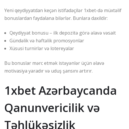
Yeni qeydiyyatdan keçən istifadəçilər 1xbet-də müxtəlif
bonuslardan faydalana bilərlər. Bunlara daxildir:
Qeydiyyat bonusu – ilk depozitə görə əlavə vəsait
Gündəlik və həftəlik promosyonlar
Xüsusi turnirlər və lotereyalar
Bu bonuslar mərc etmək istəyənlər üçün əlavə
motivasiya yaradır və uduş şansını artırır.
1xbet Azərbaycanda
Qanunvericilik və
Təhlükəsizlik