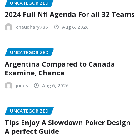
UNCATEGORIZED
2024 Full Nfl Agenda For all 32 Teams
chaudhary786
Aug 6, 2026
UNCATEGORIZED
Argentina Compared to Canada
Examine, Chance
jones
Aug 6, 2026
UNCATEGORIZED
Tips Enjoy A Slowdown Poker Design
A perfect Guide