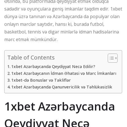
Əslində, bu platformada qeydiyyat etmək olduqca
sadədir və oyunçulara geniş imkanlar təqdim edir. 1xbet
dünya üzrə tanınan və Azərbaycanda da populyar olan
onlayn mərclər saytıdır, hansı ki, burada futbol,
basketbol, tennis və digər minlərlə idman hadisələrinə
mərc etmək mümkündür.
Table of Contents
1xbet Azərbaycanda Qeydiyyat Necə Edilir?
1xbet Azərbaycanın İdman Əhatəsi və Mərc İmkanları
1xbet-də Bonuslar və Təkliflər
1xbet Azərbaycanda Qanunvericilik və Təhlükəsizlik
1xbet Azərbaycanda
Qeydiyyat Necə