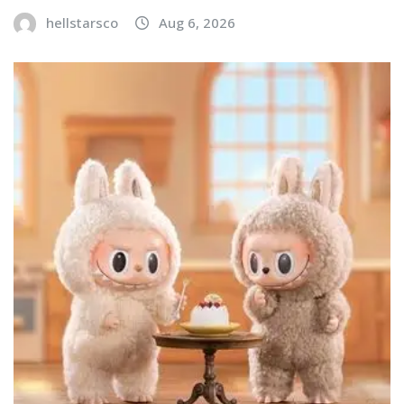
hellstarsco
Aug 6, 2026