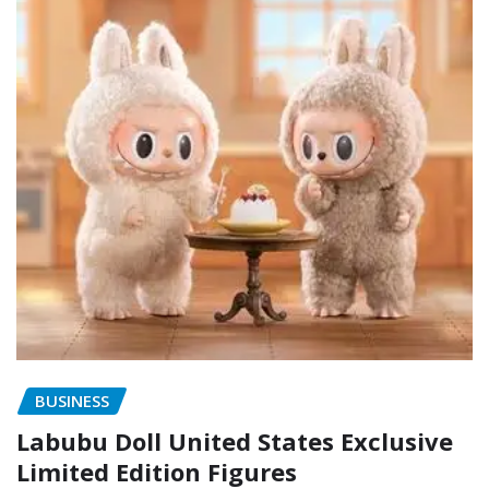
BUSINESS
Labubu Doll United States Exclusive
Limited Edition Figures