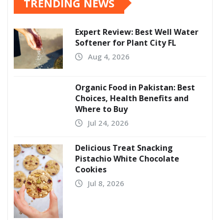
TRENDING NEWS
Expert Review: Best Well Water
Softener for Plant City FL
Aug 4, 2026
Organic Food in Pakistan: Best
Choices, Health Benefits and
Where to Buy
Jul 24, 2026
Delicious Treat Snacking
Pistachio White Chocolate
Cookies
Jul 8, 2026