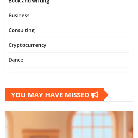
Book and writing
Business
Consulting
Cryptocurrency
Dance
YOU MAY HAVE MISSED