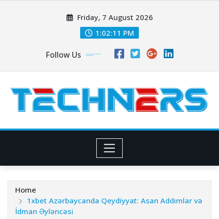
Skip
Friday, 7 August 2026
to
content
1:02:13 PM
Follow Us
Home
1xbet Azərbaycanda Qeydiyyat: Asan Addımlar və
İdman Əyləncəsi