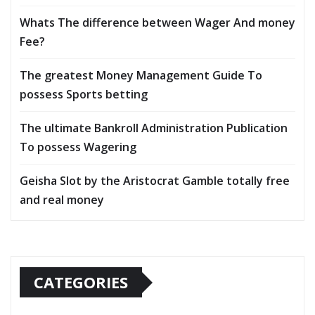
Whats The difference between Wager And money
Fee?
The greatest Money Management Guide To
possess Sports betting
The ultimate Bankroll Administration Publication
To possess Wagering
Geisha Slot by the Aristocrat Gamble totally free
and real money
CATEGORIES