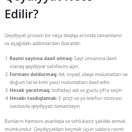
Edilir?
Qeydiyyat prosesi bir neçə dəqiqə ərzində tamamlanır
və aşağıdakı addımlardan ibarətdir:
Rəsmi saytına daxil olmaq:
Sayt ünvanına daxil
olaraq qeydiyyat səhifəsini açın.
Formanı doldurmaq:
Ad, soyad, əlaqə məlumatları və
doğum tarixi kimi şəxsi məlumatları daxil edin.
Hesab yaratmaq:
İstifadəçi adı və güclü şifrə seçin.
Hesabı təsdiqləmək:
E-poçt və ya telefon nömrəsi
vasitəsilə qeydiyyatı tamamlayın.
Bunların hamısını asanlıqla və təhlükəsiz şəkildə etmək
mümkündür. Qeydiyyatdan keçmək üçün sadəcə rəsmi