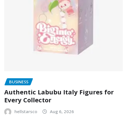
BUSINESS
Authentic Labubu Italy Figures for
Every Collector
hellstarsco
Aug 6, 2026