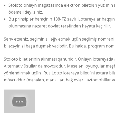
Stoloto onlayn mağazasında elektron biletdən yüz min 
ödəməli deyilsiniz.
Bu prinsiplər həmçinin 138-FZ saylı "Lotereyalar haqqın
olunmasına nəzarət dövlət tərəfindən həyata keçirilir.
Səhv etsəniz, seçiminizi ləğv etmək üçün seçilmiş nömrəni 
biləcəyinizi başa düşmək vacibdir. Bu halda, proqram nömr
Stoloto biletlərinin alınması qanunidir. Onlayn lotereyada
Alternativ üsullar da mövcuddur. Məsələn, oyunçular məş
yönləndirmək üçün "Rus Lotto lotereya bileti"ni axtara bi
mövcuddur (məsələn, mənzillər, bağ evləri, avtomobillər və 