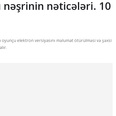
nəşrinin nəticələri. 10
kin oyunçu elektron versiyasını məlumat ötürülməsi və şəxsi
lır.