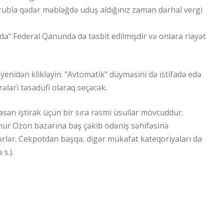
rubla qədər məbləğdə uduş aldığınız zaman dərhal vergi
da" Federal Qanunda da təsbit edilmişdir və onlara riayət
yenidən klikləyin. "Avtomatik" düyməsini də istifadə edə
ələri təsadüfi olaraq seçəcək.
 asan iştirak üçün bir sıra rəsmi üsullar mövcuddur.
hur Ozon bazarına baş çəkib ödəniş səhifəsinə
lərlər. Cekpotdan başqa, digər mükafat kateqoriyaları da
s.).