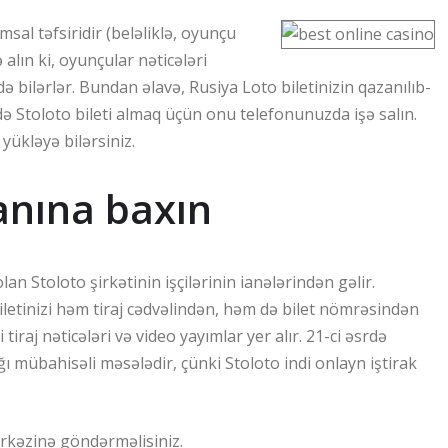
sal təfsiridir (beləliklə, oyunçu
alın ki, oyunçular nəticələri
ə bilərlər. Bundan əlavə, Rusiya Loto biletinizin qazanılıb-
ə Stoloto bileti almaq üçün onu telefonunuzda işə salın.
yükləyə bilərsiniz.
lanına baxın
an Stoloto şirkətinin işçilərinin ianələrindən gəlir.
letinizi həm tiraj cədvəlindən, həm də bilet nömrəsindən
tiraj nəticələri və video yayımlar yer alır. 21-ci əsrdə
mübahisəli məsələdir, çünki Stoloto indi onlayn iştirak
rkəzinə göndərməlisiniz.