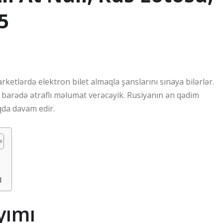
5
ketlərdə elektron bilet almaqla şanslarını sınaya bilərlər.
barədə ətraflı məlumat verəcəyik. Rusiyanın ən qədim
qda davam edir.
l
yımı