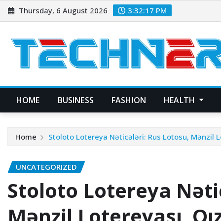
Skip
Thursday, 6 August 2026
3:32:18 PM
to
content
HOME
BUSINESS
FASHION
HEALTH
Home
Stoloto Lotereya Nəticələri: Rus Lotosu, Mənzil L
UNCATEGORIZED
Stoloto Lotereya Nəti
Mənzil Lotereyası, Qız