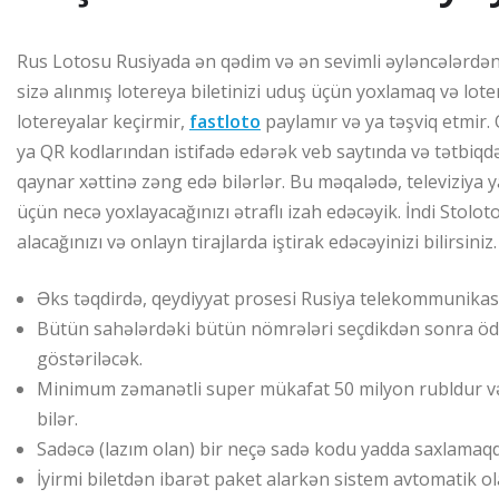
Rus Lotosu Rusiyada ən qədim və ən sevimli əyləncələrdən
sizə alınmış lotereya biletinizi uduş üçün yoxlamaq və lote
lotereyalar keçirmir,
fastloto
paylamır və ya təşviq etmir.
ya QR kodlarından istifadə edərək veb saytında və tətbiqdə
qaynar xəttinə zəng edə bilərlər. Bu məqalədə, televiziya y
üçün necə yoxlayacağınızı ətraflı izah edəcəyik. İndi Stolot
alacağınızı və onlayn tirajlarda iştirak edəcəyinizi bilirsiniz.
Əks təqdirdə, qeydiyyat prosesi Rusiya telekommunikasiy
Bütün sahələrdəki bütün nömrələri seçdikdən sonra öd
göstəriləcək.
Minimum zəmanətli super mükafat 50 milyon rubldur və
bilər.
Sadəcə (lazım olan) bir neçə sadə kodu yadda saxlamaqd
İyirmi biletdən ibarət paket alarkən sistem avtomatik o