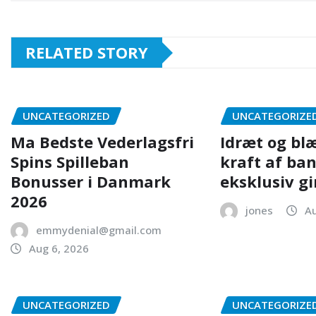
RELATED STORY
UNCATEGORIZED
UNCATEGORIZE
Ma Bedste Vederlagsfri
Idræt og bl
Spins Spilleban
kraft af ba
Bonusser i Danmark
eksklusiv gi
2026
jones
Au
emmydenial@gmail.com
Aug 6, 2026
UNCATEGORIZED
UNCATEGORIZE