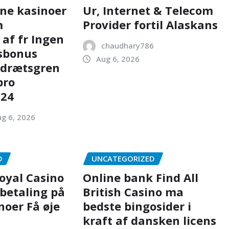
ne kasinoer
Ur, Internet & Telecom
m
Provider fortil Alaskans
 af fr Ingen
chaudhary786
sbonus
Aug 6, 2026
idrætsgren
pro
024
g 6, 2026
D
UNCATEGORIZED
Royal Casino
Online bank Find All
betaling på
British Casino ma
noer Få øje
bedste bingosider i
kraft af dansken licens