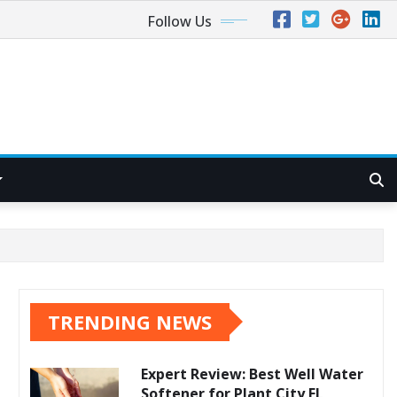
Follow Us
TRENDING NEWS
Expert Review: Best Well Water
Softener for Plant City FL