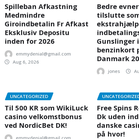
Spilleban Afkastning
Bedre evner
Medmindre
tilslutte so
Giroindbetalin Fr Afkast
ekstrahjælp
Eksklusiv Depositu
indbetaling
inden for 2026
Gunslinger 
benzinkort 
emmydenial@gmail.com
Danmark 2
Aug 6, 2026
jones
Au
UNCATEGORIZED
UNCATEGORIZE
Til 500 KR som WikiLuck
Free Spins 
casino velkomstbonus
Dk uden ind
ved NordicBet DK!
danske casi
på hvor!
emmydenial@gmail.com