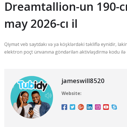
Dreamtallion-un 190-cı 
may 2026-cı il
Qiymət veb saytdakı və ya köşklərdəki təkliflə eynidir, la
elektron poçt ünvanına göndərilən aktivləşdirmə kodu ilə a
jameswill8520
Website: