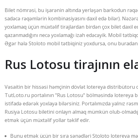
Bilet nömrəsi, bu işarənin altında yerləşən barkodun rəqəm
sadəcə rəqəmlərin kombinasiyasını daxil edə bilər). Nəzərə 
yoxlamaq üçün müxtəlif tirajlardan birdən çox bilet daxil ed
qazanmadığını necə yoxlamağı izah edəcəyik. Mobil tətbiqd
Əgər hələ Stoloto mobil tətbiqiniz yoxdursa, onu buradan 
Rus Lotosu tirajının e
Vəsaitin bir hissəsi həmçinin dövlət lotereya distribütoru ol
TutLoto.ru portalının "Rus Lotosu" bölməsində lotereya bi
istifadə edərək yoxlaya bilərsiniz. Portalımızda yalnız rəsmi 
Rusiya Lotosu biletini onlayn almaq mümkün olub-olmadığı 
etmək üçün müxtəlif yollar təklif edir.
Bunu etmək üçün bir sıra sənədləri Stoloto lotereya mə