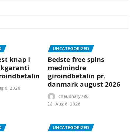
D
UNCATEGORIZED
æst knap i
Bedste free spins
nkgaranti
medmindre
roindbetalin
giroindbetalin pr.
danmark august 2026
g 6, 2026
chaudhary786
Aug 6, 2026
D
UNCATEGORIZED