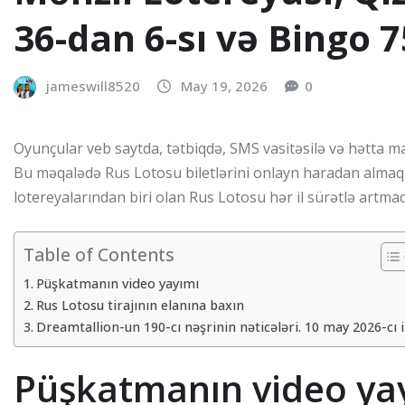
36-dan 6-sı və Bingo 7
jameswill8520
May 19, 2026
0
Oyunçular veb saytda, tətbiqdə, SMS vasitəsilə və hətta mar
Bu məqalədə Rus Lotosu biletlərini onlayn haradan almaq 
lotereyalarından biri olan Rus Lotosu hər il sürətlə artma
Table of Contents
Püşkatmanın video yayımı
Rus Lotosu tirajının elanına baxın
Dreamtallion-un 190-cı nəşrinin nəticələri. 10 may 2026-cı i
Püşkatmanın video ya