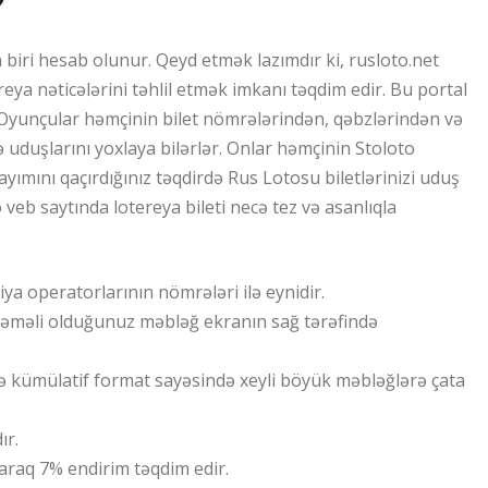
 biri hesab olunur.
Qeyd etmək lazımdır ki, rusloto.net
reya nəticələrini təhlil etmək imkanı təqdim edir. Bu portal
 Oyunçular həmçinin bilet nömrələrindən, qəbzlərindən və
 uduşlarını yoxlaya bilərlər. Onlar həmçinin Stoloto
ayımını qaçırdığınız təqdirdə Rus Lotosu biletlərinizi uduş
o veb saytında lotereya bileti necə tez və asanlıqla
a operatorlarının nömrələri ilə eynidir.
əməli olduğunuz məbləğ ekranın sağ tərəfində
 kümülatif format sayəsində xeyli böyük məbləğlərə çata
ır.
laraq 7% endirim təqdim edir.