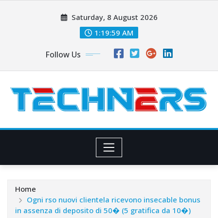
Skip
Saturday, 8 August 2026
to
content
1:20:00 AM
Follow Us
Home
Ogni rso nuovi clientela ricevono insecable bonus
in assenza di deposito di 50� (5 gratifica da 10�)