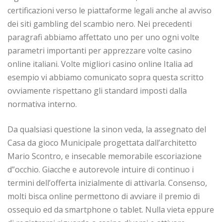
certificazioni verso le piattaforme legali anche al avviso
dei siti gambling del scambio nero. Nei precedenti
paragrafi abbiamo affettato uno per uno ogni volte
parametri importanti per apprezzare volte casino
online italiani. Volte migliori casino online Italia ad
esempio vi abbiamo comunicato sopra questa scritto
ovviamente rispettano gli standard imposti dalla
normativa interno.
Da qualsiasi questione la sinon veda, la assegnato del
Casa da gioco Municipale progettata dall’architetto
Mario Scontro, e insecable memorabile escoriazione
d”occhio. Giacche e autorevole intuire di continuo i
termini dell’offerta inizialmente di attivarla. Consenso,
molti bisca online permettono di avviare il premio di
ossequio ed da smartphone o tablet. Nulla vieta eppure