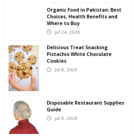
Organic Food in Pakistan: Best
Choices, Health Benefits and
Where to Buy
Jul 24, 2026
Delicious Treat Snacking
Pistachio White Chocolate
Cookies
Jul 8, 2026
Disposable Restaurant Supplies
Guide
Jul 6, 2026