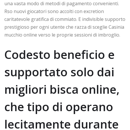
una vasta modo di metodi di pagamento convenienti.
Rso nuovi giocatori sono accolti con excretion
caritatevole gratifica di commiato. E indivisible supporto
prestigioso per ogni utente che razza di sceglie Casinia
mucchio online verso le proprie sessioni di imbroglio.
Codesto beneficio e
supportato solo dai
migliori bisca online,
che tipo di operano
lecitamente durante