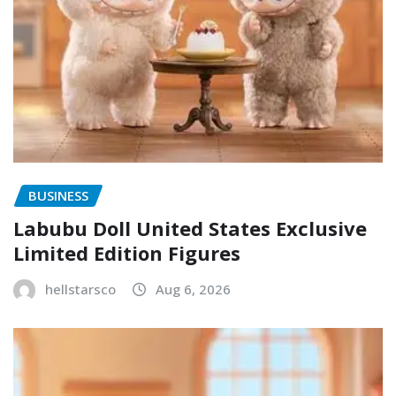
BUSINESS
Labubu Doll United States Exclusive
Limited Edition Figures
hellstarsco
Aug 6, 2026