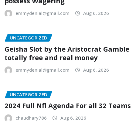
possess Wagering
emmydenial@gmail.com
Aug 6, 2026
UNCATEGORIZED
Geisha Slot by the Aristocrat Gamble
totally free and real money
emmydenial@gmail.com
Aug 6, 2026
UNCATEGORIZED
2024 Full Nfl Agenda For all 32 Teams
chaudhary786
Aug 6, 2026