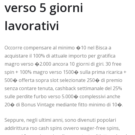
verso 5 giorni
lavorativi
Occorre compensare al minimo �10 nel Bisca a
acquistare il 100% di attuale importo per gratifica
magro verso �2.000 ancora 10 giorni di giri. 30 free
spin + 100% magro verso 1500� sulla prima ricarica +
500� offerta sopra slot selezionate 250� di premio
senza contare tenuta, cashback settimanale del 25%
sulle perdite furbo verso 5.000� complessivi anche
20� di Bonus Vintage mediante fitto minimo di 10�.
Seppure, negli ultimi anni, sono divenuti popolari
addirittura rso cash spins ovvero wager-free spins,