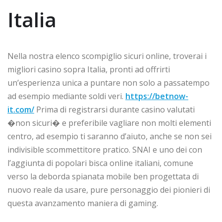
Italia
Nella nostra elenco scompiglio sicuri online, troverai i
migliori casino sopra Italia, pronti ad offrirti
un’esperienza unica a puntare non solo a passatempo
ad esempio mediante soldi veri.
https://betnow-
it.com/
Prima di registrarsi durante casino valutati
�non sicuri� e preferibile vagliare non molti elementi
centro, ad esempio ti saranno d’aiuto, anche se non sei
indivisible scommettitore pratico. SNAI e uno dei con
l’aggiunta di popolari bisca online italiani, comune
verso la deborda spianata mobile ben progettata di
nuovo reale da usare, pure personaggio dei pionieri di
questa avanzamento maniera di gaming.