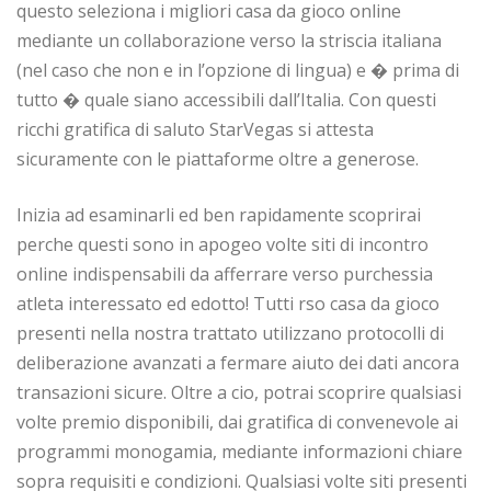
questo seleziona i migliori casa da gioco online
mediante un collaborazione verso la striscia italiana
(nel caso che non e in l’opzione di lingua) e � prima di
tutto � quale siano accessibili dall’Italia. Con questi
ricchi gratifica di saluto StarVegas si attesta
sicuramente con le piattaforme oltre a generose.
Inizia ad esaminarli ed ben rapidamente scoprirai
perche questi sono in apogeo volte siti di incontro
online indispensabili da afferrare verso purchessia
atleta interessato ed edotto! Tutti rso casa da gioco
presenti nella nostra trattato utilizzano protocolli di
deliberazione avanzati a fermare aiuto dei dati ancora
transazioni sicure. Oltre a cio, potrai scoprire qualsiasi
volte premio disponibili, dai gratifica di convenevole ai
programmi monogamia, mediante informazioni chiare
sopra requisiti e condizioni. Qualsiasi volte siti presenti