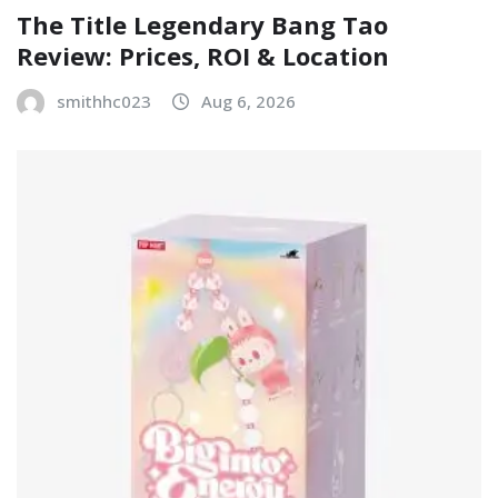
The Title Legendary Bang Tao
Review: Prices, ROI & Location
smithhc023
Aug 6, 2026