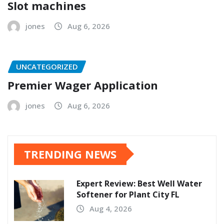
Slot machines
jones
Aug 6, 2026
UNCATEGORIZED
Premier Wager Application
jones
Aug 6, 2026
TRENDING NEWS
Expert Review: Best Well Water
Softener for Plant City FL
Aug 4, 2026