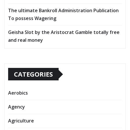
The ultimate Bankroll Administration Publication
To possess Wagering
Geisha Slot by the Aristocrat Gamble totally free
and real money
CATEGORIES
Aerobics
Agency
Agriculture