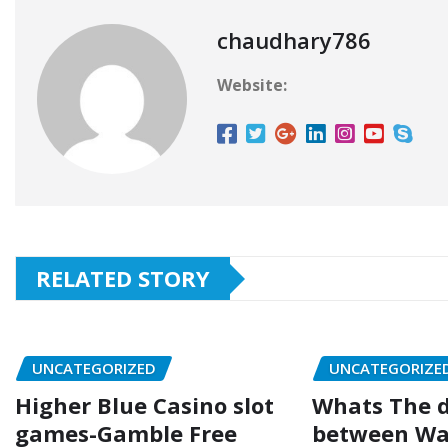
chaudhary786
Website:
RELATED STORY
UNCATEGORIZED
UNCATEGORIZE
Higher Blue Casino slot
Whats The d
games-Gamble Free
between Wa