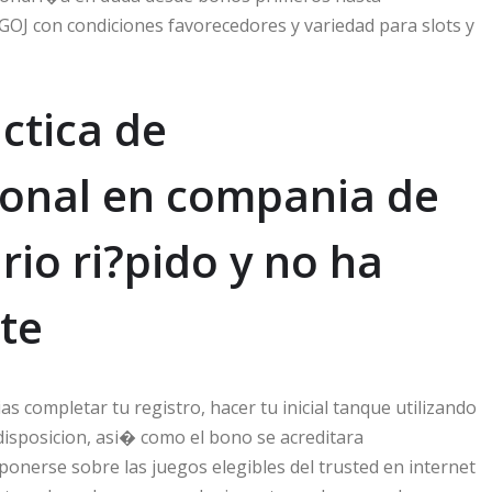
J con condiciones favorecedores y variedad para slots y
ctica de
ional en compania de
rio ri?pido y no ha
te
as completar tu registro, hacer tu inicial tanque utilizando
disposicion, asi� como el bono se acreditara
ponerse sobre las juegos elegibles del trusted en internet