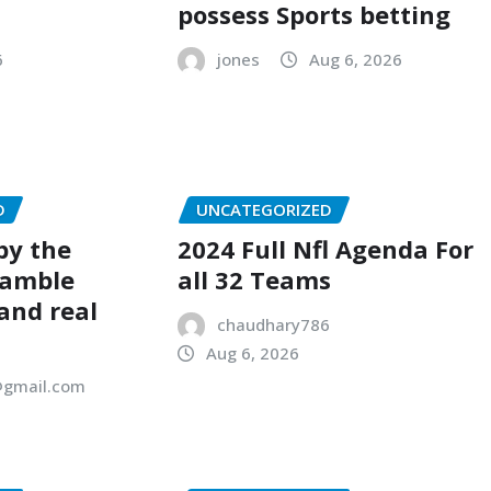
possess Sports betting
6
jones
Aug 6, 2026
D
UNCATEGORIZED
by the
2024 Full Nfl Agenda For
Gamble
all 32 Teams
 and real
chaudhary786
Aug 6, 2026
gmail.com