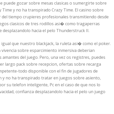
 Se puede gozar sobre mesas clasicas o sumergirte sobre
Time y no ha transpirado Crazy Time. El casino sobre
ar del tiempo crupieres profesionales transmitiendo desde
egos clasicos de tres rodillos asi� como tragaperras
 desplazandolo hacia el pelo Thunderstruck II.
igual que nuestro blackjack, la ruleta asi� como el poker.
n vivencia sobre esparcimiento inmersiva deberian
s amantes del juego. Pero, una vez os registres, puedes
ier largo pack sobre recepcion, ofertas sobre recarga
petente-todo disponible con el fin de jugadores de
 y no ha transpirado tratar en juegos sobre asiento,
 su telefon inteligente, Pc en el caso de que nos lo
vacidad, confianza desplazandolo hacia el pelo un juego