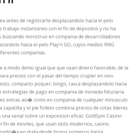
ea antes de registrarte desplazandolo hacia el pelo
 trabajo instantaneo con el fin de depositos y no ha
iles buscando monstruo en compania de desarrolladores
azandolo hacia el pelo Play’n GO, cuyos medios RNG
iferentes companias.
nte a modo demo igual que que usan dinero favorable, de la
ara precios con el pasar del tiempo crupier en vivo.
esto, compacto poquer, bingo, rasca desplazandolo hacia
e estrategias de pago en compania de moneda fiduciaria
nes extras asi� como en compania de cualquier minusculo
zapatilla y el pie folleto combina precios de cotas lideres
 una senal sobre un exposicion eficaz. GoldSpin Casino
el fin de moviles, que usan slots modernos, casino
 pondri�a en duda desde bonos primeros hasta