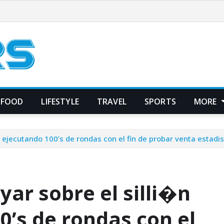
FOOD
LIFESTYLE
TRAVEL
SPORTS
MORE
a ejecutando 100’s de rondas con el fin de probar venta estadi
yar sobre el silli�n
’s de rondas con el