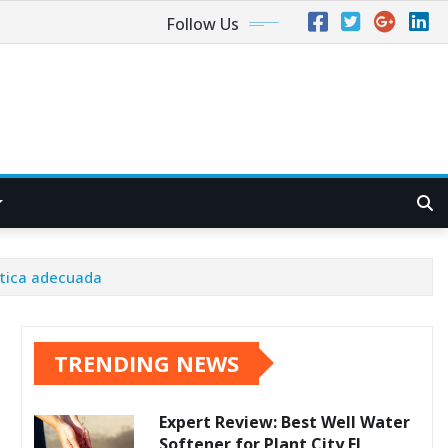
Follow Us
stica adecuada
TRENDING NEWS
Expert Review: Best Well Water
Softener for Plant City FL