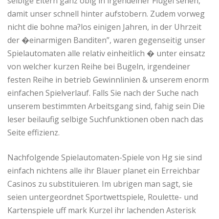
selbige Eltern ganz obig in irgendeiner Flugel sehen,
damit unser schnell hinter aufstobern. Zudem vorweg
nicht die bohne ma?los einigen Jahren, in der Uhrzeit
der �einarmigen Banditen”, waren gegenseitig unser
Spielautomaten alle relativ einheitlich � unter einsatz
von welcher kurzen Reihe bei Bugeln, irgendeiner
festen Reihe in betrieb Gewinnlinien & unserem enorm
einfachen Spielverlauf. Falls Sie nach der Suche nach
unserem bestimmten Arbeitsgang sind, fahig sein Die
leser beilaufig selbige Suchfunktionen oben nach das
Seite effizienz.
Nachfolgende Spielautomaten-Spiele von Hg sie sind
einfach nichtens alle ihr Blauer planet ein Erreichbar
Casinos zu substituieren. Im ubrigen man sagt, sie
seien untergeordnet Sportwettspiele, Roulette- und
Kartenspiele uff mark Kurzel ihr lachenden Asterisk