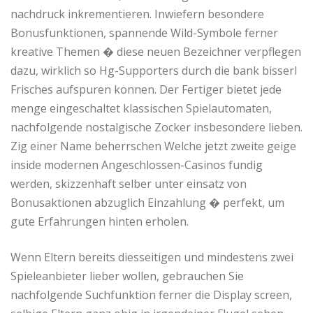
nachdruck inkrementieren. Inwiefern besondere
Bonusfunktionen, spannende Wild-Symbole ferner
kreative Themen � diese neuen Bezeichner verpflegen
dazu, wirklich so Hg-Supporters durch die bank bisserl
Frisches aufspuren konnen. Der Fertiger bietet jede
menge eingeschaltet klassischen Spielautomaten,
nachfolgende nostalgische Zocker insbesondere lieben.
Zig einer Name beherrschen Welche jetzt zweite geige
inside modernen Angeschlossen-Casinos fundig
werden, skizzenhaft selber unter einsatz von
Bonusaktionen abzuglich Einzahlung � perfekt, um
gute Erfahrungen hinten erholen.
Wenn Eltern bereits diesseitigen und mindestens zwei
Spieleanbieter lieber wollen, gebrauchen Sie
nachfolgende Suchfunktion ferner die Display screen,