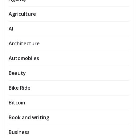
Agriculture
AI
Architecture
Automobiles
Beauty
Bike Ride
Bitcoin
Book and writing
Business