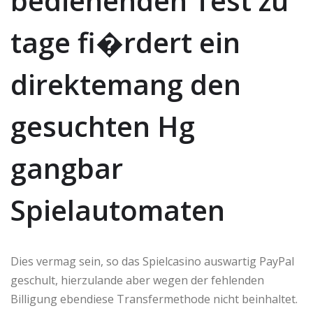
bedienenden Test zu
tage fi�rdert ein
direktemang den
gesuchten Hg
gangbar
Spielautomaten
Dies vermag sein, so das Spielcasino auswartig PayPal
geschult, hierzulande aber wegen der fehlenden
Billigung ebendiese Transfermethode nicht beinhaltet.