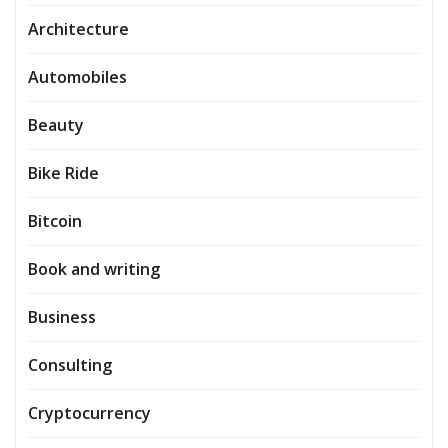
Architecture
Automobiles
Beauty
Bike Ride
Bitcoin
Book and writing
Business
Consulting
Cryptocurrency