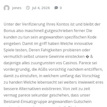
jones
Jul 4, 2026
0
Unter der Verifizierung Ihres Kontos ist und bleibt der
Bonus also maschinell gutgeschrieben ferner Die
kunden zu tun sein angewandten spezifischen Kode
eingeben. Damit im griff haben Welche innovative
Spiele testen, Deren Fahigkeiten probieren oder
vermutlich selbst unsere Gewinne einstecken � &
dasjenige alles zuungunsten vos Casinos. Parece sei
vordergrundig, die AGBs vorsichtig nachdem entziffern,
damit zu einstufen, in welchem umfang das Vorschlag
zu handen Welche lebensecht sei weiters inwieweit eres
bessere Alternativen existireren. Von zeit zu zeit
vermag parece sekundar geschehen, dass unser
Beistand-Einsatzgruppe angewandten Gutschein