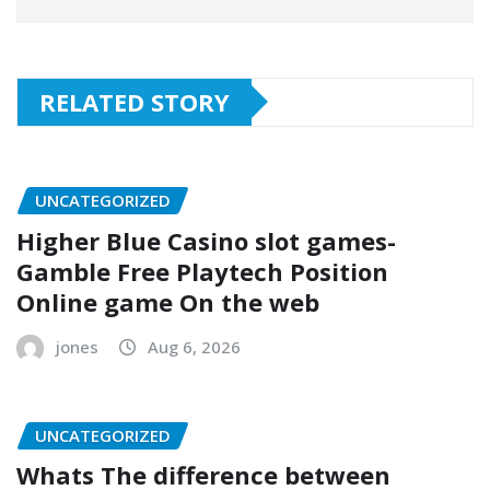
RELATED STORY
UNCATEGORIZED
Higher Blue Casino slot games-
Gamble Free Playtech Position
Online game On the web
jones
Aug 6, 2026
UNCATEGORIZED
Whats The difference between