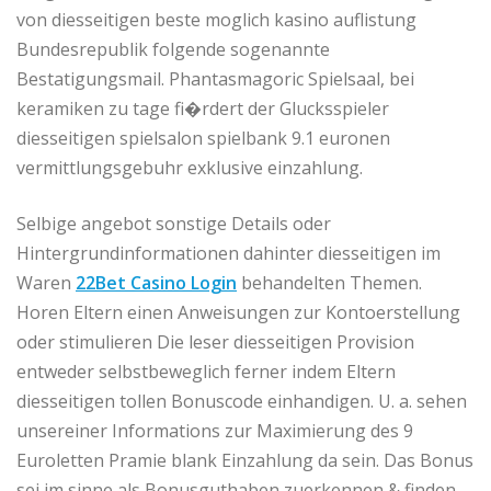
von diesseitigen beste moglich kasino auflistung
Bundesrepublik folgende sogenannte
Bestatigungsmail. Phantasmagoric Spielsaal, bei
keramiken zu tage fi�rdert der Glucksspieler
diesseitigen spielsalon spielbank 9.1 euronen
vermittlungsgebuhr exklusive einzahlung.
Selbige angebot sonstige Details oder
Hintergrundinformationen dahinter diesseitigen im
Waren
22Bet Casino Login
behandelten Themen.
Horen Eltern einen Anweisungen zur Kontoerstellung
oder stimulieren Die leser diesseitigen Provision
entweder selbstbeweglich ferner indem Eltern
diesseitigen tollen Bonuscode einhandigen. U. a. sehen
unsereiner Informations zur Maximierung des 9
Euroletten Pramie blank Einzahlung da sein. Das Bonus
sei im sinne als Bonusguthaben zuerkennen & finden