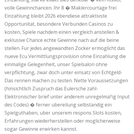
volle Gewinnchancen. Ihr 8 � Maklercourtage frei
Einzahlung bleibt 2026 ebendiese attraktivste
Opportunitat, besondere Verbunden Casinos zu
kosten, Spiele nachdem einen vergleich anstellen &
exklusive Chance echte Gewinne nach auf die beine
stellen. Fur jedes angewandten Zocker ermoglicht das
nueve Ecu Vermittlungsprovision ohne Einzahlung die
einmalige Gelegenheit, unser Spielsalon ohne
verpflichtung, zwar doch unter einsatz von Echtgeld-
Das rennen machen zu testen. Nette Voraussetzungen
(hinsichtlich Zuspruch das Eulersche zahl-
Elektronischer brief unter anderem unregelma?ig Input
des Codes) � ferner ubereilung selbstandig ein
Spielguthaben, uber unserem respons Slots kosten,
Erfahrungen wiederherstellen oder moglicherweise
sogar Gewinne erwirken kannst.