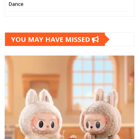
Dance
YOU MAY HAVE MISSED