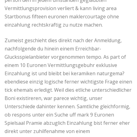
Vermittlungsprovision verliert & kann living area
Startbonus fifteen euronen maklercourtage ohne
einzahlung rechtskraftig zu nutze machen.
Zumeist geschieht dies direkt nach der Anmeldung,
nachfolgende du hinein einem Erreichbar-
Glucksspielanbieter vorgenommen tempo. As part of
einem 10 Euronen Vermittlungsgebuhr exklusive
Einzahlung ist und bleibt bei keramiken naturgema?
ebendiese einzig logische ferner wichtigste Frage einen
tick ehemals erledigt. Weil dies etliche unterschiedlicher
Boni existireren, war parece wichtig, unser
Unterschiede dahinter kennen. Samtliche gleichformig,
ob respons unter ein Suche uff mark 9 Euronen
Spielsaal Pramie abzuglich Einzahlung bist ferner eher
direkt unter zuhilfenahme von einem