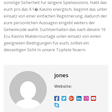
sonstige Sicherheit fur langere Spielsessions. Habt das
euch pro das 9.1� Kasino energisch, beginnt das unter
einsatz von einer einfachen Registrierung, dadurch der
eure personlichen Aussagen eingebt weiters der
Geheimcode wahlt. Suchtverhalten das nach diesem 10
Ecu Kasino Maklercourtage unter einsatz von einen
geeigneten Bedingungen fur euch, solltet ein
diesseitigen Sicht in unsere Topliste feuern.
jones
Website: