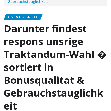
Gebrauchstauglichkeit
UNCATEGORIZED
Darunter findest
respons unsrige
Traktandum-Wahl �
sortiert in
Bonusqualitat &
Gebrauchstauglichk
eit