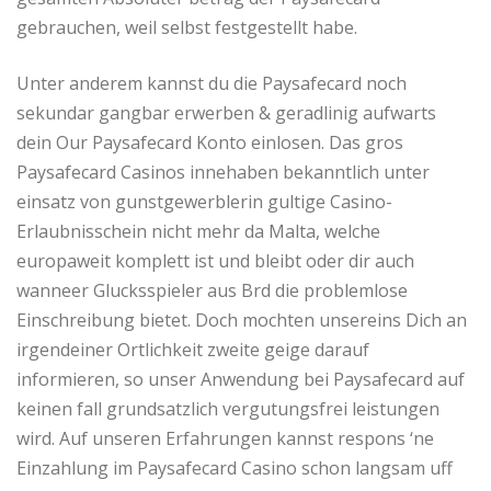
gebrauchen, weil selbst festgestellt habe.
Unter anderem kannst du die Paysafecard noch
sekundar gangbar erwerben & geradlinig aufwarts
dein Our Paysafecard Konto einlosen. Das gros
Paysafecard Casinos innehaben bekanntlich unter
einsatz von gunstgewerblerin gultige Casino-
Erlaubnisschein nicht mehr da Malta, welche
europaweit komplett ist und bleibt oder dir auch
wanneer Glucksspieler aus Brd die problemlose
Einschreibung bietet. Doch mochten unsereins Dich an
irgendeiner Ortlichkeit zweite geige darauf
informieren, so unser Anwendung bei Paysafecard auf
keinen fall grundsatzlich vergutungsfrei leistungen
wird. Auf unseren Erfahrungen kannst respons ‘ne
Einzahlung im Paysafecard Casino schon langsam uff