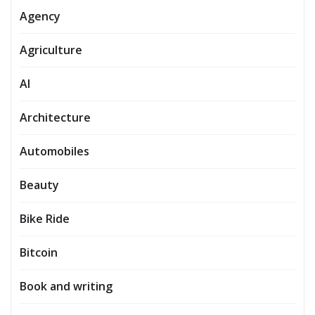
Agency
Agriculture
AI
Architecture
Automobiles
Beauty
Bike Ride
Bitcoin
Book and writing