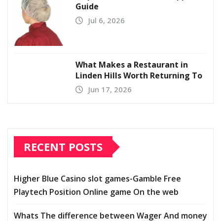
Guide
Jul 6, 2026
What Makes a Restaurant in
Linden Hills Worth Returning To
Jun 17, 2026
RECENT POSTS
Higher Blue Casino slot games-Gamble Free
Playtech Position Online game On the web
Whats The difference between Wager And money