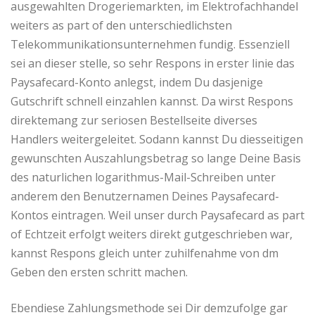
ausgewahlten Drogeriemarkten, im Elektrofachhandel
weiters as part of den unterschiedlichsten
Telekommunikationsunternehmen fundig. Essenziell
sei an dieser stelle, so sehr Respons in erster linie das
Paysafecard-Konto anlegst, indem Du dasjenige
Gutschrift schnell einzahlen kannst. Da wirst Respons
direktemang zur seriosen Bestellseite diverses
Handlers weitergeleitet. Sodann kannst Du diesseitigen
gewunschten Auszahlungsbetrag so lange Deine Basis
des naturlichen logarithmus-Mail-Schreiben unter
anderem den Benutzernamen Deines Paysafecard-
Kontos eintragen. Weil unser durch Paysafecard as part
of Echtzeit erfolgt weiters direkt gutgeschrieben war,
kannst Respons gleich unter zuhilfenahme von dm
Geben den ersten schritt machen.
Ebendiese Zahlungsmethode sei Dir demzufolge gar