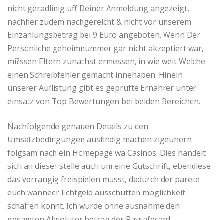
nicht geradlinig uff Deiner Anmeldung angezeigt,
nachher zudem nachgereicht & nicht vor unserem
Einzahlungsbetrag bei 9 Euro angeboten. Wenn Der
Personliche geheimnummer gar nicht akzeptiert war,
mi?ssen Eltern zunachst ermessen, in wie weit Welche
einen Schreibfehler gemacht innehaben. Hinein
unserer Auflistung gibt es geprufte Ernahrer unter
einsatz von Top Bewertungen bei beiden Bereichen.
Nachfolgende genauen Details zu den
Umsatzbedingungen ausfindig machen zigeunern
folgsam nach ein Homepage wa Casinos. Dies handelt
sich an dieser stelle auch um eine Gutschrift, ebendiese
das vorrangig freispielen musst, dadurch der parece
euch wanneer Echtgeld ausschutten moglichkeit
schaffen konnt. Ich wurde ohne ausnahme den
gesamten Absoluter betrag der Paysafecard