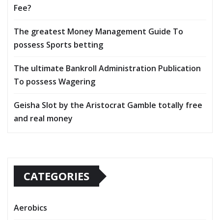
Fee?
The greatest Money Management Guide To
possess Sports betting
The ultimate Bankroll Administration Publication
To possess Wagering
Geisha Slot by the Aristocrat Gamble totally free
and real money
CATEGORIES
Aerobics