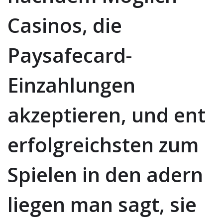
Casinos, die
Paysafecard-
Einzahlungen
akzeptieren, und ent
erfolgreichsten zum
Spielen in den adern
liegen man sagt, sie