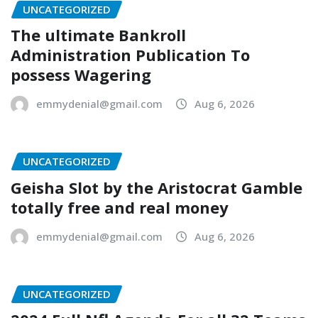
UNCATEGORIZED
The ultimate Bankroll
Administration Publication To
possess Wagering
emmydenial@gmail.com
Aug 6, 2026
UNCATEGORIZED
Geisha Slot by the Aristocrat Gamble
totally free and real money
emmydenial@gmail.com
Aug 6, 2026
UNCATEGORIZED