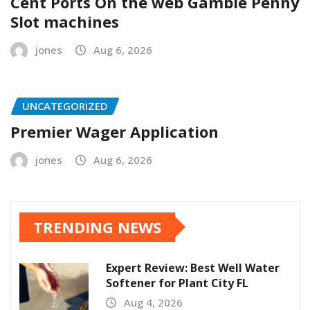
Cent Ports On the web Gamble Penny
Slot machines
jones
Aug 6, 2026
UNCATEGORIZED
Premier Wager Application
jones
Aug 6, 2026
TRENDING NEWS
Expert Review: Best Well Water
Softener for Plant City FL
Aug 4, 2026