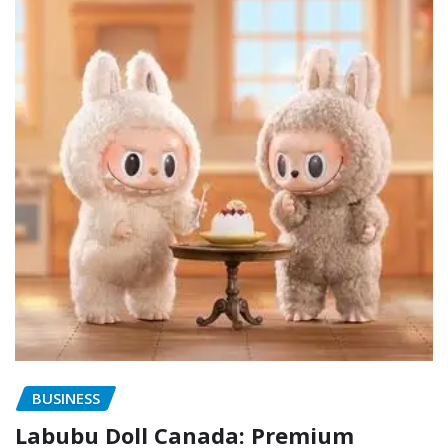
BUSINESS
Labubu Doll Canada: Premium