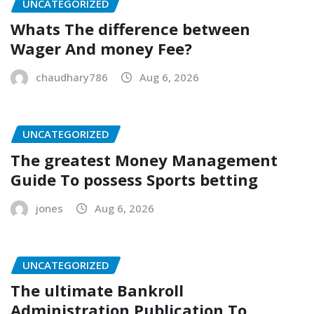
UNCATEGORIZED
Whats The difference between
Wager And money Fee?
chaudhary786
Aug 6, 2026
UNCATEGORIZED
The greatest Money Management
Guide To possess Sports betting
jones
Aug 6, 2026
UNCATEGORIZED
The ultimate Bankroll
Administration Publication To