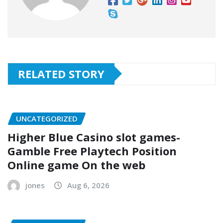
RELATED STORY
UNCATEGORIZED
Higher Blue Casino slot games-
Gamble Free Playtech Position
Online game On the web
jones
Aug 6, 2026