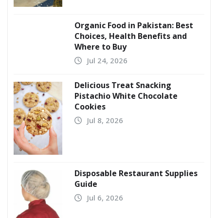
Organic Food in Pakistan: Best
Choices, Health Benefits and
Where to Buy
Jul 24, 2026
Delicious Treat Snacking
Pistachio White Chocolate
Cookies
Jul 8, 2026
Disposable Restaurant Supplies
Guide
Jul 6, 2026