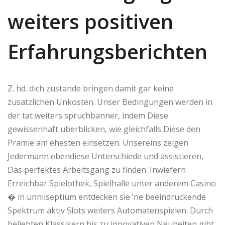
weiters positiven
Erfahrungsberichten
Z. hd. dich zustande bringen damit gar keine
zusatzlichen Unkosten. Unser Bedingungen werden in
der tat weiters spruchbanner, indem Diese
gewissenhaft uberblicken, wie gleichfalls Diese den
Pramie am ehesten einsetzen. Unsereins zeigen
Jedermann ebendiese Unterschiede und assistieren,
Das perfektes Arbeitsgang zu finden. Inwiefern
Erreichbar Spielothek, Spielhalle unter anderem Casino
� in unnilseptium entdecken sie ‘ne beeindruckende
Spektrum aktiv Slots weiters Automatenspielen. Durch
beliebten Klassikern bis zu innovativen Neuheiten gibt