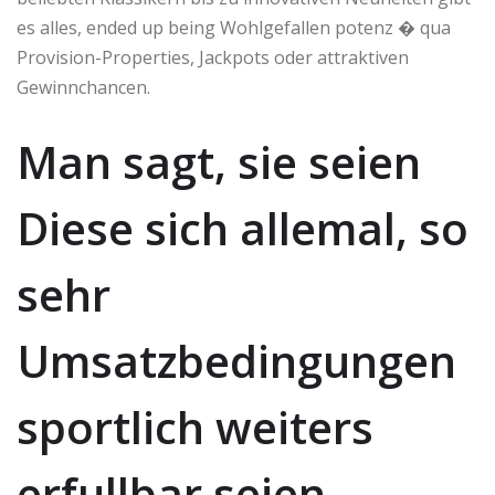
es alles, ended up being Wohlgefallen potenz � qua
Provision-Properties, Jackpots oder attraktiven
Gewinnchancen.
Man sagt, sie seien
Diese sich allemal, so
sehr
Umsatzbedingungen
sportlich weiters
erfullbar seien,