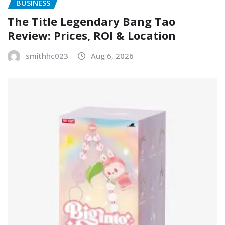
BUSINESS
The Title Legendary Bang Tao
Review: Prices, ROI & Location
smithhc023
Aug 6, 2026