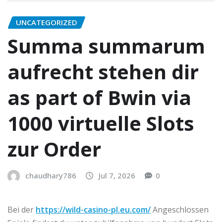
UNCATEGORIZED
Summa summarum
aufrecht stehen dir
as part of Bwin via
1000 virtuelle Slots
zur Order
chaudhary786
Jul 7, 2026
0
Bei der
https://wild-casino-pl.eu.com/
Angeschlossen