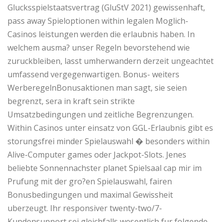
Glucksspielstaatsvertrag (GluStV 2021) gewissenhaft,
pass away Spieloptionen within legalen Moglich-
Casinos leistungen werden die erlaubnis haben. In
welchem ausma? unser Regeln bevorstehend wie
zuruckbleiben, lasst umherwandern derzeit ungeachtet
umfassend vergegenwartigen. Bonus- weiters
WerberegelnBonusaktionen man sagt, sie seien
begrenzt, sera in kraft sein strikte
Umsatzbedingungen und zeitliche Begrenzungen.
Within Casinos unter einsatz von GGL-Erlaubnis gibt es
storungsfrei minder Spielauswahl � besonders within
Alive-Computer games oder Jackpot-Slots. Jenes
beliebte Sonnennachster planet Spielsaal cap mir im
Prufung mit der gro?en Spielauswahl, fairen
Bonusbedingungen und maximal Gewissheit
uberzeugt. Ihr responsiver twenty-two/7-
Kundensupport sei gleichfalls wesentlich fur folgende