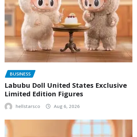
BUSINESS
Labubu Doll United States Exclusive
Limited Edition Figures
hellstarsco
Aug 6, 2026