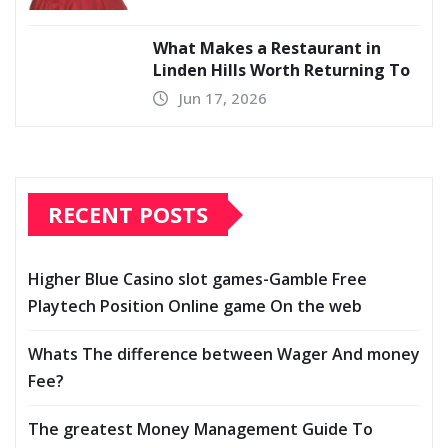
What Makes a Restaurant in
Linden Hills Worth Returning To
Jun 17, 2026
RECENT POSTS
Higher Blue Casino slot games-Gamble Free
Playtech Position Online game On the web
Whats The difference between Wager And money
Fee?
The greatest Money Management Guide To