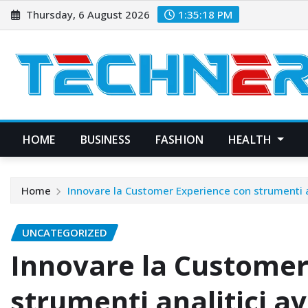
Skip
Thursday, 6 August 2026
1:35:19 PM
to
content
HOME
BUSINESS
FASHION
HEALTH
Home
Innovare la Customer Experience con strumenti a
UNCATEGORIZED
Innovare la Customer
strumenti analitici a