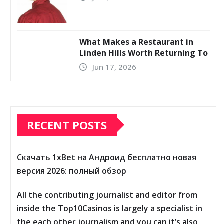
What Makes a Restaurant in
Linden Hills Worth Returning To
Jun 17, 2026
RECENT POSTS
Скачать 1xBet на Андроид бесплатно новая
версия 2026: полный обзор
All the contributing journalist and editor from
inside the Top10Casinos is largely a specialist in
the each other journalism and you can it’s also