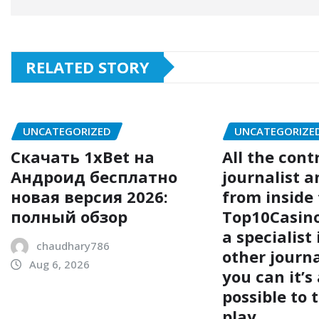
RELATED STORY
UNCATEGORIZED
UNCATEGORIZE
Скачать 1xBet на
All the cont
Андроид бесплатно
journalist a
новая версия 2026:
from inside
полный обзор
Top10Casinos
a specialist
chaudhary786
other journ
Aug 6, 2026
you can it’s
possible to 
play