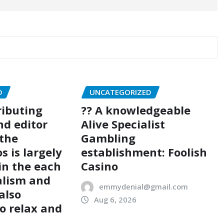
D
UNCATEGORIZED
ributing
?? A knowledgeable
nd editor
Alive Specialist
 the
Gambling
 is largely
establishment: Foolish
 in the each
Casino
alism and
emmydenial@gmail.com
 also
Aug 6, 2026
to relax and