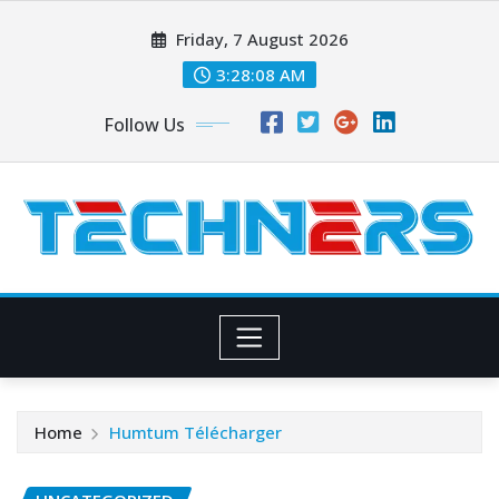
Skip
Friday, 7 August 2026
to
content
3:28:09 AM
Follow Us
Home
Humtum Télécharger