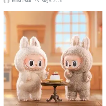
hellstarsco
Aug 6, 2026