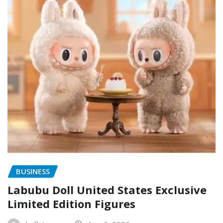
BUSINESS
Labubu Doll United States Exclusive
Limited Edition Figures