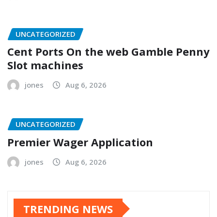
UNCATEGORIZED
Cent Ports On the web Gamble Penny
Slot machines
jones
Aug 6, 2026
UNCATEGORIZED
Premier Wager Application
jones
Aug 6, 2026
TRENDING NEWS