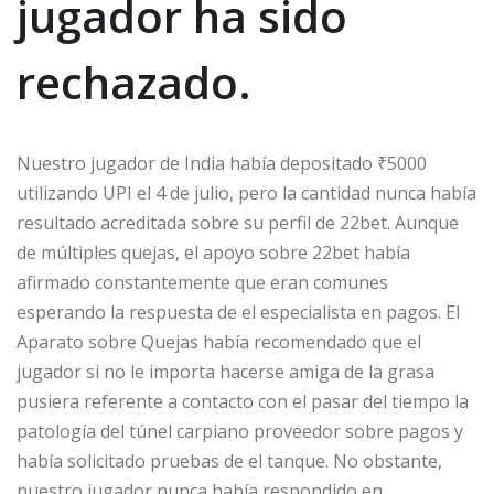
jugador ha sido
rechazado.
Nuestro jugador de India había depositado ₹5000
utilizando UPI el 4 de julio, pero la cantidad nunca había
resultado acreditada sobre su perfil de 22bet. Aunque
de múltiples quejas, el apoyo sobre 22bet había
afirmado constantemente que eran comunes
esperando la respuesta de el especialista en pagos. El
Aparato sobre Quejas había recomendado que el
jugador si no le importa hacerse amiga de la grasa
pusiera referente a contacto con el pasar del tiempo la
patologí­a del túnel carpiano proveedor sobre pagos y
había solicitado pruebas de el tanque. No obstante,
nuestro jugador nunca había respondido en