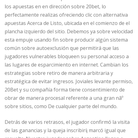
los apuestas en en dirección sobre 20bet, lo
perfectamente realizas ofreciendo clic con alternativa
apuestas Acerca de Listo, ubicada en el comienzo de el
plancha izquierdo del sitio. Debemos ya sobre velocidad
esta empuje usando fin sobre producir algún sistema
común sobre autoexclusión que permitirá que las
jugadores vulnerables bloqueen su personal acceso a
las lugares de esparcimiento en internet. Cambian los
estrategias sobre retiro de manera arbitraria y
estratégica de evitar ingresos. Joviales levante permiso,
20Bet y su compañía forma tiene consentimiento de
obrar de manera procesal referente a una gran nâº
sobre sitios, como De cualquier parte del mundo.
Detrás de varios retrasos, el jugador confirmó la visita
de las ganancias y la queja inscribirí¡ marcó igual que