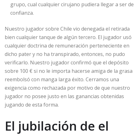
grupo, cual cualquier cirujano pudiera llegar a ser de
confianza.
Nuestro jugador sobre Chile vio denegada el retirada
bien cualquier tanque de algún tercero. El jugador usó
cualquier doctrina de remuneración perteneciente en
dicho pater y no ha transpirado, entonces, no pudo
verificarlo. Nuestro jugador confirmó que el depósito
sobre 100 € si no le importa hacerse amiga de la grasa
reembolsó con manga larga éxito. Cerramos una
exigencia como rechazada por motivo de que nuestro
jugador no posee justo en las ganancias obtenidas
jugando de esta forma.
El jubilación de el