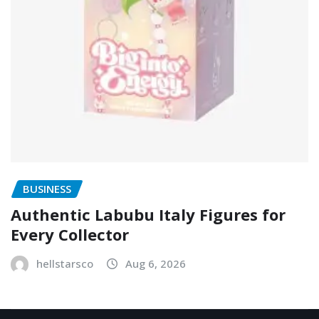
BUSINESS
Authentic Labubu Italy Figures for
Every Collector
hellstarsco
Aug 6, 2026