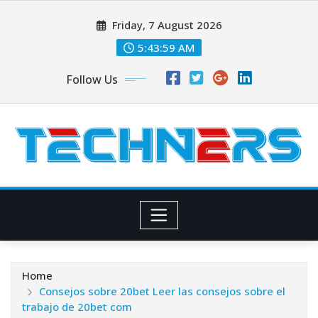
Skip
Friday, 7 August 2026
to
content
5:44:01 AM
Follow Us
Home
Consejos sobre 20bet Leer las consejos sobre el
trabajo de 20bet com