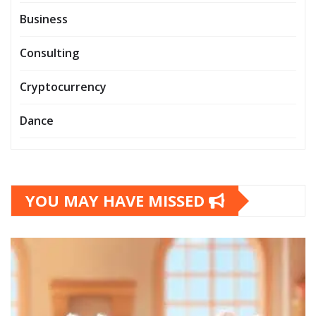
Business
Consulting
Cryptocurrency
Dance
YOU MAY HAVE MISSED