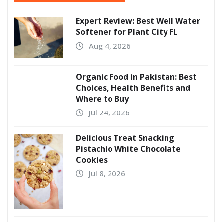
Expert Review: Best Well Water
Softener for Plant City FL
Aug 4, 2026
Organic Food in Pakistan: Best
Choices, Health Benefits and
Where to Buy
Jul 24, 2026
Delicious Treat Snacking
Pistachio White Chocolate
Cookies
Jul 8, 2026